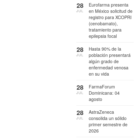
28
Eurofarma presenta
en México solicitud de
JUL
registro para XCOPRI
(cenobamato),
tratamiento para
epilepsia focal
28
Hasta 90% de la
población presentará
JUL
algún grado de
enfermedad venosa
en su vida
28
FarmaForum
Dominicana: 04
JUL
agosto
28
AstraZeneca
consolida un sólido
JUL
primer semestre de
2026