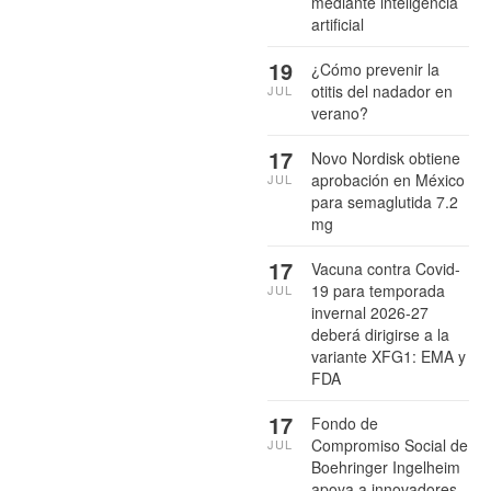
mediante inteligencia
artificial
19
¿Cómo prevenir la
otitis del nadador en
JUL
verano?
17
Novo Nordisk obtiene
aprobación en México
JUL
para semaglutida 7.2
mg
17
Vacuna contra Covid-
19 para temporada
JUL
invernal 2026-27
deberá dirigirse a la
variante XFG1: EMA y
FDA
17
Fondo de
Compromiso Social de
JUL
Boehringer Ingelheim
apoya a innovadores