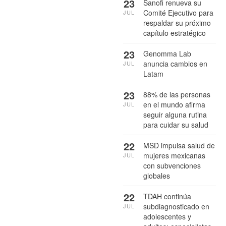
23
Sanofi renueva su
Comité Ejecutivo para
JUL
respaldar su próximo
capítulo estratégico
23
Genomma Lab
anuncia cambios en
JUL
Latam
23
88% de las personas
en el mundo afirma
JUL
seguir alguna rutina
para cuidar su salud
22
MSD impulsa salud de
mujeres mexicanas
JUL
con subvenciones
globales
22
TDAH continúa
subdiagnosticado en
JUL
adolescentes y