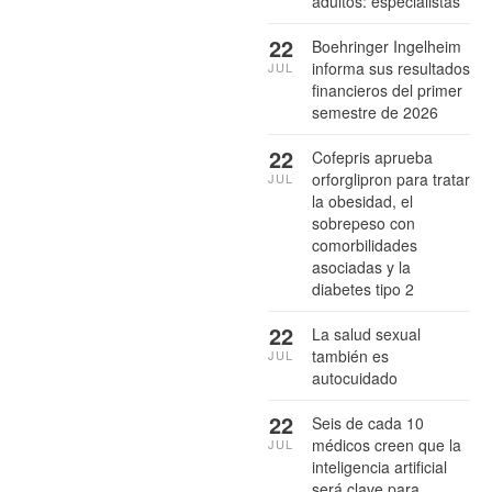
adultos: especialistas
22
Boehringer Ingelheim
informa sus resultados
JUL
financieros del primer
semestre de 2026
22
Cofepris aprueba
orforglipron para tratar
JUL
la obesidad, el
sobrepeso con
comorbilidades
asociadas y la
diabetes tipo 2
22
La salud sexual
también es
JUL
autocuidado
22
Seis de cada 10
médicos creen que la
JUL
inteligencia artificial
será clave para