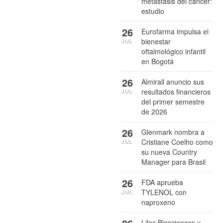
metástasis del cáncer:
estudio
26
Eurofarma impulsa el
bienestar
JUL
oftalmológico infantil
en Bogotá
26
Almirall anuncio sus
resultados financieros
JUL
del primer semestre
de 2026
26
Glenmark nombra a
Cristiane Coelho como
JUL
su nueva Country
Manager para Brasil
26
FDA aprueba
TYLENOL con
JUL
naproxeno
Lilac Biosciences y