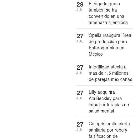
28
El hígado graso
también se ha
JUL
convertido en una
amenaza silenciosa
27
Opella inaugura línea
de producción para
JUL
Enterogermina en
México
27
Infertilidad afecta a
más de 1.5 millones
JUL
de parejas mexicanas
27
Lilly adquirirá
AtaiBeckley para
JUL
impulsar terapias de
salud mental
27
Cofepris emite alerta
sanitaria por robo y
JUL
falsificación de