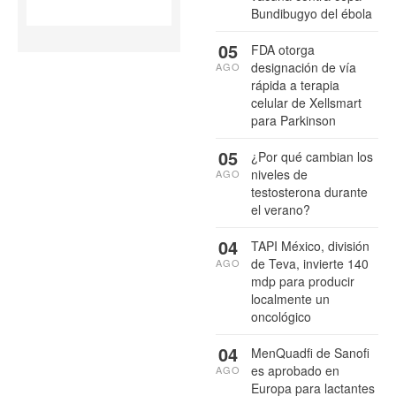
Bundibugyo del ébola
05
FDA otorga
designación de vía
AGO
rápida a terapia
celular de Xellsmart
para Parkinson
05
¿Por qué cambian los
niveles de
AGO
testosterona durante
el verano?
04
TAPI México, división
de Teva, invierte 140
AGO
mdp para producir
localmente un
oncológico
04
MenQuadfi de Sanofi
es aprobado en
AGO
Europa para lactantes