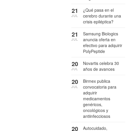
21
¿Qué pasa en el
cerebro durante una
JUL
crisis epiléptica?
21
Samsung Biologics
anuncia oferta en
JUL
efectivo para adquirir
PolyPeptide
20
Novartis celebra 30
años de avances
JUL
20
Birmex publica
convocatoria para
JUL
adquirir
medicamentos
genéricos,
oncológicos y
antiinfecciosos
20
Autocuidado,