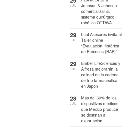
29
Johnson & Johnson
JUL
comercializar su
sistema quirúrgico
robótico OTTAVA
29
Lual Asesores invita al
Taller online
JUL
“Evaluación Histórica
de Procesos (RAP)”
29
Ember LifeSciences y
Alfresa mejorarán la
JUL
calidad de la cadena
de frío farmacéutica
en Japón
28
Más del 60% de los
dispositivos médicos
JUL
que México produce
se destinan a
exportación