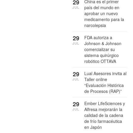
29
China es el primer
país del mundo en
JUL
aprobar un nuevo
medicamento para la
narcolepsia
29
FDA autoriza a
Johnson & Johnson
JUL
comercializar su
sistema quirúrgico
robótico OTTAVA
29
Lual Asesores invita al
Taller online
JUL
“Evaluación Histórica
de Procesos (RAP)”
29
Ember LifeSciences y
Alfresa mejorarán la
JUL
calidad de la cadena
de frío farmacéutica
en Japón