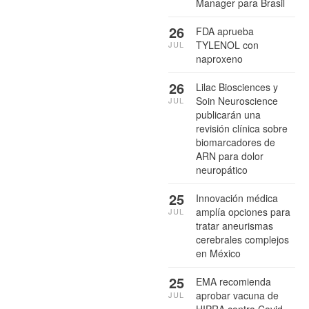
Manager para Brasil
26
FDA aprueba
TYLENOL con
JUL
naproxeno
26
Lilac Biosciences y
Soin Neuroscience
JUL
publicarán una
revisión clínica sobre
biomarcadores de
ARN para dolor
neuropático
25
Innovación médica
amplía opciones para
JUL
tratar aneurismas
cerebrales complejos
en México
25
EMA recomienda
aprobar vacuna de
JUL