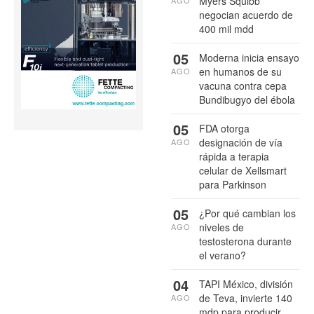
Myers Squibb
AGO
negocian acuerdo de
400 mil mdd
05
Moderna inicia ensayo
en humanos de su
AGO
vacuna contra cepa
Bundibugyo del ébola
05
FDA otorga
designación de vía
AGO
rápida a terapia
celular de Xellsmart
para Parkinson
05
¿Por qué cambian los
niveles de
AGO
testosterona durante
el verano?
04
TAPI México, división
de Teva, invierte 140
AGO
mdp para producir