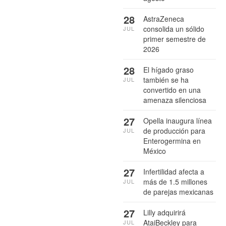
28
AstraZeneca
consolida un sólido
JUL
primer semestre de
2026
28
El hígado graso
también se ha
JUL
convertido en una
amenaza silenciosa
27
Opella inaugura línea
de producción para
JUL
Enterogermina en
México
27
Infertilidad afecta a
más de 1.5 millones
JUL
de parejas mexicanas
27
Lilly adquirirá
AtaiBeckley para
JUL