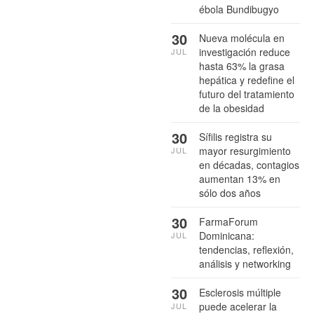
ébola Bundibugyo
30
Nueva molécula en
investigación reduce
JUL
hasta 63% la grasa
hepática y redefine el
futuro del tratamiento
de la obesidad
30
Sífilis registra su
mayor resurgimiento
JUL
en décadas, contagios
aumentan 13% en
sólo dos años
30
FarmaForum
Dominicana:
JUL
tendencias, reflexión,
análisis y networking
30
Esclerosis múltiple
puede acelerar la
JUL