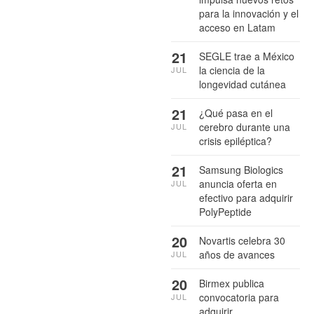
para la innovación y el
acceso en Latam
21
SEGLE trae a México
la ciencia de la
JUL
longevidad cutánea
21
¿Qué pasa en el
cerebro durante una
JUL
crisis epiléptica?
21
Samsung Biologics
anuncia oferta en
JUL
efectivo para adquirir
PolyPeptide
20
Novartis celebra 30
años de avances
JUL
20
Birmex publica
convocatoria para
JUL
adquirir