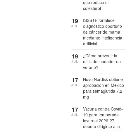
que reduce el
colesterol
19
ISSSTE fortalece
diagnóstico oportuno
JUL
de cáncer de mama
mediante inteligencia
artificial
19
¿Cómo prevenir la
otitis del nadador en
JUL
verano?
17
Novo Nordisk obtiene
aprobación en México
JUL
para semaglutida 7.2
mg
17
Vacuna contra Covid-
19 para temporada
JUL
invernal 2026-27
deberá dirigirse a la