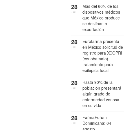
28
Más del 60% de los
dispositivos médicos
JUL
que México produce
se destinan a
exportación
28
Eurofarma presenta
en México solicitud de
JUL
registro para XCOPRI
(cenobamato),
tratamiento para
epilepsia focal
28
Hasta 90% de la
población presentará
JUL
algún grado de
enfermedad venosa
en su vida
28
FarmaForum
Dominicana: 04
JUL
agosto