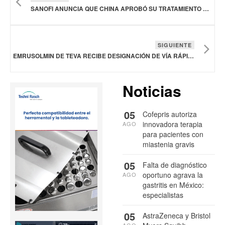
SANOFI ANUNCIA QUE CHINA APROBÓ SU TRATAMIENTO TZIELD PARA ADULTOS Y PEDIÁTRICOS CON DIABETES
SIGUIENTE
EMRUSOLMIN DE TEVA RECIBE DESIGNACIÓN DE VÍA RÁPIDA DE LA FDA PARA TRATAR LA ATROFIA MULTISISTÉMICA
Noticias
05
Cofepris autoriza
innovadora terapia
AGO
para pacientes con
miastenia gravis
05
Falta de diagnóstico
oportuno agrava la
AGO
gastritis en México:
especialistas
05
AstraZeneca y Bristol