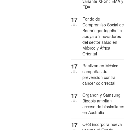
variante XFG1: EMA y
FDA
17
Fondo de
Compromiso Social de
JUL
Boehringer Ingelheim
apoya a innovadores
del sector salud en
México y África
Oriental
17
Realizan en México
campañas de
JUL
prevención contra
cáncer colorrectal
17
Organon y Samsung
Bioepis amplían
JUL
acceso de biosimilares
en Australia
17
OPS incorpora nueva
JUL