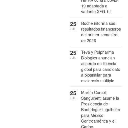
HIPRA contra Covid-
19 adaptada a
variante XFG.1.1
25
Roche informa sus
resultados financieros
JUL
del primer semestre
de 2026
25
Teva y Polpharma
Biologics anuncian
JUL
acuerdo de licencia
global para candidato
a biosimilar para
esclerosis múltiple
25
Martín Corcoll
Sanguinetti asume la
JUL
Presidencia de
Boehringer Ingelheim
para México,
Centroamérica y el
Caribe