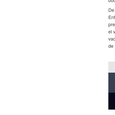
boc
De 
Enf
pre
el 
vac
de 