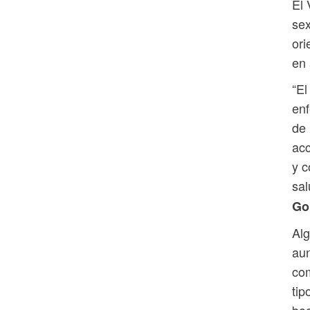
El 
sex
ori
en 
“El
enf
de
acc
y c
sal
Go
Alg
aun
com
tip