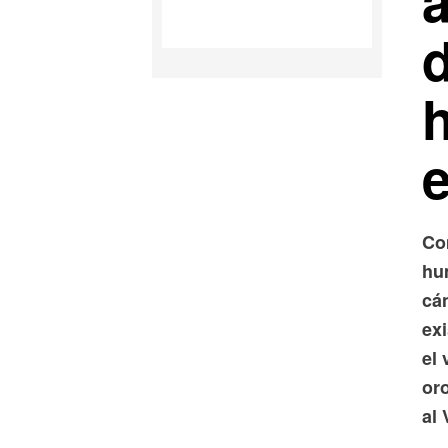
a
Co
hu
cá
exi
el 
or
al