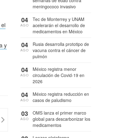
semanas de edad contra
meningococo invasivo
04
Tec de Monterrey y UNAM
 el
acelerarán el desarrollo de
AGO
medicamentos en México
04
Rusia desarrolla prototipo de
a y
vacuna contra el cáncer de
AGO
pulmón
04
México registra menor
circulación de Covid-19 en
AGO
2026
04
México registra reducción en
casos de paludismo
AGO
03
OMS lanza el primer marco
global para descarbonizar los
AGO
medicamentos
Lanzan plataforma