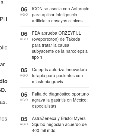
da
06
ICON se asocia con Anthropic
para aplicar inteligencia
AGO
 VPH
artificial a ensayos clínicos
06
FDA aprueba ORZEYFUL
(oveporexton) de Takeda
AGO
para tratar la causa
ollo
subyacente de la narcolepsia
tipo 1
nar
05
Cofepris autoriza innovadora
terapia para pacientes con
AGO
dio
miastenia gravis
SD.
05
Falta de diagnóstico oportuno
agrava la gastritis en México:
AGO
as,
especialistas
05
nos
AstraZeneca y Bristol Myers
Squibb negocian acuerdo de
AGO
o
400 mil mdd