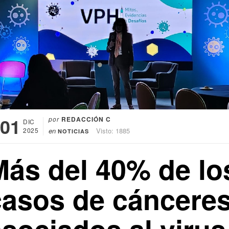
01
por
REDACCIÓN C
DIC
2025
en
Visto: 1885
NOTICIAS
Más del 40% de lo
casos de cáncere