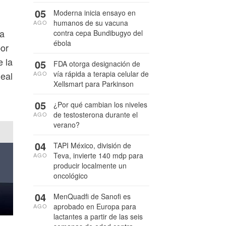
05
Moderna inicia ensayo en
humanos de su vacuna
AGO
 a
contra cepa Bundibugyo del
ébola
por
e la
05
FDA otorga designación de
vía rápida a terapia celular de
AGO
deal
Xellsmart para Parkinson
05
¿Por qué cambian los niveles
de testosterona durante el
AGO
verano?
04
TAPI México, división de
Teva, invierte 140 mdp para
AGO
producir localmente un
oncológico
04
MenQuadfi de Sanofi es
aprobado en Europa para
AGO
lactantes a partir de las seis