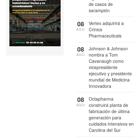
de casos de
sarampión
08
Vertex adquirirá a
Crinics
AGO
Pharmaceuticals
08
Johnson & Johnson
nombra a Tom
AGO
Cavanaugh como
vicepresidente
ejecutivo y presidente
mundial de Medicina
Innovadora
08
Octapharma
construirá planta de
AGO
fabricación de última
generación para
cuidados intensivos en
Carolina del Sur