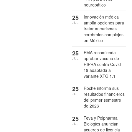
neuropático
25
Innovación médica
amplía opciones para
JUL
tratar aneurismas
cerebrales complejos
en México
25
EMA recomienda
aprobar vacuna de
JUL
HIPRA contra Covid-
19 adaptada a
variante XFG.1.1
25
Roche informa sus
resultados financieros
JUL
del primer semestre
de 2026
25
Teva y Polpharma
Biologics anuncian
JUL
acuerdo de licencia