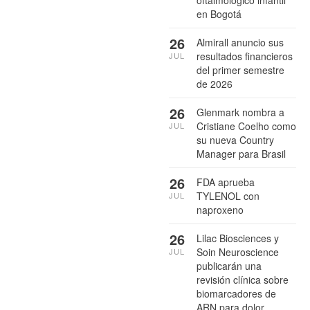
en Bogotá
26
Almirall anuncio sus
resultados financieros
JUL
del primer semestre
de 2026
26
Glenmark nombra a
Cristiane Coelho como
JUL
su nueva Country
Manager para Brasil
26
FDA aprueba
TYLENOL con
JUL
naproxeno
26
Lilac Biosciences y
Soin Neuroscience
JUL
publicarán una
revisión clínica sobre
biomarcadores de
ARN para dolor