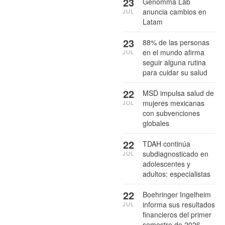
23
Genomma Lab
anuncia cambios en
JUL
Latam
23
88% de las personas
en el mundo afirma
JUL
seguir alguna rutina
para cuidar su salud
22
MSD impulsa salud de
mujeres mexicanas
JUL
con subvenciones
globales
22
TDAH continúa
subdiagnosticado en
JUL
adolescentes y
adultos: especialistas
22
Boehringer Ingelheim
informa sus resultados
JUL
financieros del primer
semestre de 2026