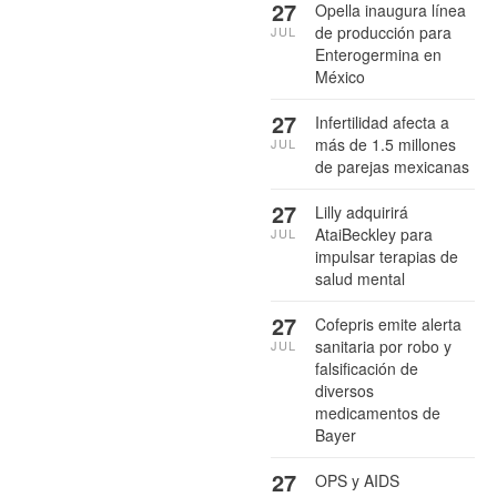
27
Opella inaugura línea
de producción para
JUL
Enterogermina en
México
27
Infertilidad afecta a
más de 1.5 millones
JUL
de parejas mexicanas
27
Lilly adquirirá
AtaiBeckley para
JUL
impulsar terapias de
salud mental
27
Cofepris emite alerta
sanitaria por robo y
JUL
falsificación de
diversos
medicamentos de
Bayer
27
OPS y AIDS