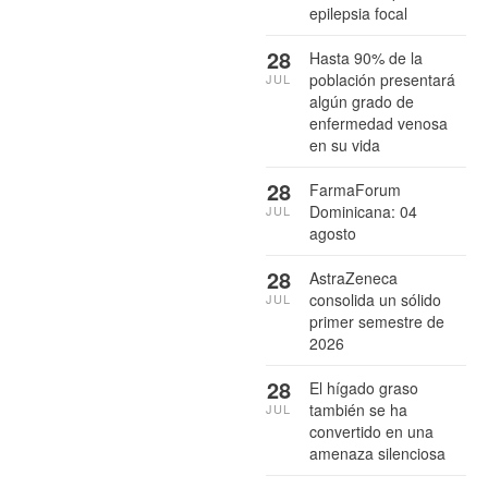
epilepsia focal
28
Hasta 90% de la
población presentará
JUL
algún grado de
enfermedad venosa
en su vida
28
FarmaForum
Dominicana: 04
JUL
agosto
28
AstraZeneca
consolida un sólido
JUL
primer semestre de
2026
28
El hígado graso
también se ha
JUL
convertido en una
amenaza silenciosa