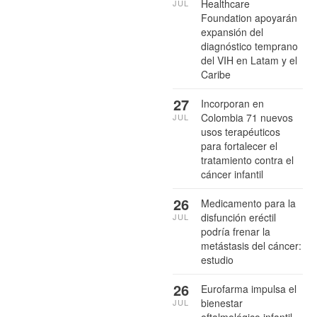
Healthcare
JUL
Foundation apoyarán
expansión del
diagnóstico temprano
del VIH en Latam y el
Caribe
27
Incorporan en
Colombia 71 nuevos
JUL
usos terapéuticos
para fortalecer el
tratamiento contra el
cáncer infantil
26
Medicamento para la
disfunción eréctil
JUL
podría frenar la
metástasis del cáncer:
estudio
26
Eurofarma impulsa el
bienestar
JUL
oftalmológico infantil