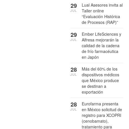
29
Lual Asesores invita al
Taller online
JUL
“Evaluación Histórica
de Procesos (RAP)”
29
Ember LifeSciences y
Alfresa mejorarán la
JUL
calidad de la cadena
de frío farmacéutica
en Japón
28
Más del 60% de los
dispositivos médicos
JUL
que México produce
se destinan a
exportación
28
Eurofarma presenta
en México solicitud de
JUL
registro para XCOPRI
(cenobamato),
tratamiento para