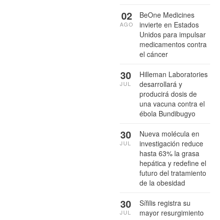
02
BeOne Medicines
invierte en Estados
AGO
Unidos para impulsar
medicamentos contra
el cáncer
30
Hilleman Laboratories
desarrollará y
JUL
producirá dosis de
una vacuna contra el
ébola Bundibugyo
30
Nueva molécula en
investigación reduce
JUL
hasta 63% la grasa
hepática y redefine el
futuro del tratamiento
de la obesidad
30
Sífilis registra su
mayor resurgimiento
JUL