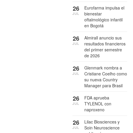
26
Eurofarma impulsa el
bienestar
JUL
oftalmológico infantil
en Bogotá
26
Almirall anuncio sus
resultados financieros
JUL
del primer semestre
de 2026
26
Glenmark nombra a
Cristiane Coelho como
JUL
su nueva Country
Manager para Brasil
26
FDA aprueba
TYLENOL con
JUL
naproxeno
26
Lilac Biosciences y
Soin Neuroscience
JUL