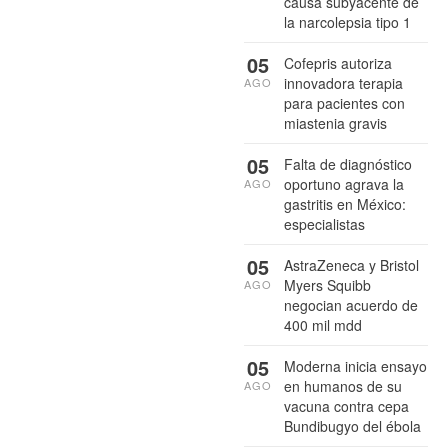
causa subyacente de
la narcolepsia tipo 1
05
Cofepris autoriza
innovadora terapia
AGO
para pacientes con
miastenia gravis
05
Falta de diagnóstico
oportuno agrava la
AGO
gastritis en México:
especialistas
05
AstraZeneca y Bristol
Myers Squibb
AGO
negocian acuerdo de
400 mil mdd
05
Moderna inicia ensayo
en humanos de su
AGO
vacuna contra cepa
Bundibugyo del ébola