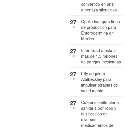
convertido en una
amenaza silenciosa
27
Opella inaugura línea
de producción para
JUL
Enterogermina en
México
27
Infertilidad afecta a
más de 1.5 millones
JUL
de parejas mexicanas
27
Lilly adquirirá
AtaiBeckley para
JUL
impulsar terapias de
salud mental
27
Cofepris emite alerta
sanitaria por robo y
JUL
falsificación de
diversos
medicamentos de