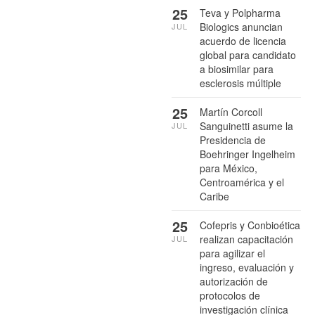
25
Teva y Polpharma
Biologics anuncian
JUL
acuerdo de licencia
global para candidato
a biosimilar para
esclerosis múltiple
25
Martín Corcoll
Sanguinetti asume la
JUL
Presidencia de
Boehringer Ingelheim
para México,
Centroamérica y el
Caribe
25
Cofepris y Conbioética
realizan capacitación
JUL
para agilizar el
ingreso, evaluación y
autorización de
protocolos de
investigación clínica