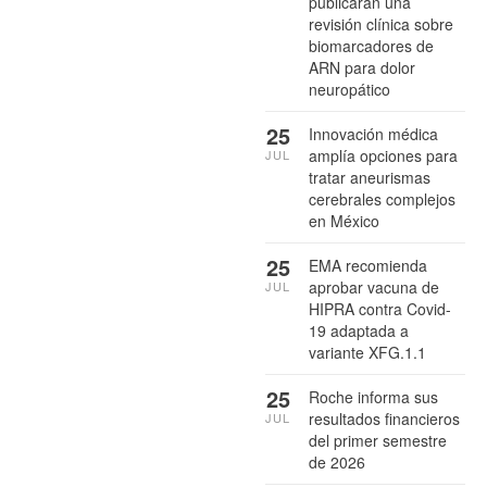
publicarán una
revisión clínica sobre
biomarcadores de
ARN para dolor
neuropático
25
Innovación médica
amplía opciones para
JUL
tratar aneurismas
cerebrales complejos
en México
25
EMA recomienda
aprobar vacuna de
JUL
HIPRA contra Covid-
19 adaptada a
variante XFG.1.1
25
Roche informa sus
resultados financieros
JUL
del primer semestre
de 2026