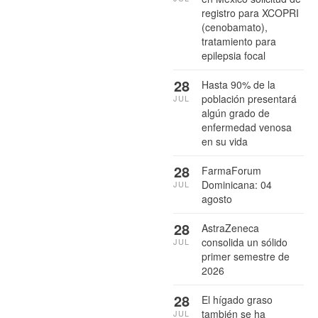
registro para XCOPRI
(cenobamato),
tratamiento para
epilepsia focal
28
Hasta 90% de la
población presentará
JUL
algún grado de
enfermedad venosa
en su vida
28
FarmaForum
Dominicana: 04
JUL
agosto
28
AstraZeneca
consolida un sólido
JUL
primer semestre de
2026
28
El hígado graso
también se ha
JUL