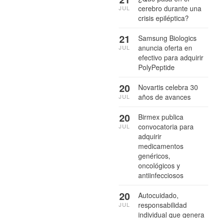
cerebro durante una
JUL
crisis epiléptica?
21
Samsung Biologics
anuncia oferta en
JUL
efectivo para adquirir
PolyPeptide
20
Novartis celebra 30
años de avances
JUL
20
Birmex publica
convocatoria para
JUL
adquirir
medicamentos
genéricos,
oncológicos y
antiinfecciosos
20
Autocuidado,
responsabilidad
JUL
individual que genera