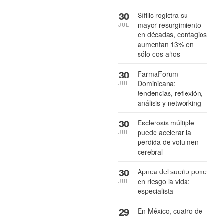
30
Sífilis registra su
mayor resurgimiento
JUL
en décadas, contagios
aumentan 13% en
sólo dos años
30
FarmaForum
Dominicana:
JUL
tendencias, reflexión,
análisis y networking
30
Esclerosis múltiple
puede acelerar la
JUL
pérdida de volumen
cerebral
30
Apnea del sueño pone
en riesgo la vida:
JUL
especialista
29
En México, cuatro de