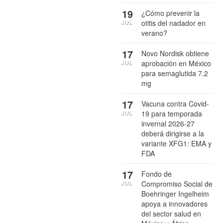
19
¿Cómo prevenir la
otitis del nadador en
JUL
verano?
17
Novo Nordisk obtiene
aprobación en México
JUL
para semaglutida 7.2
mg
17
Vacuna contra Covid-
19 para temporada
JUL
invernal 2026-27
deberá dirigirse a la
variante XFG1: EMA y
FDA
17
Fondo de
Compromiso Social de
JUL
Boehringer Ingelheim
apoya a innovadores
del sector salud en