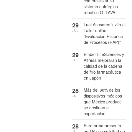
comercializar su
sistema quirúrgico
robótico OTTAVA
29
Lual Asesores invita al
Taller online
JUL
“Evaluación Histórica
de Procesos (RAP)”
29
Ember LifeSciences y
Alfresa mejorarán la
JUL
calidad de la cadena
de frío farmacéutica
en Japón
28
Más del 60% de los
dispositivos médicos
JUL
que México produce
se destinan a
exportación
28
Eurofarma presenta
en México solicitud de
JUL