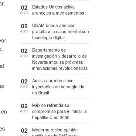
r,
02
Estados Unidos activa
aranceles a medicamentos
AGO
02
UNAM brinda atención
gratuita a la salud mental con
AGO
tecnología digital
yor
o.
02
Departamento de
investigación y desarrollo de
AGO
Novartis impulsa próximas
al
innovaciones revolucionarias
02
Anvisa aprueba cinco
es
inyectables de semaglutida
AGO
en Brasil
02
México refrenda su
 en
compromiso para eliminar la
AGO
hepatitis C en 2030
es
02
Moderna recibe opinión
positiva de la EMA para
AGO