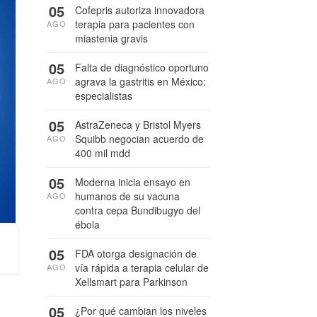
05
Cofepris autoriza innovadora
terapia para pacientes con
AGO
miastenia gravis
05
Falta de diagnóstico oportuno
agrava la gastritis en México:
AGO
especialistas
05
AstraZeneca y Bristol Myers
Squibb negocian acuerdo de
AGO
400 mil mdd
05
Moderna inicia ensayo en
humanos de su vacuna
AGO
contra cepa Bundibugyo del
ébola
05
FDA otorga designación de
vía rápida a terapia celular de
AGO
Xellsmart para Parkinson
05
¿Por qué cambian los niveles