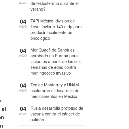
de testosterona durante el
AGO
verano?
04
TAPI México, división de
Teva, invierte 140 mdp para
AGO
producir localmente un
oncológico
04
MenQuadfi de Sanofi es
aprobado en Europa para
AGO
lactantes a partir de las seis
semanas de edad contra
meningococo invasivo
s
04
Tec de Monterrey y UNAM
acelerarán el desarrollo de
AGO
medicamentos en México
o
04
Rusia desarrolla prototipo de
 el
vacuna contra el cáncer de
AGO
en
pulmón
en