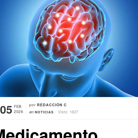
05
por
REDACCIÓN C
FEB
2026
en
Visto: 1627
NOTICIAS
Medicamento