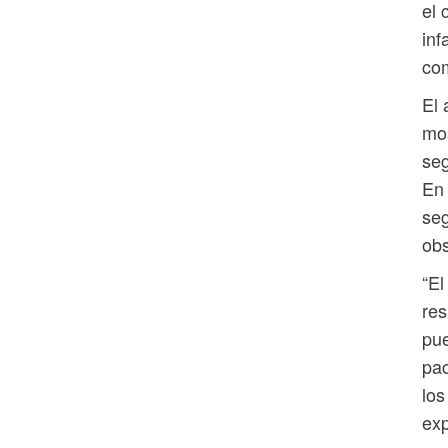
el 
inf
com
El 
mos
seg
En 
seg
obs
“El
re
pue
pac
los
exp