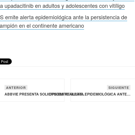
a upadacitinib en adultos y adolescentes con vitíligo
 emite alerta epidemiológica ante la persistencia de
ampión en el continente americano
ANTERIOR
SIGUIENTE
ABBVIE PRESENTA SOLICITUDES REGULATORIAS A LA FDA Y LA EMA PARA UPADACITINIB EN ADULTOS Y ADOLESCENTES CON VITÍLIGO
OPS EMITE ALERTA EPIDEMIOLÓGICA ANTE LA PERSISTENCIA DE SARAMPIÓN EN EL CONTINENTE AMERICANO