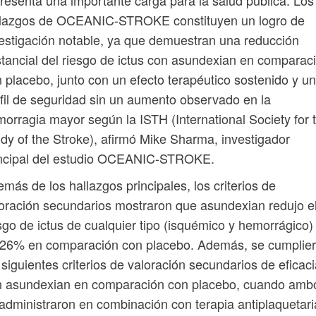
resenta una importante carga para la salud pública. Los
llazgos de OCEANIC-STROKE constituyen un logro de
estigación notable, ya que demuestran una reducción
tancial del riesgo de ictus con asundexian en comparac
 placebo, junto con un efecto terapéutico sostenido y un
fil de seguridad sin un aumento observado en la
orragia mayor según la ISTH (International Society for 
dy of the Stroke), afirmó Mike Sharma, investigador
incipal del estudio OCEANIC-STROKE.
más de los hallazgos principales, los criterios de
oración secundarios mostraron que asundexian redujo e
sgo de ictus de cualquier tipo (isquémico y hemorrágico)
 26% en comparación con placebo. Además, se cumplie
 siguientes criterios de valoración secundarios de eficac
n asundexian en comparación con placebo, cuando amb
administraron en combinación con terapia antiplaquetari