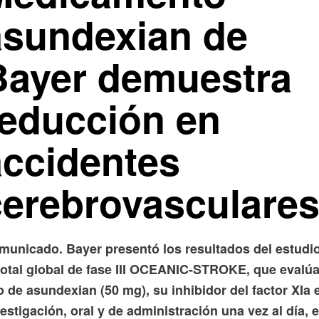
asundexian de
Bayer demuestra
reducción en
accidentes
cerebrovasculare
municado. Bayer presentó los resultados del estudi
votal global de fase III OCEANIC-STROKE, que evalúa
 de asundexian (50 mg), su inhibidor del factor XIa 
estigación, oral y de administración una vez al día, 