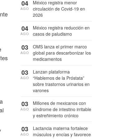
04
México registra menor
circulación de Covid-19 en
AGO
ente
2026
04
México registra reducción en
casos de paludismo
AGO
03
OMS lanza el primer marco
e
global para descarbonizar los
AGO
ntes
medicamentos
03
Lanzan plataforma
“Hablemos de la Próstata”
AGO
sobre trastornos urinarios en
varones
ia
03
Millones de mexicanos con
al
síndrome de intestino irritable
AGO
y estreñimiento crónico
03
Lactancia materna fortalece
y
músculos y encías y favorece
AGO