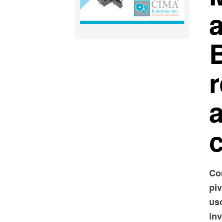
Co
pi
uso
inv