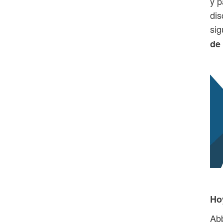
y p
dis
sig
de
Ho
Abb