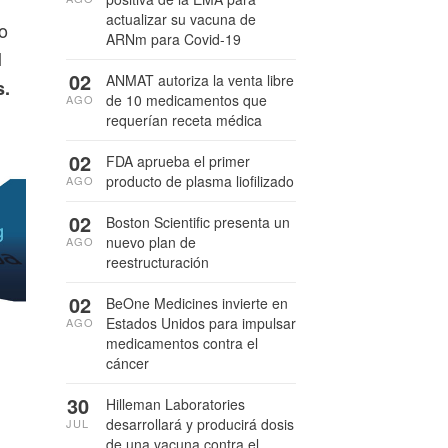
actualizar su vacuna de
mo
ARNm para Covid-19
l
02
ANMAT autoriza la venta libre
s.
de 10 medicamentos que
AGO
requerían receta médica
02
FDA aprueba el primer
producto de plasma liofilizado
AGO
02
Boston Scientific presenta un
nuevo plan de
AGO
reestructuración
02
BeOne Medicines invierte en
Estados Unidos para impulsar
AGO
medicamentos contra el
cáncer
30
Hilleman Laboratories
desarrollará y producirá dosis
JUL
de una vacuna contra el