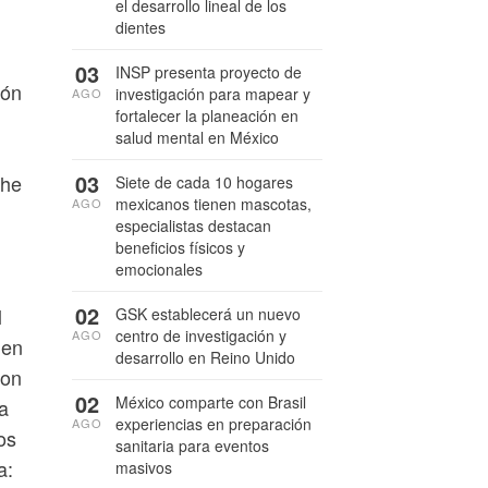
el desarrollo lineal de los
dientes
03
INSP presenta proyecto de
ión
investigación para mapear y
AGO
fortalecer la planeación en
salud mental en México
03
the
Siete de cada 10 hogares
mexicanos tienen mascotas,
AGO
especialistas destacan
beneficios físicos y
emocionales
02
l
GSK establecerá un nuevo
centro de investigación y
AGO
 en
desarrollo en Reino Unido
ron
02
México comparte con Brasil
ia
experiencias en preparación
AGO
os
sanitaria para eventos
a:
masivos