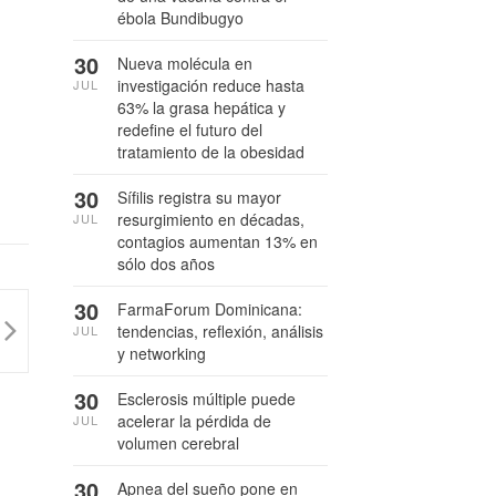
ébola Bundibugyo
30
Nueva molécula en
investigación reduce hasta
JUL
63% la grasa hepática y
redefine el futuro del
tratamiento de la obesidad
30
Sífilis registra su mayor
resurgimiento en décadas,
JUL
contagios aumentan 13% en
sólo dos años
30
FarmaForum Dominicana:
tendencias, reflexión, análisis
JUL
y networking
30
Esclerosis múltiple puede
acelerar la pérdida de
JUL
volumen cerebral
30
Apnea del sueño pone en