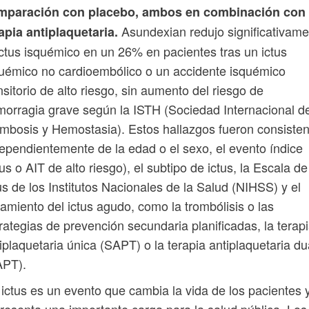
mparación con placebo, ambos en combinación con
Asundexian redujo significativam
apia antiplaquetaria.
ictus isquémico en un 26% en pacientes tras un ictus
uémico no cardioembólico o un accidente isquémico
nsitorio de alto riesgo, sin aumento del riesgo de
orragia grave según la ISTH (Sociedad Internacional d
mbosis y Hemostasia). Estos hallazgos fueron consiste
ependientemente de la edad o el sexo, el evento índice
tus o AIT de alto riesgo), el subtipo de ictus, la Escala de
us de los Institutos Nacionales de la Salud (NIHSS) y el
tamiento del ictus agudo, como la trombólisis o las
rategias de prevención secundaria planificadas, la terap
iplaquetaria única (SAPT) o la terapia antiplaquetaria du
APT).
ictus es un evento que cambia la vida de los pacientes 