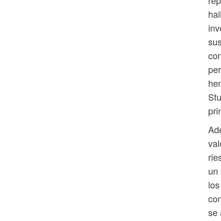
rep
ha
inv
sus
con
per
hem
Stu
pr
Ade
val
rie
un
los
co
se 