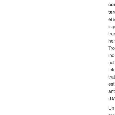
co
ter
el 
isq
tra
hem
Tro
ind
(ic
Ict
tra
est
ant
(D
Un 