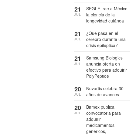
21
SEGLE trae a México
la ciencia de la
JUL
longevidad cutánea
21
¿Qué pasa en el
cerebro durante una
JUL
crisis epiléptica?
21
Samsung Biologics
anuncia oferta en
JUL
efectivo para adquirir
PolyPeptide
20
Novartis celebra 30
años de avances
JUL
20
Birmex publica
convocatoria para
JUL
adquirir
medicamentos
genéricos,