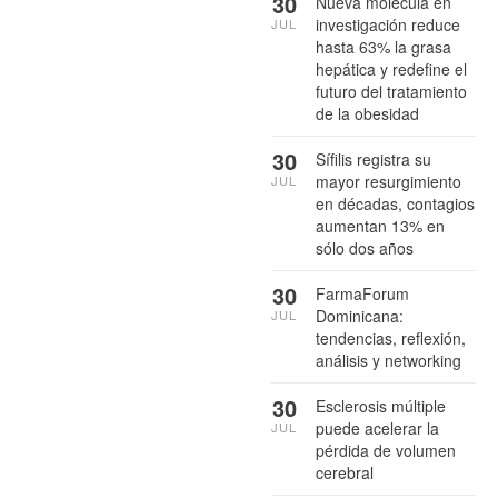
30
Nueva molécula en
investigación reduce
JUL
hasta 63% la grasa
hepática y redefine el
futuro del tratamiento
de la obesidad
30
Sífilis registra su
mayor resurgimiento
JUL
en décadas, contagios
aumentan 13% en
sólo dos años
30
FarmaForum
Dominicana:
JUL
tendencias, reflexión,
análisis y networking
30
Esclerosis múltiple
puede acelerar la
JUL
pérdida de volumen
cerebral