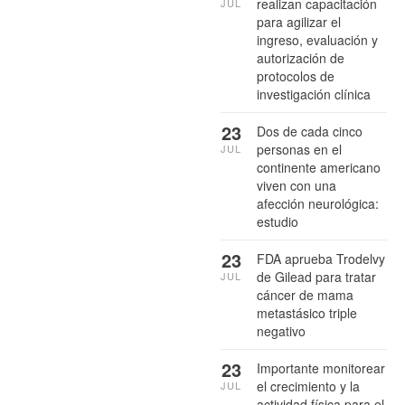
realizan capacitación
JUL
para agilizar el
ingreso, evaluación y
autorización de
protocolos de
investigación clínica
23
Dos de cada cinco
personas en el
JUL
continente americano
viven con una
afección neurológica:
estudio
23
FDA aprueba Trodelvy
de Gilead para tratar
JUL
cáncer de mama
metastásico triple
negativo
23
Importante monitorear
el crecimiento y la
JUL
actividad física para el