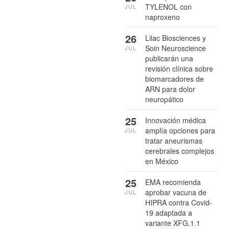
TYLENOL con
JUL
naproxeno
26
Lilac Biosciences y
Soin Neuroscience
JUL
publicarán una
revisión clínica sobre
biomarcadores de
ARN para dolor
neuropático
25
Innovación médica
amplía opciones para
JUL
tratar aneurismas
cerebrales complejos
en México
25
EMA recomienda
aprobar vacuna de
JUL
HIPRA contra Covid-
19 adaptada a
variante XFG.1.1