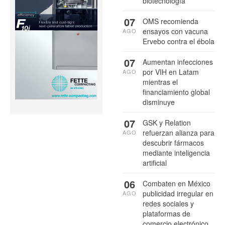
biotecnología
07
OMS recomienda
ensayos con vacuna
AGO
Ervebo contra el ébola
07
Aumentan infecciones
por VIH en Latam
AGO
mientras el
financiamiento global
disminuye
07
GSK y Relation
refuerzan alianza para
AGO
descubrir fármacos
mediante inteligencia
artificial
06
Combaten en México
publicidad irregular en
AGO
redes sociales y
plataformas de
comercio electrónico