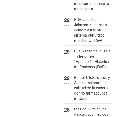
medicamento para la
narcolepsia
29
FDA autoriza a
Johnson & Johnson
JUL
comercializar su
sistema quirúrgico
robótico OTTAVA
29
Lual Asesores invita al
Taller online
JUL
“Evaluación Histórica
de Procesos (RAP)”
29
Ember LifeSciences y
Alfresa mejorarán la
JUL
calidad de la cadena
de frío farmacéutica
en Japón
28
Más del 60% de los
dispositivos médicos
JUL