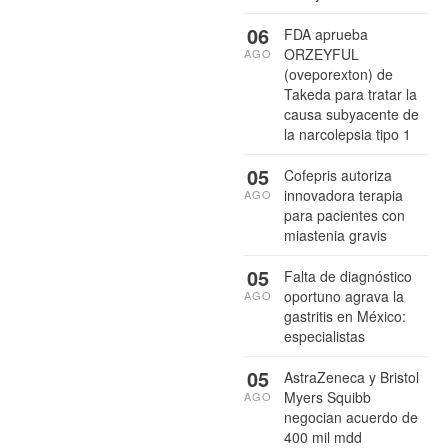
06
FDA aprueba
ORZEYFUL
AGO
(oveporexton) de
Takeda para tratar la
causa subyacente de
la narcolepsia tipo 1
05
Cofepris autoriza
innovadora terapia
AGO
para pacientes con
miastenia gravis
05
Falta de diagnóstico
oportuno agrava la
AGO
gastritis en México:
especialistas
05
AstraZeneca y Bristol
Myers Squibb
AGO
negocian acuerdo de
400 mil mdd