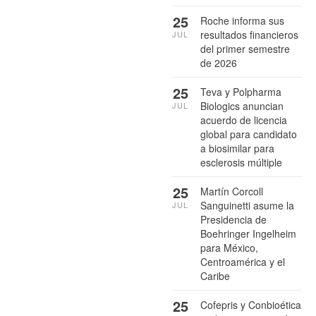
25
Roche informa sus
resultados financieros
JUL
del primer semestre
de 2026
25
Teva y Polpharma
Biologics anuncian
JUL
acuerdo de licencia
global para candidato
a biosimilar para
esclerosis múltiple
25
Martín Corcoll
Sanguinetti asume la
JUL
Presidencia de
Boehringer Ingelheim
para México,
Centroamérica y el
Caribe
25
Cofepris y Conbioética