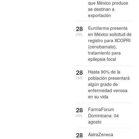
que México produce
se destinan a
exportación
28
Eurofarma presenta
en México solicitud de
JUL
registro para XCOPRI
(cenobamato),
tratamiento para
epilepsia focal
28
Hasta 90% de la
población presentará
JUL
algún grado de
enfermedad venosa
en su vida
28
FarmaForum
Dominicana: 04
JUL
agosto
28
AstraZeneca