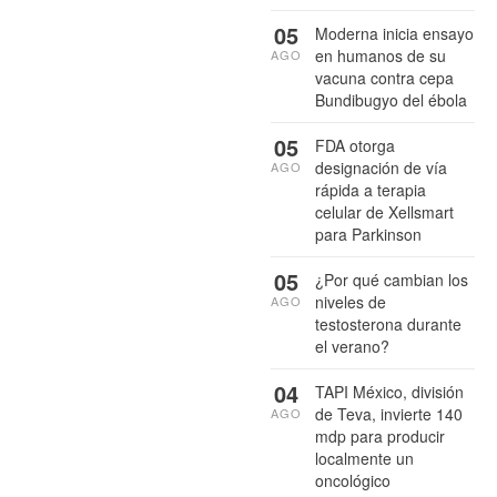
05
Moderna inicia ensayo
en humanos de su
AGO
vacuna contra cepa
Bundibugyo del ébola
05
FDA otorga
designación de vía
AGO
rápida a terapia
celular de Xellsmart
para Parkinson
05
¿Por qué cambian los
niveles de
AGO
testosterona durante
el verano?
04
TAPI México, división
de Teva, invierte 140
AGO
mdp para producir
localmente un
oncológico