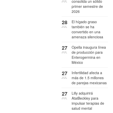
consolida un sólido
JUL
primer semestre de
2026
28
El hígado graso
también se ha
JUL
convertido en una
amenaza silenciosa
27
Opella inaugura línea
de producción para
JUL
Enterogermina en
México
27
Infertilidad afecta a
más de 1.5 millones
JUL
de parejas mexicanas
27
Lilly adquirirá
AtaiBeckley para
JUL
impulsar terapias de
salud mental