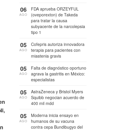
06
FDA aprueba ORZEYFUL
(oveporexton) de Takeda
AGO
para tratar la causa
subyacente de la narcolepsia
tipo 1
05
Cofepris autoriza innovadora
terapia para pacientes con
AGO
miastenia gravis
05
Falta de diagnóstico oportuno
agrava la gastritis en México:
AGO
especialistas
05
AstraZeneca y Bristol Myers
Squibb negocian acuerdo de
AGO
en
400 mil mdd
i,
05
Moderna inicia ensayo en
humanos de su vacuna
AGO
en
contra cepa Bundibugyo del