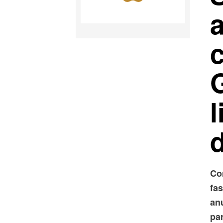
l
Co
fas
an
pa