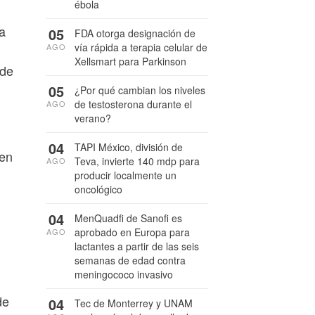
ébola
a
05
FDA otorga designación de
vía rápida a terapia celular de
AGO
Xellsmart para Parkinson
 de
05
¿Por qué cambian los niveles
de testosterona durante el
AGO
verano?
04
TAPI México, división de
den
Teva, invierte 140 mdp para
AGO
producir localmente un
oncológico
04
MenQuadfi de Sanofi es
aprobado en Europa para
AGO
lactantes a partir de las seis
semanas de edad contra
meningococo invasivo
de
04
Tec de Monterrey y UNAM