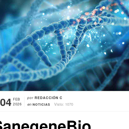
04
por
REDACCIÓN C
FEB
2026
en
Visto: 1070
NOTICIAS
SanegeneBio