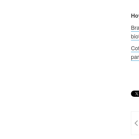
Ho
Bra
bio
Cof
pa