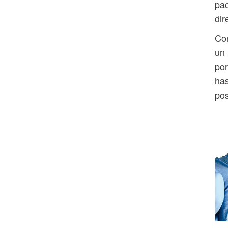
pac
dir
Con
un 
por
has
pos