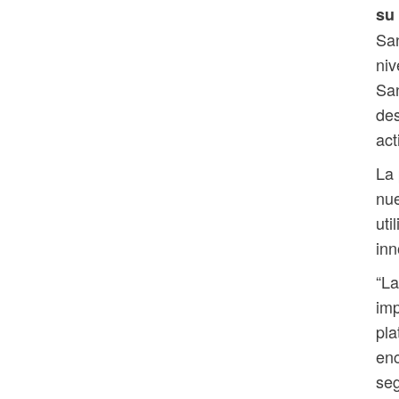
su
San
niv
San
des
act
La 
nue
uti
inn
“La
imp
pla
enc
seg