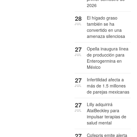
2026
28
El hígado graso
también se ha
JUL
convertido en una
amenaza silenciosa
27
Opella inaugura línea
de producción para
JUL
Enterogermina en
México
27
Infertilidad afecta a
más de 1.5 millones
JUL
de parejas mexicanas
27
Lilly adquirirá
AtaiBeckley para
JUL
impulsar terapias de
salud mental
27
Cofepris emite alerta