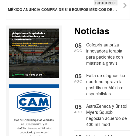
SIGUIENTE
MÉXICO ANUNCIA COMPRA DE 816 EQUIPOS MÉDICOS DE ALTA TECNOLOGÍA PARA EL SECTOR SALUD
Noticias
05
Cofepris autoriza
innovadora terapia
AGO
para pacientes con
miastenia gravis
05
Falta de diagnóstico
oportuno agrava la
AGO
gastritis en México:
especialistas
05
AstraZeneca y Bristol
Myers Squibb
AGO
negocian acuerdo de
400 mil mdd