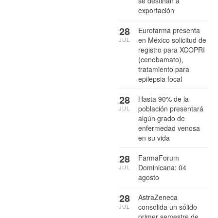
se destinan a
exportación
28
Eurofarma presenta
en México solicitud de
JUL
registro para XCOPRI
(cenobamato),
tratamiento para
epilepsia focal
28
Hasta 90% de la
población presentará
JUL
algún grado de
enfermedad venosa
en su vida
28
FarmaForum
Dominicana: 04
JUL
agosto
28
AstraZeneca
consolida un sólido
JUL
primer semestre de