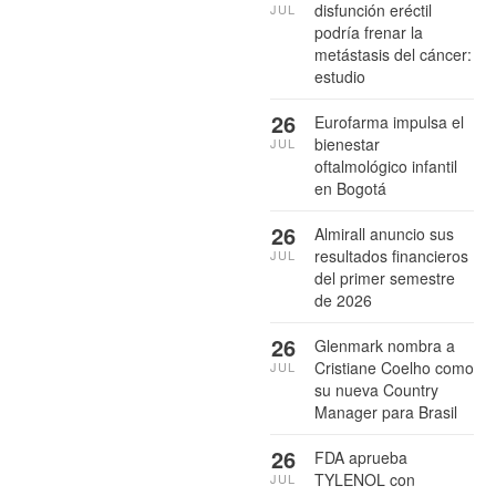
disfunción eréctil
JUL
podría frenar la
metástasis del cáncer:
estudio
26
Eurofarma impulsa el
bienestar
JUL
oftalmológico infantil
en Bogotá
26
Almirall anuncio sus
resultados financieros
JUL
del primer semestre
de 2026
26
Glenmark nombra a
Cristiane Coelho como
JUL
su nueva Country
Manager para Brasil
26
FDA aprueba
TYLENOL con
JUL