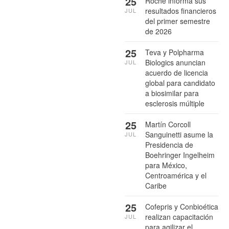
25
Roche informa sus
resultados financieros
JUL
del primer semestre
de 2026
25
Teva y Polpharma
Biologics anuncian
JUL
acuerdo de licencia
global para candidato
a biosimilar para
esclerosis múltiple
25
Martín Corcoll
Sanguinetti asume la
JUL
Presidencia de
Boehringer Ingelheim
para México,
Centroamérica y el
Caribe
25
Cofepris y Conbioética
realizan capacitación
JUL
para agilizar el