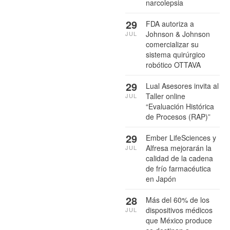
narcolepsia
29
FDA autoriza a
Johnson & Johnson
JUL
comercializar su
sistema quirúrgico
robótico OTTAVA
29
Lual Asesores invita al
Taller online
JUL
“Evaluación Histórica
de Procesos (RAP)”
29
Ember LifeSciences y
Alfresa mejorarán la
JUL
calidad de la cadena
de frío farmacéutica
en Japón
28
Más del 60% de los
dispositivos médicos
JUL
que México produce