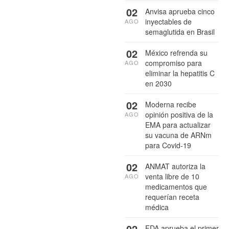
02
Anvisa aprueba cinco
inyectables de
AGO
semaglutida en Brasil
02
México refrenda su
compromiso para
AGO
eliminar la hepatitis C
en 2030
02
Moderna recibe
opinión positiva de la
AGO
EMA para actualizar
su vacuna de ARNm
para Covid-19
02
ANMAT autoriza la
venta libre de 10
AGO
medicamentos que
requerían receta
médica
02
FDA aprueba el primer