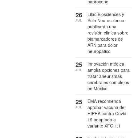
naproxeno
26
Lilac Biosciences y
Soin Neuroscience
JUL
publicarán una
revisión clínica sobre
biomarcadores de
ARN para dolor
neuropático
25
Innovación médica
amplía opciones para
JUL
tratar aneurismas
cerebrales complejos
en México
25
EMA recomienda
aprobar vacuna de
JUL
HIPRA contra Covid-
19 adaptada a
variante XFG.1.1