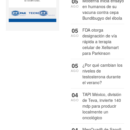
05
Moderna inicia ensayo
en humanos de su
AGO
vacuna contra cepa
Bundibugyo del ébola
05
FDA otorga
designación de vía
AGO
rápida a terapia
celular de Xellsmart
para Parkinson
05
¿Por qué cambian los
niveles de
AGO
testosterona durante
el verano?
04
TAPI México, división
de Teva, invierte 140
AGO
mdp para producir
localmente un
oncológico
04
MenQuadfi de Sanofi