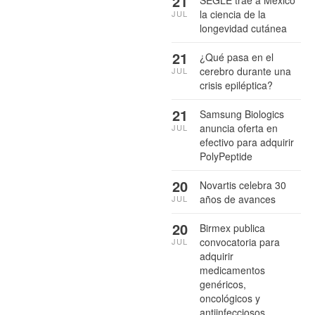
21
la ciencia de la
JUL
longevidad cutánea
21
¿Qué pasa en el
cerebro durante una
JUL
crisis epiléptica?
21
Samsung Biologics
anuncia oferta en
JUL
efectivo para adquirir
PolyPeptide
20
Novartis celebra 30
años de avances
JUL
20
Birmex publica
convocatoria para
JUL
adquirir
medicamentos
genéricos,
oncológicos y
antiinfecciosos