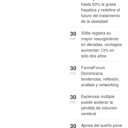
hasta 63% la grasa
hepática y redefine el
futuro del tratamiento
de la obesidad
30
Sífilis registra su
mayor resurgimiento
JUL
en décadas, contagios
aumentan 13% en
sólo dos años
30
FarmaForum
Dominicana:
JUL
tendencias, reflexión,
análisis y networking
30
Esclerosis múltiple
puede acelerar la
JUL
pérdida de volumen
cerebral
30
Apnea del sueño pone