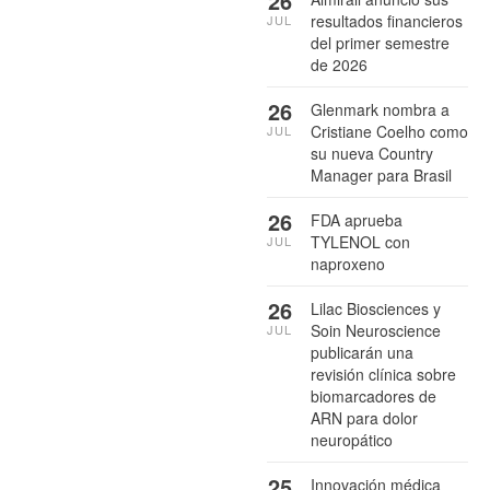
26
resultados financieros
JUL
del primer semestre
de 2026
26
Glenmark nombra a
Cristiane Coelho como
JUL
su nueva Country
Manager para Brasil
26
FDA aprueba
TYLENOL con
JUL
naproxeno
26
Lilac Biosciences y
Soin Neuroscience
JUL
publicarán una
revisión clínica sobre
biomarcadores de
ARN para dolor
neuropático
25
Innovación médica