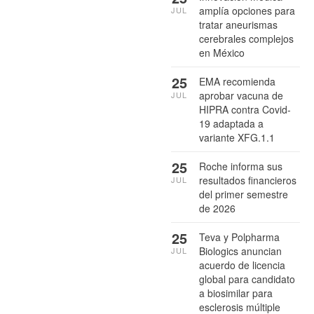
amplía opciones para
JUL
tratar aneurismas
cerebrales complejos
en México
25
EMA recomienda
aprobar vacuna de
JUL
HIPRA contra Covid-
19 adaptada a
variante XFG.1.1
25
Roche informa sus
resultados financieros
JUL
del primer semestre
de 2026
25
Teva y Polpharma
Biologics anuncian
JUL
acuerdo de licencia
global para candidato
a biosimilar para
esclerosis múltiple