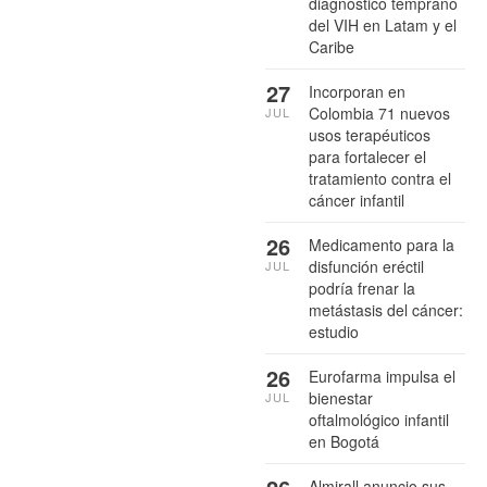
diagnóstico temprano
del VIH en Latam y el
Caribe
27
Incorporan en
Colombia 71 nuevos
JUL
usos terapéuticos
para fortalecer el
tratamiento contra el
cáncer infantil
26
Medicamento para la
disfunción eréctil
JUL
podría frenar la
metástasis del cáncer:
estudio
26
Eurofarma impulsa el
bienestar
JUL
oftalmológico infantil
en Bogotá
Almirall anuncio sus