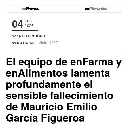
04
FEB
2026
por
REDACCIÓN C
en
Visto: 1237
NOTICIAS
El equipo de enFarma y
enAlimentos lamenta
profundamente el
sensible fallecimiento
de Mauricio Emilio
García Figueroa