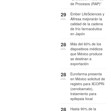
de Procesos (RAP)”
29
Ember LifeSciences y
Alfresa mejorarán la
JUL
calidad de la cadena
de frío farmacéutica
en Japón
28
Más del 60% de los
dispositivos médicos
JUL
que México produce
se destinan a
exportación
28
Eurofarma presenta
en México solicitud de
JUL
registro para XCOPRI
(cenobamato),
tratamiento para
epilepsia focal
28
Hasta 90% de la