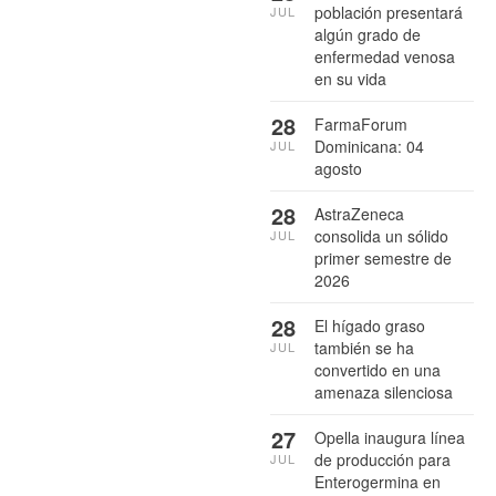
población presentará
JUL
algún grado de
enfermedad venosa
en su vida
28
FarmaForum
Dominicana: 04
JUL
agosto
28
AstraZeneca
consolida un sólido
JUL
primer semestre de
2026
28
El hígado graso
también se ha
JUL
convertido en una
amenaza silenciosa
27
Opella inaugura línea
de producción para
JUL
Enterogermina en