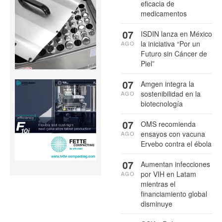
eficacia de
medicamentos
07
ISDIN lanza en México
la iniciativa “Por un
AGO
Futuro sin Cáncer de
Piel”
07
Amgen integra la
sostenibilidad en la
AGO
biotecnología
07
OMS recomienda
ensayos con vacuna
AGO
Ervebo contra el ébola
07
Aumentan infecciones
por VIH en Latam
AGO
mientras el
financiamiento global
disminuye