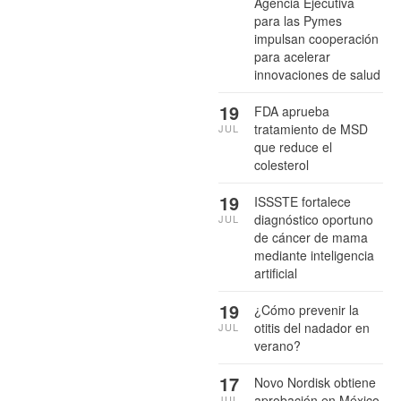
Agencia Ejecutiva
para las Pymes
impulsan cooperación
para acelerar
innovaciones de salud
19
FDA aprueba
tratamiento de MSD
JUL
que reduce el
colesterol
19
ISSSTE fortalece
diagnóstico oportuno
JUL
de cáncer de mama
mediante inteligencia
artificial
19
¿Cómo prevenir la
otitis del nadador en
JUL
verano?
17
Novo Nordisk obtiene
aprobación en México
JUL