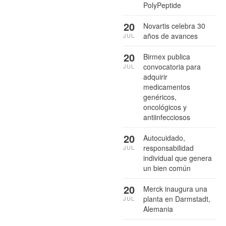
PolyPeptide
20
Novartis celebra 30
años de avances
JUL
20
Birmex publica
convocatoria para
JUL
adquirir
medicamentos
genéricos,
oncológicos y
antiinfecciosos
20
Autocuidado,
responsabilidad
JUL
individual que genera
un bien común
20
Merck inaugura una
planta en Darmstadt,
JUL
Alemania