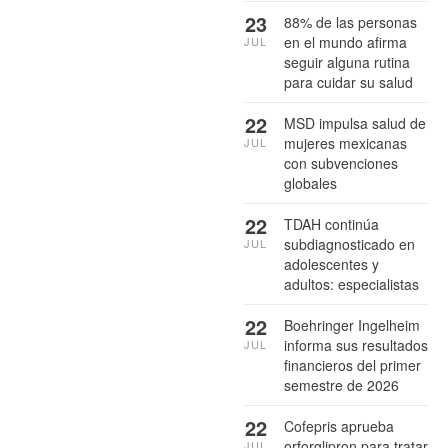
23
88% de las personas
en el mundo afirma
JUL
seguir alguna rutina
para cuidar su salud
22
MSD impulsa salud de
mujeres mexicanas
JUL
con subvenciones
globales
22
TDAH continúa
subdiagnosticado en
JUL
adolescentes y
adultos: especialistas
22
Boehringer Ingelheim
informa sus resultados
JUL
financieros del primer
semestre de 2026
22
Cofepris aprueba
orforglipron para tratar
JUL