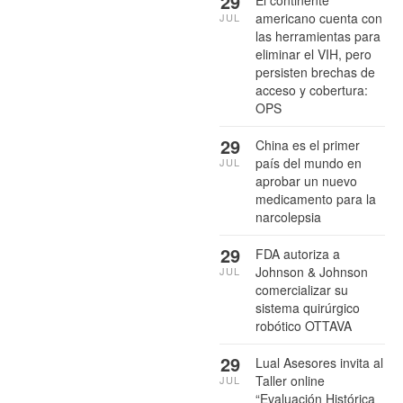
29
El continente
americano cuenta con
JUL
las herramientas para
eliminar el VIH, pero
persisten brechas de
acceso y cobertura:
OPS
29
China es el primer
país del mundo en
JUL
aprobar un nuevo
medicamento para la
narcolepsia
29
FDA autoriza a
Johnson & Johnson
JUL
comercializar su
sistema quirúrgico
robótico OTTAVA
29
Lual Asesores invita al
Taller online
JUL
“Evaluación Histórica