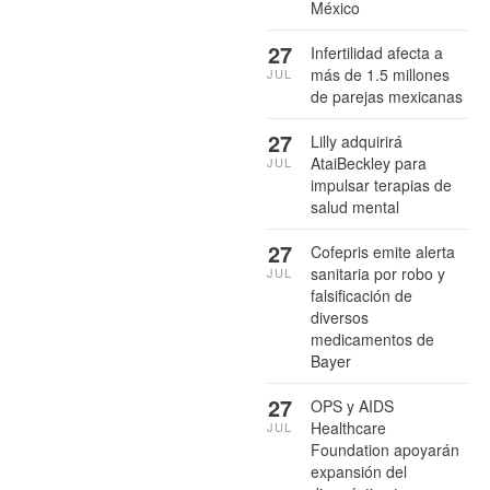
México
27
Infertilidad afecta a
más de 1.5 millones
JUL
de parejas mexicanas
27
Lilly adquirirá
AtaiBeckley para
JUL
impulsar terapias de
salud mental
27
Cofepris emite alerta
sanitaria por robo y
JUL
falsificación de
diversos
medicamentos de
Bayer
27
OPS y AIDS
Healthcare
JUL
Foundation apoyarán
expansión del