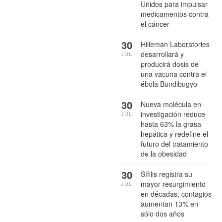
Unidos para impulsar
medicamentos contra
el cáncer
30
Hilleman Laboratories
desarrollará y
JUL
producirá dosis de
una vacuna contra el
ébola Bundibugyo
30
Nueva molécula en
investigación reduce
JUL
hasta 63% la grasa
hepática y redefine el
futuro del tratamiento
de la obesidad
30
Sífilis registra su
mayor resurgimiento
JUL
en décadas, contagios
aumentan 13% en
sólo dos años