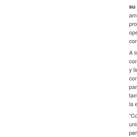
su 
amp
pro
ope
com
A l
com
y l
con
par
tam
la 
“Co
uni
per