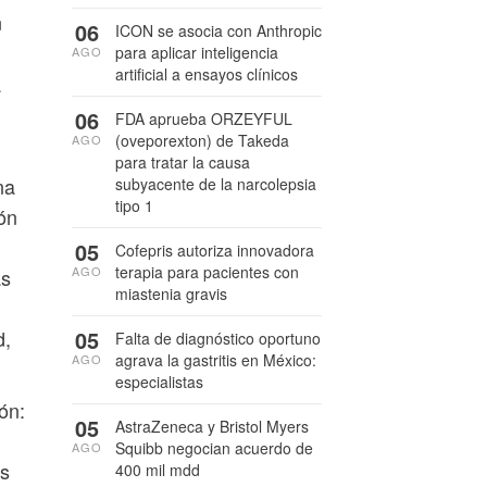
n
06
ICON se asocia con Anthropic
para aplicar inteligencia
AGO
artificial a ensayos clínicos
a
06
FDA aprueba ORZEYFUL
(oveporexton) de Takeda
AGO
para tratar la causa
na
subyacente de la narcolepsia
tipo 1
ón
05
Cofepris autoriza innovadora
terapia para pacientes con
AGO
as
miastenia gravis
d,
05
Falta de diagnóstico oportuno
agrava la gastritis en México:
AGO
especialistas
ón:
05
AstraZeneca y Bristol Myers
Squibb negocian acuerdo de
AGO
os
400 mil mdd