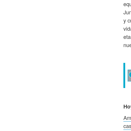
equ
Jun
y c
vid
eta
nue
Ho
Amé
cas