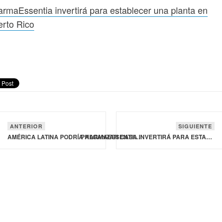
rmaEssentia invertirá para establecer una planta en
rto Rico
ANTERIOR
SIGUIENTE
AMÉRICA LATINA PODRÍA ALCANZAR CASI 2.4 MILLONES DE NUEVOS CASOS DE CÁNCER AL AÑO
PHARMAESSENTIA INVERTIRÁ PARA ESTABLECER UNA PLANTA EN PUERTO RICO