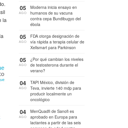
do.
05
Moderna inicia ensayo en
sil
humanos de su vacuna
AGO
contra cepa Bundibugyo del
 la
ébola
la
05
FDA otorga designación de
vía rápida a terapia celular de
AGO
Xellsmart para Parkinson
05
¿Por qué cambian los niveles
de testosterona durante el
AGO
verano?
04
TAPI México, división de
Teva, invierte 140 mdp para
AGO
producir localmente un
oncológico
04
MenQuadfi de Sanofi es
s
aprobado en Europa para
AGO
lactantes a partir de las seis