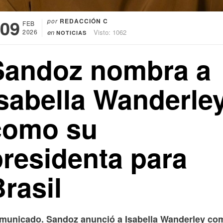
09
por
REDACCIÓN C
FEB
2026
en
Visto: 1062
NOTICIAS
Sandoz nombra a
Isabella Wanderle
como su
presidenta para
rasil
municado. Sandoz anunció a Isabella Wanderley co