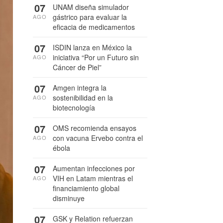
07
UNAM diseña simulador
gástrico para evaluar la
AGO
eficacia de medicamentos
07
ISDIN lanza en México la
iniciativa “Por un Futuro sin
AGO
Cáncer de Piel”
07
Amgen integra la
sostenibilidad en la
AGO
biotecnología
07
OMS recomienda ensayos
con vacuna Ervebo contra el
AGO
ébola
07
Aumentan infecciones por
VIH en Latam mientras el
AGO
financiamiento global
disminuye
07
GSK y Relation refuerzan