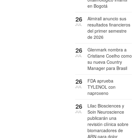
en Bogotá
26
Almirall anuncio sus
resultados financieros
JUL
del primer semestre
de 2026
26
Glenmark nombra a
Cristiane Coelho como
JUL
su nueva Country
Manager para Brasil
26
FDA aprueba
TYLENOL con
JUL
naproxeno
26
Lilac Biosciences y
Soin Neuroscience
JUL
publicarán una
revisión clínica sobre
biomarcadores de
ARN para dolor