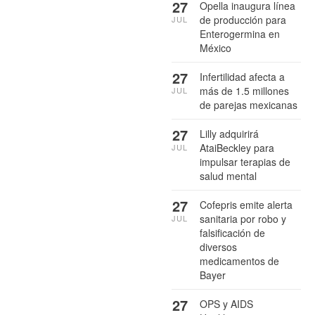
27
Opella inaugura línea
de producción para
JUL
Enterogermina en
México
27
Infertilidad afecta a
más de 1.5 millones
JUL
de parejas mexicanas
27
Lilly adquirirá
AtaiBeckley para
JUL
impulsar terapias de
salud mental
27
Cofepris emite alerta
sanitaria por robo y
JUL
falsificación de
diversos
medicamentos de
Bayer
27
OPS y AIDS