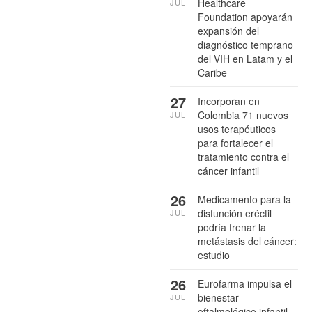
Healthcare
JUL
Foundation apoyarán
expansión del
diagnóstico temprano
del VIH en Latam y el
Caribe
27
Incorporan en
Colombia 71 nuevos
JUL
usos terapéuticos
para fortalecer el
tratamiento contra el
cáncer infantil
26
Medicamento para la
disfunción eréctil
JUL
podría frenar la
metástasis del cáncer:
estudio
26
Eurofarma impulsa el
bienestar
JUL
oftalmológico infantil