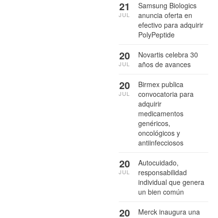
21
Samsung Biologics
anuncia oferta en
JUL
efectivo para adquirir
PolyPeptide
20
Novartis celebra 30
años de avances
JUL
20
Birmex publica
convocatoria para
JUL
adquirir
medicamentos
genéricos,
oncológicos y
antiinfecciosos
20
Autocuidado,
responsabilidad
JUL
individual que genera
un bien común
20
Merck inaugura una