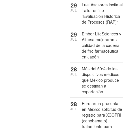
29
Lual Asesores invita al
Taller online
JUL
“Evaluación Histórica
de Procesos (RAP)”
29
Ember LifeSciences y
Alfresa mejorarán la
JUL
calidad de la cadena
de frío farmacéutica
en Japón
28
Más del 60% de los
dispositivos médicos
JUL
que México produce
se destinan a
exportación
28
Eurofarma presenta
en México solicitud de
JUL
registro para XCOPRI
(cenobamato),
tratamiento para