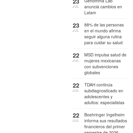
23
Genomma Lab
anuncia cambios en
JUL
Latam
23
88% de las personas
en el mundo afirma
JUL
seguir alguna rutina
para cuidar su salud
22
MSD impulsa salud de
mujeres mexicanas
JUL
con subvenciones
globales
22
TDAH continúa
subdiagnosticado en
JUL
adolescentes y
adultos: especialistas
22
Boehringer Ingelheim
informa sus resultados
JUL
financieros del primer
semestre de 2026