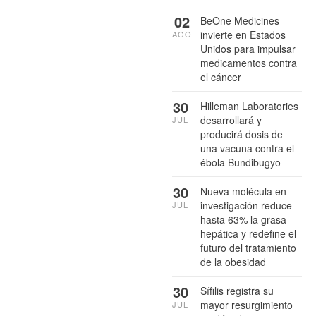
02
BeOne Medicines
invierte en Estados
AGO
Unidos para impulsar
medicamentos contra
el cáncer
30
Hilleman Laboratories
desarrollará y
JUL
producirá dosis de
una vacuna contra el
ébola Bundibugyo
30
Nueva molécula en
investigación reduce
JUL
hasta 63% la grasa
hepática y redefine el
futuro del tratamiento
de la obesidad
30
Sífilis registra su
mayor resurgimiento
JUL