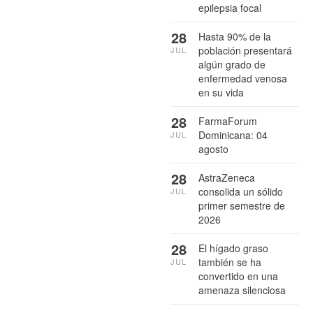
epilepsia focal
28
Hasta 90% de la
población presentará
JUL
algún grado de
enfermedad venosa
en su vida
28
FarmaForum
Dominicana: 04
JUL
agosto
28
AstraZeneca
consolida un sólido
JUL
primer semestre de
2026
28
El hígado graso
también se ha
JUL
convertido en una
amenaza silenciosa