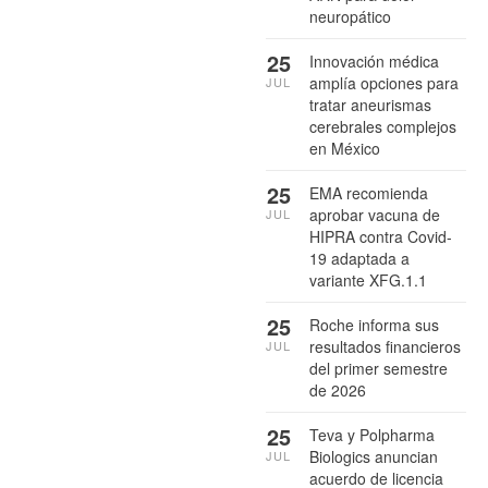
neuropático
25
Innovación médica
amplía opciones para
JUL
tratar aneurismas
cerebrales complejos
en México
25
EMA recomienda
aprobar vacuna de
JUL
HIPRA contra Covid-
19 adaptada a
variante XFG.1.1
25
Roche informa sus
resultados financieros
JUL
del primer semestre
de 2026
25
Teva y Polpharma
Biologics anuncian
JUL
acuerdo de licencia