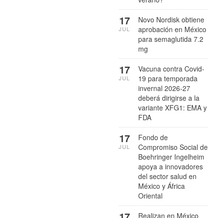
17
Novo Nordisk obtiene
aprobación en México
JUL
para semaglutida 7.2
mg
17
Vacuna contra Covid-
19 para temporada
JUL
invernal 2026-27
deberá dirigirse a la
variante XFG1: EMA y
FDA
17
Fondo de
Compromiso Social de
JUL
Boehringer Ingelheim
apoya a innovadores
del sector salud en
México y África
Oriental
17
Realizan en México