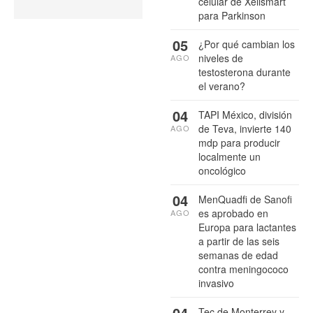
celular de Xellsmart
para Parkinson
05
¿Por qué cambian los
niveles de
AGO
testosterona durante
el verano?
04
TAPI México, división
de Teva, invierte 140
AGO
mdp para producir
localmente un
oncológico
04
MenQuadfi de Sanofi
es aprobado en
AGO
Europa para lactantes
a partir de las seis
semanas de edad
contra meningococo
invasivo
04
Tec de Monterrey y