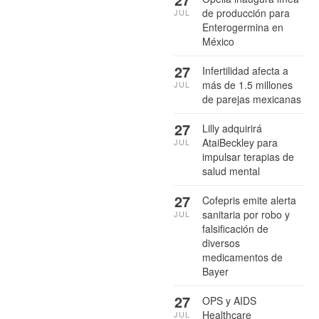
de producción para
JUL
Enterogermina en
México
27
Infertilidad afecta a
más de 1.5 millones
JUL
de parejas mexicanas
27
Lilly adquirirá
AtaiBeckley para
JUL
impulsar terapias de
salud mental
27
Cofepris emite alerta
sanitaria por robo y
JUL
falsificación de
diversos
medicamentos de
Bayer
27
OPS y AIDS
Healthcare
JUL