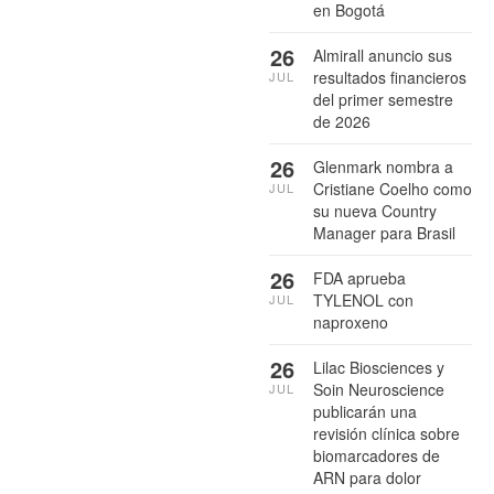
en Bogotá
26
Almirall anuncio sus
resultados financieros
JUL
del primer semestre
de 2026
26
Glenmark nombra a
Cristiane Coelho como
JUL
su nueva Country
Manager para Brasil
26
FDA aprueba
TYLENOL con
JUL
naproxeno
26
Lilac Biosciences y
Soin Neuroscience
JUL
publicarán una
revisión clínica sobre
biomarcadores de
ARN para dolor