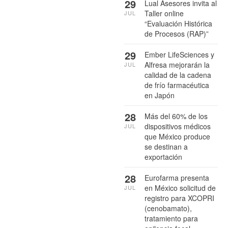
29
Lual Asesores invita al
Taller online
JUL
“Evaluación Histórica
de Procesos (RAP)”
29
Ember LifeSciences y
Alfresa mejorarán la
JUL
calidad de la cadena
de frío farmacéutica
en Japón
28
Más del 60% de los
dispositivos médicos
JUL
que México produce
se destinan a
exportación
28
Eurofarma presenta
en México solicitud de
JUL
registro para XCOPRI
(cenobamato),
tratamiento para