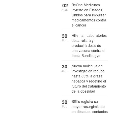
02
BeOne Medicines
invierte en Estados
AGO
Unidos para impulsar
medicamentos contra
el cáncer
30
Hilleman Laboratories
desarrollará y
JUL
producirá dosis de
una vacuna contra el
ébola Bundibugyo
30
Nueva molécula en
investigación reduce
JUL
hasta 63% la grasa
hepática y redefine el
futuro del tratamiento
de la obesidad
30
Sífilis registra su
mayor resurgimiento
JUL
en décadas, contagios