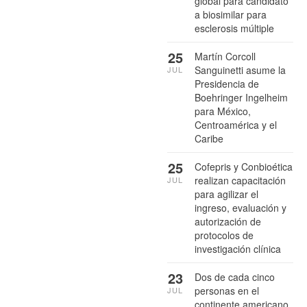
global para candidato
a biosimilar para
esclerosis múltiple
25
Martín Corcoll
Sanguinetti asume la
JUL
Presidencia de
Boehringer Ingelheim
para México,
Centroamérica y el
Caribe
25
Cofepris y Conbioética
realizan capacitación
JUL
para agilizar el
ingreso, evaluación y
autorización de
protocolos de
investigación clínica
23
Dos de cada cinco
personas en el
JUL
continente americano