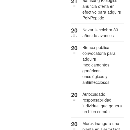
21
Samsung Biologics
anuncia oferta en
JUL
efectivo para adquirir
PolyPeptide
20
Novartis celebra 30
años de avances
JUL
20
Birmex publica
convocatoria para
JUL
adquirir
medicamentos
genéricos,
oncológicos y
antiinfecciosos
20
Autocuidado,
responsabilidad
JUL
individual que genera
un bien común
20
Merck inaugura una
planta en Darmstadt,
JUL