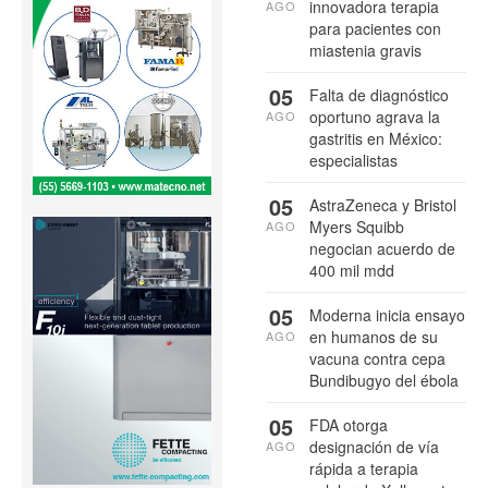
innovadora terapia
AGO
para pacientes con
miastenia gravis
05
Falta de diagnóstico
oportuno agrava la
AGO
gastritis en México:
especialistas
05
AstraZeneca y Bristol
Myers Squibb
AGO
negocian acuerdo de
400 mil mdd
05
Moderna inicia ensayo
en humanos de su
AGO
vacuna contra cepa
Bundibugyo del ébola
05
FDA otorga
designación de vía
AGO
rápida a terapia