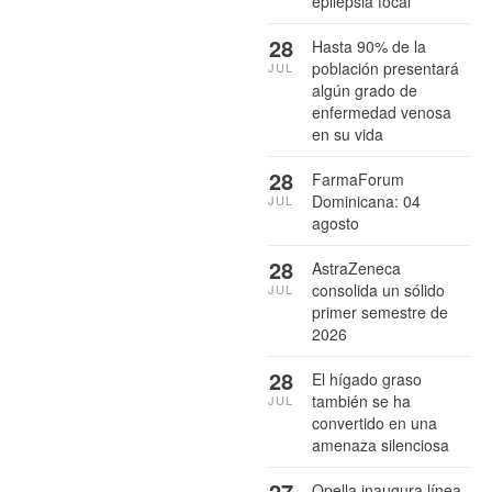
epilepsia focal
28
Hasta 90% de la
población presentará
JUL
algún grado de
enfermedad venosa
en su vida
28
FarmaForum
Dominicana: 04
JUL
agosto
28
AstraZeneca
consolida un sólido
JUL
primer semestre de
2026
28
El hígado graso
también se ha
JUL
convertido en una
amenaza silenciosa
27
Opella inaugura línea