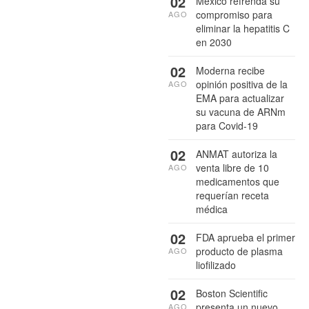
02
México refrenda su
compromiso para
AGO
eliminar la hepatitis C
en 2030
02
Moderna recibe
opinión positiva de la
AGO
EMA para actualizar
su vacuna de ARNm
para Covid-19
02
ANMAT autoriza la
venta libre de 10
AGO
medicamentos que
requerían receta
médica
02
FDA aprueba el primer
producto de plasma
AGO
liofilizado
02
Boston Scientific
presenta un nuevo
AGO