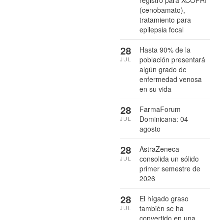
(cenobamato),
tratamiento para
epilepsia focal
28
Hasta 90% de la
población presentará
JUL
algún grado de
enfermedad venosa
en su vida
28
FarmaForum
Dominicana: 04
JUL
agosto
28
AstraZeneca
consolida un sólido
JUL
primer semestre de
2026
28
El hígado graso
también se ha
JUL
convertido en una