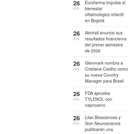
26
Eurofarma impulsa el
bienestar
JUL
oftalmológico infantil
en Bogotá
26
Almirall anuncio sus
resultados financieros
JUL
del primer semestre
de 2026
26
Glenmark nombra a
Cristiane Coelho como
JUL
su nueva Country
Manager para Brasil
26
FDA aprueba
TYLENOL con
JUL
naproxeno
26
Lilac Biosciences y
Soin Neuroscience
JUL
publicarán una