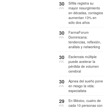
30
Sífilis registra su
mayor resurgimiento
JUL
en décadas, contagios
aumentan 13% en
sólo dos años
30
FarmaForum
Dominicana:
JUL
tendencias, reflexión,
análisis y networking
30
Esclerosis múltiple
puede acelerar la
JUL
pérdida de volumen
cerebral
30
Apnea del sueño pone
en riesgo la vida:
JUL
especialista
29
En México, cuatro de
cada 10 personas con
JUL