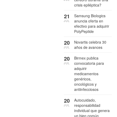
crisis epiléptica?
21
Samsung Biologics
anuncia oferta en
JUL
efectivo para adquirir
PolyPeptide
20
Novartis celebra 30
años de avances
JUL
20
Birmex publica
convocatoria para
JUL
adquirir
medicamentos
genéricos,
oncológicos y
antiinfecciosos
20
Autocuidado,
responsabilidad
JUL
individual que genera
un bien común