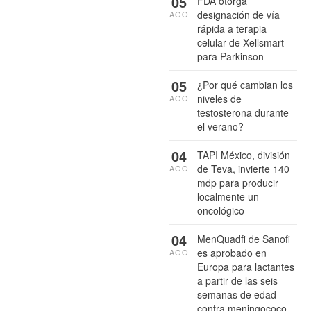
05
FDA otorga
designación de vía
AGO
rápida a terapia
celular de Xellsmart
para Parkinson
05
¿Por qué cambian los
niveles de
AGO
testosterona durante
el verano?
04
TAPI México, división
de Teva, invierte 140
AGO
mdp para producir
localmente un
oncológico
04
MenQuadfi de Sanofi
es aprobado en
AGO
Europa para lactantes
a partir de las seis
semanas de edad
contra meningococo