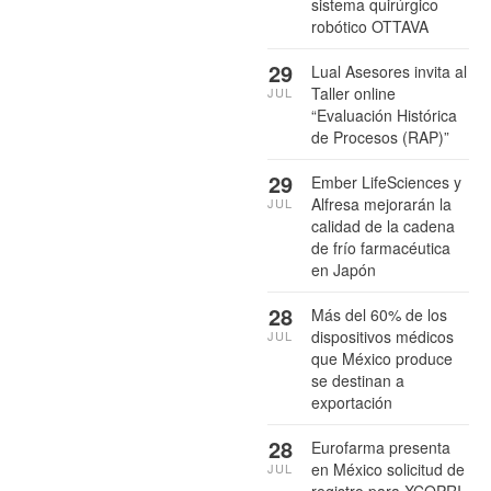
sistema quirúrgico
robótico OTTAVA
29
Lual Asesores invita al
Taller online
JUL
“Evaluación Histórica
de Procesos (RAP)”
29
Ember LifeSciences y
Alfresa mejorarán la
JUL
calidad de la cadena
de frío farmacéutica
en Japón
28
Más del 60% de los
dispositivos médicos
JUL
que México produce
se destinan a
exportación
28
Eurofarma presenta
en México solicitud de
JUL
registro para XCOPRI