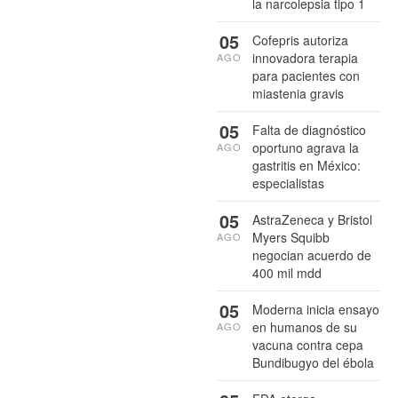
la narcolepsia tipo 1
05
Cofepris autoriza
innovadora terapia
AGO
para pacientes con
miastenia gravis
05
Falta de diagnóstico
oportuno agrava la
AGO
gastritis en México:
especialistas
05
AstraZeneca y Bristol
Myers Squibb
AGO
negocian acuerdo de
400 mil mdd
05
Moderna inicia ensayo
en humanos de su
AGO
vacuna contra cepa
Bundibugyo del ébola