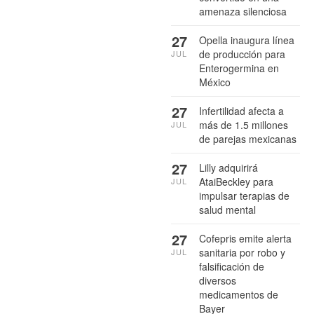
amenaza silenciosa
27
Opella inaugura línea
de producción para
JUL
Enterogermina en
México
27
Infertilidad afecta a
más de 1.5 millones
JUL
de parejas mexicanas
27
Lilly adquirirá
AtaiBeckley para
JUL
impulsar terapias de
salud mental
27
Cofepris emite alerta
sanitaria por robo y
JUL
falsificación de
diversos
medicamentos de
Bayer