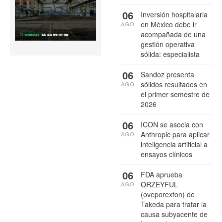
06
Inversión hospitalaria
en México debe ir
AGO
acompañada de una
gestión operativa
sólida: especialista
06
Sandoz presenta
sólidos resultados en
AGO
el primer semestre de
2026
06
ICON se asocia con
Anthropic para aplicar
AGO
inteligencia artificial a
ensayos clínicos
06
FDA aprueba
ORZEYFUL
AGO
(oveporexton) de
Takeda para tratar la
causa subyacente de