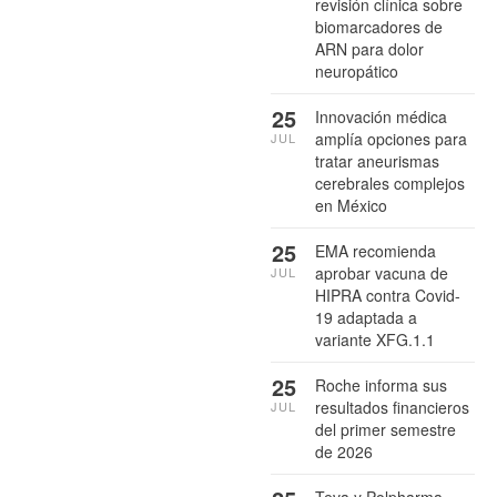
revisión clínica sobre
biomarcadores de
ARN para dolor
neuropático
25
Innovación médica
amplía opciones para
JUL
tratar aneurismas
cerebrales complejos
en México
25
EMA recomienda
aprobar vacuna de
JUL
HIPRA contra Covid-
19 adaptada a
variante XFG.1.1
25
Roche informa sus
resultados financieros
JUL
del primer semestre
de 2026
Teva y Polpharma