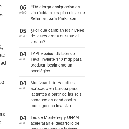
e
05
FDA otorga designación de
vía rápida a terapia celular de
AGO
es
Xellsmart para Parkinson
05
¿Por qué cambian los niveles
de testosterona durante el
AGO
verano?
á,
04
TAPI México, división de
dad
Teva, invierte 140 mdp para
AGO
dad
producir localmente un
oncológico
co
04
MenQuadfi de Sanofi es
aprobado en Europa para
AGO
lactantes a partir de las seis
semanas de edad contra
meningococo invasivo
nas
04
Tec de Monterrey y UNAM
o
acelerarán el desarrollo de
AGO
medicamentos en México