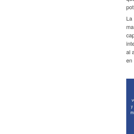
pot
La 
mar
cap
int
al 
en 