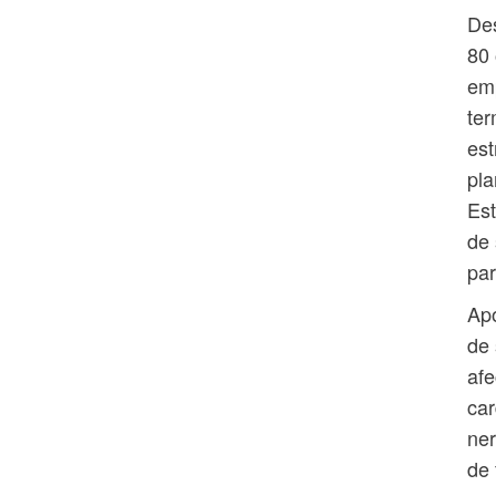
Des
80 
emp
ter
est
pla
Est
de 
par
Apo
de 
afe
car
ner
de 