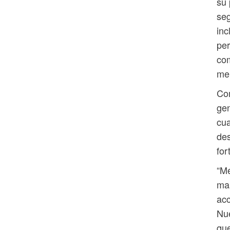
su 
seg
inc
per
com
men
Com
gen
cua
des
for
“Mé
man
acc
Nue
que