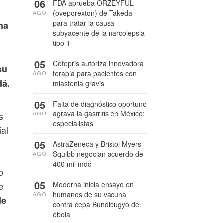
06
FDA aprueba ORZEYFUL
(oveporexton) de Takeda
AGO
para tratar la causa
na
subyacente de la narcolepsia
tipo 1
05
Cofepris autoriza innovadora
su
terapia para pacientes con
AGO
dá.
miastenia gravis
05
Falta de diagnóstico oportuno
agrava la gastritis en México:
AGO
s
especialistas
ial
05
AstraZeneca y Bristol Myers
Squibb negocian acuerdo de
AGO
400 mil mdd
o
05
e
Moderna inicia ensayo en
humanos de su vacuna
AGO
de
contra cepa Bundibugyo del
ébola