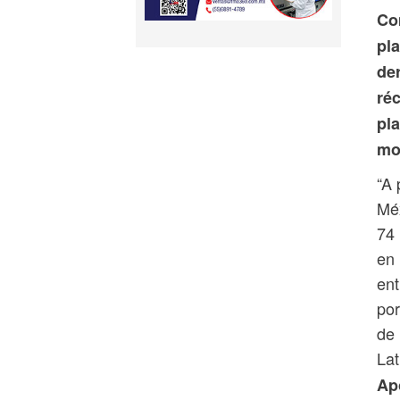
Co
pl
de
ré
pl
mo
“A 
Méx
74 
en 
en
por
de 
Lat
Ap