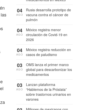
s
ién
04
Rusia desarrolla prototipo de
 las
vacuna contra el cáncer de
AGO
pulmón
os
04
México registra menor
circulación de Covid-19 en
AGO
2026
04
México registra reducción en
s
casos de paludismo
AGO
03
OMS lanza el primer marco
global para descarbonizar los
AGO
medicamentos
se
03
Lanzan plataforma
el
“Hablemos de la Próstata”
AGO
sobre trastornos urinarios en
varones
nza
03
Millones de mexicanos con