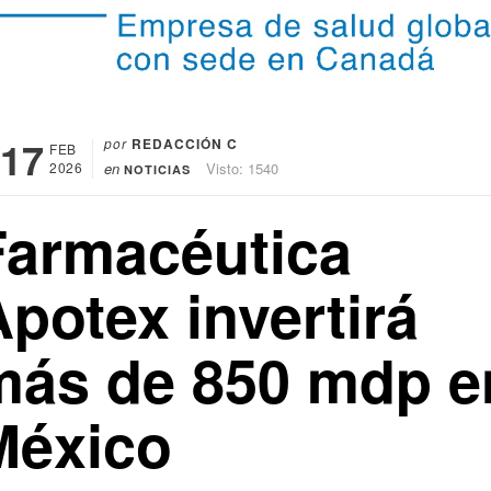
17
por
REDACCIÓN C
FEB
2026
en
Visto: 1540
NOTICIAS
Farmacéutica
potex invertirá
más de 850 mdp e
México