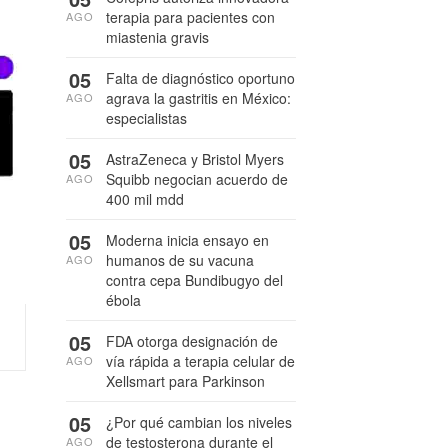
terapia para pacientes con
AGO
miastenia gravis
05
Falta de diagnóstico oportuno
agrava la gastritis en México:
AGO
especialistas
05
AstraZeneca y Bristol Myers
Squibb negocian acuerdo de
AGO
400 mil mdd
05
Moderna inicia ensayo en
humanos de su vacuna
AGO
contra cepa Bundibugyo del
ébola
05
FDA otorga designación de
vía rápida a terapia celular de
AGO
Xellsmart para Parkinson
05
¿Por qué cambian los niveles
de testosterona durante el
AGO