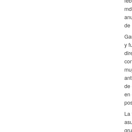
feb
mde
anu
de
Gar
y f
dir
con
muj
ant
de 
en 
pos
La 
asu
gru