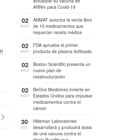
actualizar su vacuna de
ARNm para Covid-19
02
ANMAT autoriza la venta libre
de 10 medicamentos que
AGO
requerían receta médica
02
FDA aprueba el primer
su
producto de plasma liofilizado
AGO
02
Boston Scientific presenta un
nuevo plan de
AGO
reestructuración
02
BeOne Medicines invierte en
Estados Unidos para impulsar
AGO
medicamentos contra el
cáncer
30
Hilleman Laboratories
desarrollará y producirá dosis
JUL
de una vacuna contra el
ébola Bundibugyo