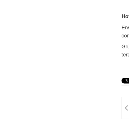
Ho
Ens
con
Grü
ter