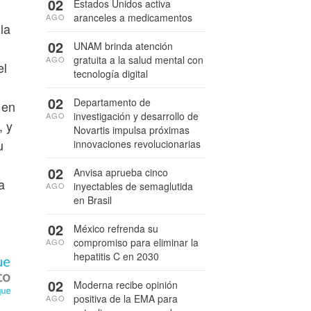
02
Estados Unidos activa
aranceles a medicamentos
AGO
la
02
UNAM brinda atención
gratuita a la salud mental con
AGO
el
tecnología digital
02
Departamento de
 en
investigación y desarrollo de
AGO
, y
Novartis impulsa próximas
u
innovaciones revolucionarias
02
Anvisa aprueba cinco
a
inyectables de semaglutida
AGO
en Brasil
02
México refrenda su
compromiso para eliminar la
AGO
hepatitis C en 2030
02
Moderna recibe opinión
positiva de la EMA para
AGO