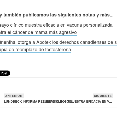
y también publicamos las siguientes notas y más...
ayo clínico muestra eficacia en vacuna personalizada
tra el cáncer de mama más agresivo
nenthal otorga a Apotex los derechos canadienses de 
apia de reemplazo de testosterona
ANTERIOR
SIGUIENTE
LUNDBECK INFORMA RESULTADOS POSITIVOS FASE 2B PARA UN FÁRMACO QUE PODRÍA PREVENIR LA MIGRAÑA
ENSAYO CLÍNICO MUESTRA EFICACIA EN VACUNA PERSONALIZADA CONTRA EL CÁNCER DE MAMA MÁS AGRESIVO