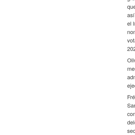
que
así
el 
nom
vot
20
Oli
me
adm
eje
Fré
San
com
del
sec