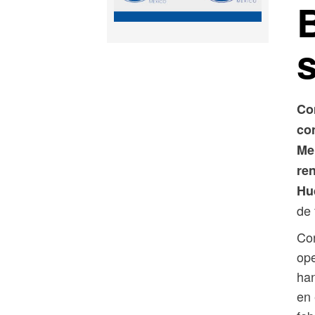
Co
co
Me
re
Hu
de 
Con
ope
han
en 