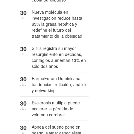
30
Nueva molécula en
investigación reduce hasta
JUL
63% la grasa hepática y
redefine el futuro del
tratamiento de la obesidad
30
Sífilis registra su mayor
resurgimiento en décadas,
JUL
contagios aumentan 13% en
sólo dos años
30
FarmaForum Dominicana:
tendencias, reflexión, análisis
JUL
y networking
30
Esclerosis múltiple puede
acelerar la pérdida de
JUL
volumen cerebral
30
Apnea del sueño pone en
riesgo la vida: especialista
JUL