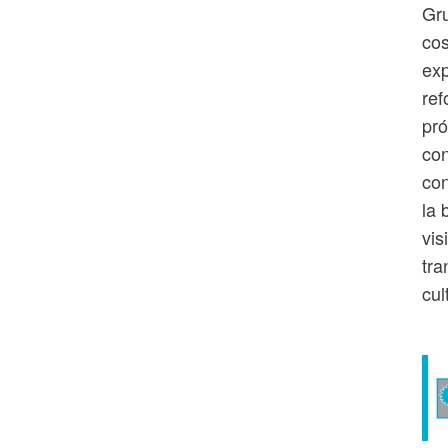
Gru
cos
exp
ref
pró
con
con
la 
vis
tra
cul