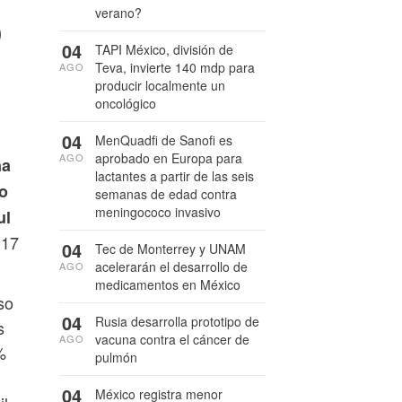
o
verano?
04
TAPI México, división de
Teva, invierte 140 mdp para
AGO
producir localmente un
oncológico
04
MenQuadfi de Sanofi es
aprobado en Europa para
AGO
na
lactantes a partir de las seis
no
semanas de edad contra
meningococo invasivo
ul
 17
04
Tec de Monterrey y UNAM
acelerarán el desarrollo de
AGO
medicamentos en México
so
04
Rusia desarrolla prototipo de
s
vacuna contra el cáncer de
AGO
%
pulmón
04
México registra menor