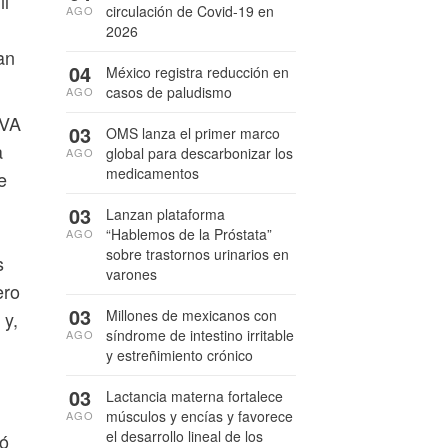
il
circulación de Covid-19 en
AGO
2026
an
04
México registra reducción en
casos de paludismo
AGO
BVA
03
OMS lanza el primer marco
a
global para descarbonizar los
AGO
medicamentos
e
03
Lanzan plataforma
“Hablemos de la Próstata”
AGO
sobre trastornos urinarios en
s
varones
ero
03
Millones de mexicanos con
 y,
síndrome de intestino irritable
AGO
y estreñimiento crónico
03
Lactancia materna fortalece
músculos y encías y favorece
AGO
el desarrollo lineal de los
tó