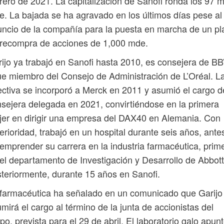
rero de 2021. La capitalización de Sanofi ronda los 97 m
. La bajada se ha agravado en los últimos días pese al
ncio de la compañía para la puesta en marcha de un pl
 recompra de acciones de 1,000 mde.
ijo ya trabajó en Sanofi hasta 2010, es consejera de B
ue miembro del Consejo de Administración de L’Oréal. L
ectiva se incorporó a Merck en 2011 y asumió el cargo d
sejera delegada en 2021, convirtiéndose en la primera
er en dirigir una empresa del DAX40 en Alemania. Con
erioridad, trabajó en un hospital durante seis años, ante
emprender su carrera en la industria farmacéutica, prim
el departamento de Investigación y Desarrollo de Abbott
teriormente, durante 15 años en Sanofi.
farmacéutica ha señalado en un comunicado que Garijo
mirá el cargo al término de la junta de accionistas del
po, prevista para el 29 de abril. El laboratorio galo apun