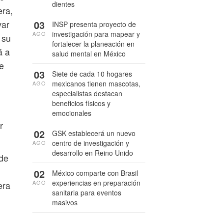
dientes
era,
03
var
INSP presenta proyecto de
investigación para mapear y
AGO
 su
fortalecer la planeación en
á a
salud mental en México
de
03
Siete de cada 10 hogares
mexicanos tienen mascotas,
AGO
especialistas destacan
beneficios físicos y
emocionales
r
02
GSK establecerá un nuevo
centro de investigación y
AGO
desarrollo en Reino Unido
 de
02
México comparte con Brasil
experiencias en preparación
AGO
era
sanitaria para eventos
masivos