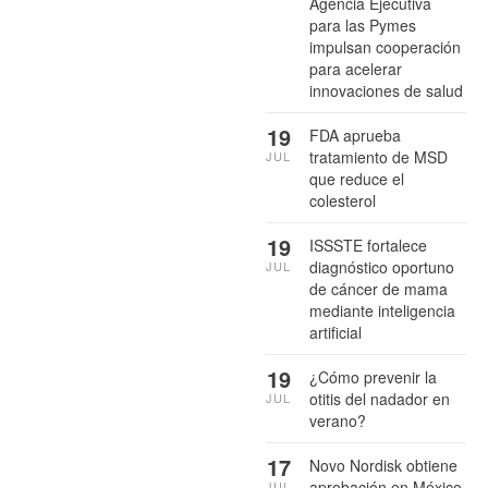
Agencia Ejecutiva
para las Pymes
impulsan cooperación
para acelerar
innovaciones de salud
19
FDA aprueba
tratamiento de MSD
JUL
que reduce el
colesterol
19
ISSSTE fortalece
diagnóstico oportuno
JUL
de cáncer de mama
mediante inteligencia
artificial
19
¿Cómo prevenir la
otitis del nadador en
JUL
verano?
17
Novo Nordisk obtiene
aprobación en México
JUL