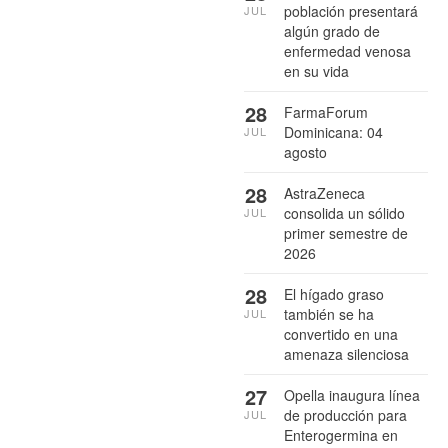
población presentará
JUL
algún grado de
enfermedad venosa
en su vida
28
FarmaForum
Dominicana: 04
JUL
agosto
28
AstraZeneca
consolida un sólido
JUL
primer semestre de
2026
28
El hígado graso
también se ha
JUL
convertido en una
amenaza silenciosa
27
Opella inaugura línea
de producción para
JUL
Enterogermina en