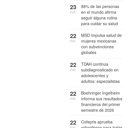
23
88% de las personas
en el mundo afirma
JUL
seguir alguna rutina
para cuidar su salud
22
MSD impulsa salud de
mujeres mexicanas
JUL
con subvenciones
globales
22
TDAH continúa
subdiagnosticado en
JUL
adolescentes y
adultos: especialistas
22
Boehringer Ingelheim
informa sus resultados
JUL
financieros del primer
semestre de 2026
22
Cofepris aprueba
orforglipron para tratar
JUL