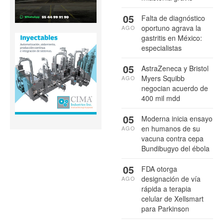
05
Falta de diagnóstico
oportuno agrava la
AGO
gastritis en México:
especialistas
05
AstraZeneca y Bristol
Myers Squibb
AGO
negocian acuerdo de
400 mil mdd
05
Moderna inicia ensayo
en humanos de su
AGO
vacuna contra cepa
Bundibugyo del ébola
05
FDA otorga
designación de vía
AGO
rápida a terapia
celular de Xellsmart
para Parkinson