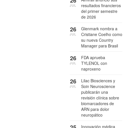
26
resultados financieros
JUL
del primer semestre
de 2026
26
Glenmark nombra a
Cristiane Coelho como
JUL
su nueva Country
Manager para Brasil
26
FDA aprueba
TYLENOL con
JUL
naproxeno
26
Lilac Biosciences y
Soin Neuroscience
JUL
publicarán una
revisión clínica sobre
biomarcadores de
ARN para dolor
neuropático
25
Innovación médica