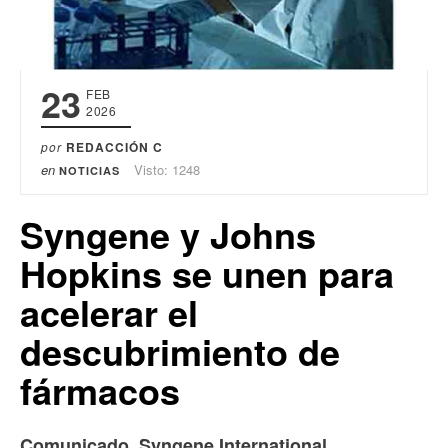
23
FEB
2026
por
REDACCIÓN C
en
Visto: 1248
NOTICIAS
Syngene y Johns
Hopkins se unen para
acelerar el
descubrimiento de
fármacos
Comunicado.
Syngene International,