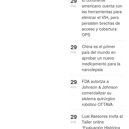
29
El continente
americano cuenta con
JUL
las herramientas para
eliminar el VIH, pero
persisten brechas de
acceso y cobertura:
OPS
29
China es el primer
país del mundo en
JUL
aprobar un nuevo
medicamento para la
narcolepsia
29
FDA autoriza a
Johnson & Johnson
JUL
comercializar su
sistema quirúrgico
robótico OTTAVA
29
Lual Asesores invita al
Taller online
JUL
“Evaluación Histórica