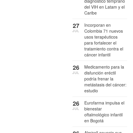
diagnóstico temprano
del VIH en Latam y el
Caribe
27
Incorporan en
Colombia 71 nuevos
JUL
usos terapéuticos
para fortalecer el
tratamiento contra el
cáncer infantil
26
Medicamento para la
disfunción eréctil
JUL
podría frenar la
metástasis del cáncer:
estudio
26
Eurofarma impulsa el
bienestar
JUL
oftalmológico infantil
en Bogotá
Almirall anuncio sus