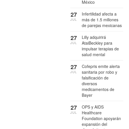
México
27
Infertilidad afecta a
más de 1.5 millones
JUL
de parejas mexicanas
27
Lilly adquirirá
AtaiBeckley para
JUL
impulsar terapias de
salud mental
27
Cofepris emite alerta
sanitaria por robo y
JUL
falsificación de
diversos
medicamentos de
Bayer
27
OPS y AIDS
Healthcare
JUL
Foundation apoyarán
expansión del