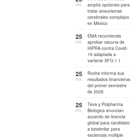
amplía opciones para
JUL
tratar aneurismas
cerebrales complejos
en México
25
EMA recomienda
aprobar vacuna de
JUL
HIPRA contra Covid-
19 adaptada a
variante XFG.1.1
25
Roche informa sus
resultados financieros
JUL
del primer semestre
de 2026
25
Teva y Polpharma
Biologics anuncian
JUL
acuerdo de licencia
global para candidato
a biosimilar para
esclerosis múltiple