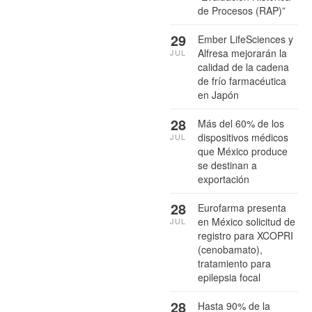
de Procesos (RAP)”
29
Ember LifeSciences y
Alfresa mejorarán la
JUL
calidad de la cadena
de frío farmacéutica
en Japón
28
Más del 60% de los
dispositivos médicos
JUL
que México produce
se destinan a
exportación
28
Eurofarma presenta
en México solicitud de
JUL
registro para XCOPRI
(cenobamato),
tratamiento para
epilepsia focal
28
Hasta 90% de la