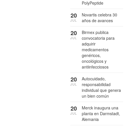
PolyPeptide
20
Novartis celebra 30
años de avances
JUL
20
Birmex publica
convocatoria para
JUL
adquirir
medicamentos
genéricos,
oncológicos y
antiinfecciosos
20
Autocuidado,
responsabilidad
JUL
individual que genera
un bien común
20
Merck inaugura una
planta en Darmstadt,
JUL
Alemania