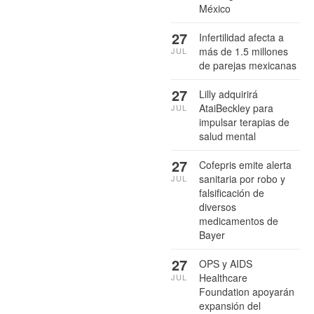
México
27
Infertilidad afecta a
más de 1.5 millones
JUL
de parejas mexicanas
27
Lilly adquirirá
AtaiBeckley para
JUL
impulsar terapias de
salud mental
27
Cofepris emite alerta
sanitaria por robo y
JUL
falsificación de
diversos
medicamentos de
Bayer
27
OPS y AIDS
Healthcare
JUL
Foundation apoyarán
expansión del