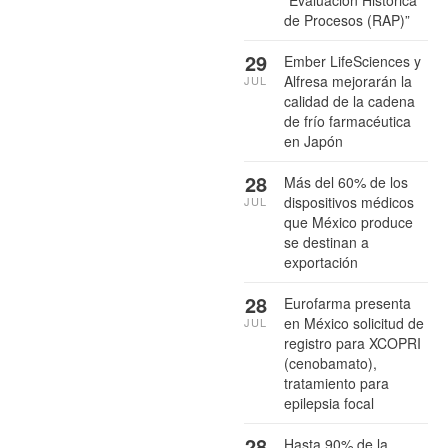
de Procesos (RAP)”
29
Ember LifeSciences y
Alfresa mejorarán la
JUL
calidad de la cadena
de frío farmacéutica
en Japón
28
Más del 60% de los
dispositivos médicos
JUL
que México produce
se destinan a
exportación
28
Eurofarma presenta
en México solicitud de
JUL
registro para XCOPRI
(cenobamato),
tratamiento para
epilepsia focal
28
Hasta 90% de la