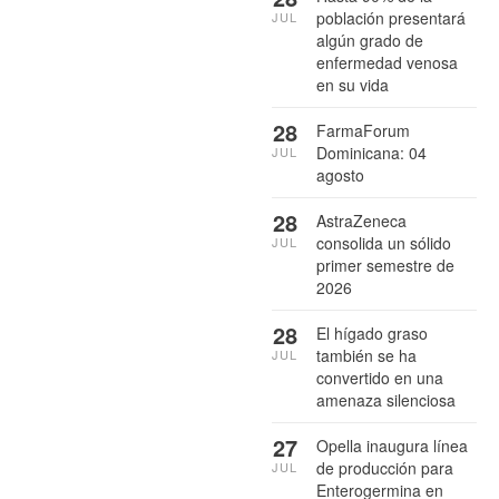
población presentará
JUL
algún grado de
enfermedad venosa
en su vida
28
FarmaForum
Dominicana: 04
JUL
agosto
28
AstraZeneca
consolida un sólido
JUL
primer semestre de
2026
28
El hígado graso
también se ha
JUL
convertido en una
amenaza silenciosa
27
Opella inaugura línea
de producción para
JUL
Enterogermina en