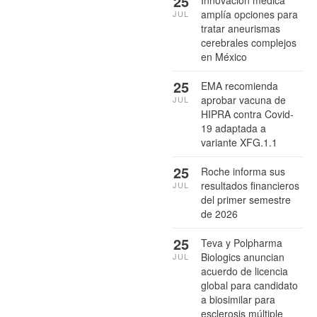
25
amplía opciones para
JUL
tratar aneurismas
cerebrales complejos
en México
25
EMA recomienda
aprobar vacuna de
JUL
HIPRA contra Covid-
19 adaptada a
variante XFG.1.1
25
Roche informa sus
resultados financieros
JUL
del primer semestre
de 2026
25
Teva y Polpharma
Biologics anuncian
JUL
acuerdo de licencia
global para candidato
a biosimilar para
esclerosis múltiple