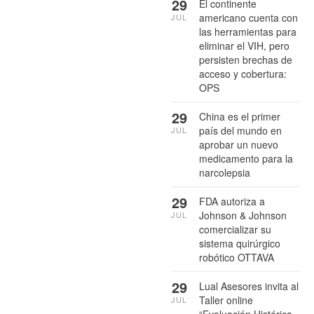
29
El continente
americano cuenta con
JUL
las herramientas para
eliminar el VIH, pero
persisten brechas de
acceso y cobertura:
OPS
29
China es el primer
país del mundo en
JUL
aprobar un nuevo
medicamento para la
narcolepsia
29
FDA autoriza a
Johnson & Johnson
JUL
comercializar su
sistema quirúrgico
robótico OTTAVA
29
Lual Asesores invita al
Taller online
JUL
“Evaluación Histórica