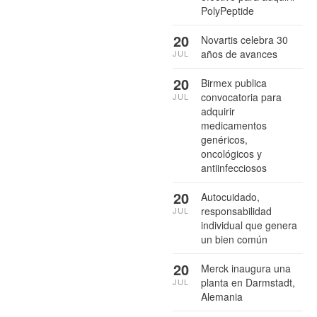
PolyPeptide
20
Novartis celebra 30
años de avances
JUL
20
Birmex publica
convocatoria para
JUL
adquirir
medicamentos
genéricos,
oncológicos y
antiinfecciosos
20
Autocuidado,
responsabilidad
JUL
individual que genera
un bien común
20
Merck inaugura una
planta en Darmstadt,
JUL
Alemania