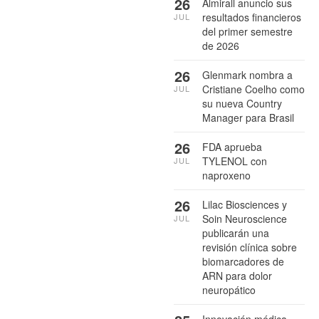
26
Almirall anuncio sus
resultados financieros
JUL
del primer semestre
de 2026
26
Glenmark nombra a
Cristiane Coelho como
JUL
su nueva Country
Manager para Brasil
26
FDA aprueba
TYLENOL con
JUL
naproxeno
26
Lilac Biosciences y
Soin Neuroscience
JUL
publicarán una
revisión clínica sobre
biomarcadores de
ARN para dolor
neuropático
Innovación médica