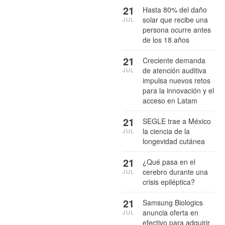
21
Hasta 80% del daño
solar que recibe una
JUL
persona ocurre antes
de los 18 años
21
Creciente demanda
de atención auditiva
JUL
impulsa nuevos retos
para la innovación y el
acceso en Latam
21
SEGLE trae a México
la ciencia de la
JUL
longevidad cutánea
21
¿Qué pasa en el
cerebro durante una
JUL
crisis epiléptica?
21
Samsung Biologics
anuncia oferta en
JUL
efectivo para adquirir