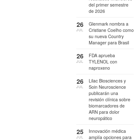
del primer semestre
de 2026
26
Glenmark nombra a
Cristiane Coelho como
JUL
su nueva Country
Manager para Brasil
26
FDA aprueba
TYLENOL con
JUL
naproxeno
26
Lilac Biosciences y
Soin Neuroscience
JUL
publicarán una
revisión clínica sobre
biomarcadores de
ARN para dolor
neuropático
25
Innovación médica
amplía opciones para
JUL