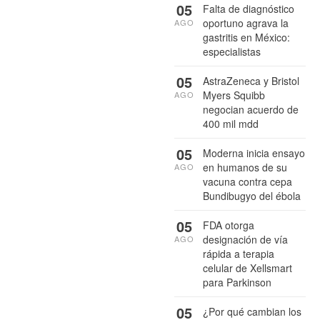
05
Falta de diagnóstico
oportuno agrava la
AGO
gastritis en México:
especialistas
05
AstraZeneca y Bristol
Myers Squibb
AGO
negocian acuerdo de
400 mil mdd
05
Moderna inicia ensayo
en humanos de su
AGO
vacuna contra cepa
Bundibugyo del ébola
05
FDA otorga
designación de vía
AGO
rápida a terapia
celular de Xellsmart
para Parkinson
05
¿Por qué cambian los