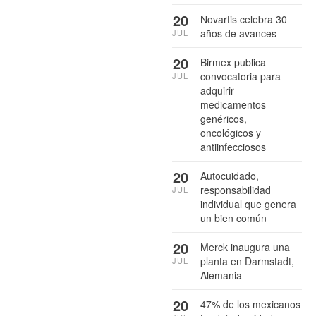
20
Novartis celebra 30
años de avances
JUL
20
Birmex publica
convocatoria para
JUL
adquirir
medicamentos
genéricos,
oncológicos y
antiinfecciosos
20
Autocuidado,
responsabilidad
JUL
individual que genera
un bien común
20
Merck inaugura una
planta en Darmstadt,
JUL
Alemania
20
47% de los mexicanos