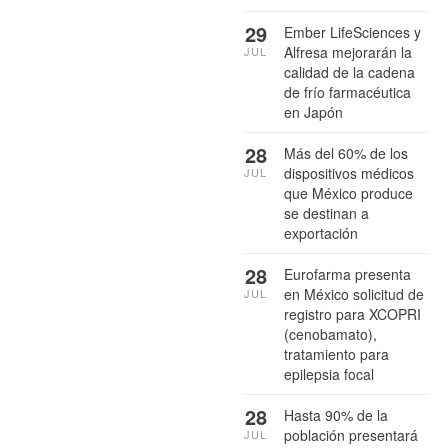
29
Ember LifeSciences y
Alfresa mejorarán la
JUL
calidad de la cadena
de frío farmacéutica
en Japón
28
Más del 60% de los
dispositivos médicos
JUL
que México produce
se destinan a
exportación
28
Eurofarma presenta
en México solicitud de
JUL
registro para XCOPRI
(cenobamato),
tratamiento para
epilepsia focal
28
Hasta 90% de la
población presentará
JUL