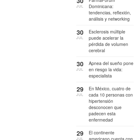
30
FarmaForum
Dominicana:
JUL
tendencias, reflexión,
análisis y networking
30
Esclerosis múltiple
puede acelerar la
JUL
pérdida de volumen
cerebral
30
Apnea del sueño pone
en riesgo la vida:
JUL
especialista
29
En México, cuatro de
cada 10 personas con
JUL
hipertensión
desconocen que
padecen esta
enfermedad
29
El continente
americano cuenta con
JUL