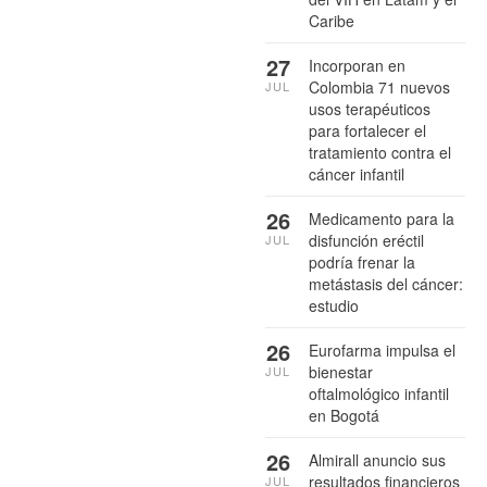
Caribe
27
Incorporan en
Colombia 71 nuevos
JUL
usos terapéuticos
para fortalecer el
tratamiento contra el
cáncer infantil
26
Medicamento para la
disfunción eréctil
JUL
podría frenar la
metástasis del cáncer:
estudio
26
Eurofarma impulsa el
bienestar
JUL
oftalmológico infantil
en Bogotá
26
Almirall anuncio sus
resultados financieros
JUL