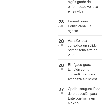
algún grado de
enfermedad venosa
en su vida
28
FarmaForum
Dominicana: 04
JUL
agosto
28
AstraZeneca
consolida un sólido
JUL
primer semestre de
2026
28
El hígado graso
también se ha
JUL
convertido en una
amenaza silenciosa
27
Opella inaugura línea
de producción para
JUL
Enterogermina en
México