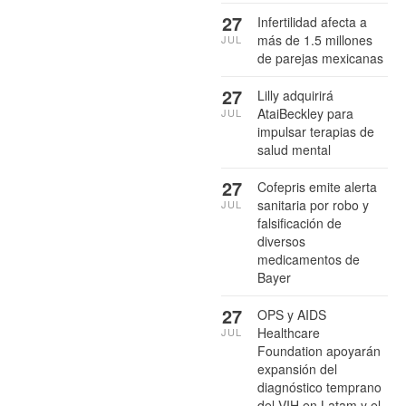
27
Infertilidad afecta a
más de 1.5 millones
JUL
de parejas mexicanas
27
Lilly adquirirá
AtaiBeckley para
JUL
impulsar terapias de
salud mental
27
Cofepris emite alerta
sanitaria por robo y
JUL
falsificación de
diversos
medicamentos de
Bayer
27
OPS y AIDS
Healthcare
JUL
Foundation apoyarán
expansión del
diagnóstico temprano
del VIH en Latam y el