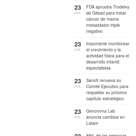
23
FDA aprueba Trodelvy
de Gilead para tratar
JUL
cáncer de mama
metastásico triple
negativo
23
Importante monitorear
el crecimiento y la
JUL
actividad física para el
desarrollo infantil:
especialistas
23
Sanofi renueva su
Comité Ejecutivo para
JUL
respaldar su próximo
capítulo estratégico
23
Genomma Lab
anuncia cambios en
JUL
Latam
23
88% de las personas