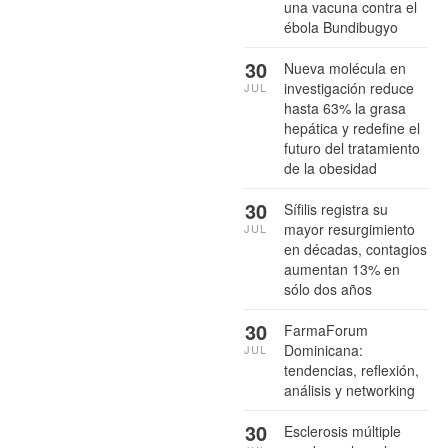
una vacuna contra el
ébola Bundibugyo
30
Nueva molécula en
investigación reduce
JUL
hasta 63% la grasa
hepática y redefine el
futuro del tratamiento
de la obesidad
30
Sífilis registra su
mayor resurgimiento
JUL
en décadas, contagios
aumentan 13% en
sólo dos años
30
FarmaForum
Dominicana:
JUL
tendencias, reflexión,
análisis y networking
30
Esclerosis múltiple