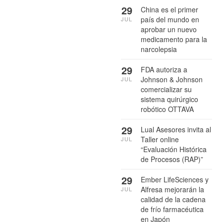
29
China es el primer
país del mundo en
JUL
aprobar un nuevo
medicamento para la
narcolepsia
29
FDA autoriza a
Johnson & Johnson
JUL
comercializar su
sistema quirúrgico
robótico OTTAVA
29
Lual Asesores invita al
Taller online
JUL
“Evaluación Histórica
de Procesos (RAP)”
29
Ember LifeSciences y
Alfresa mejorarán la
JUL
calidad de la cadena
de frío farmacéutica
en Japón