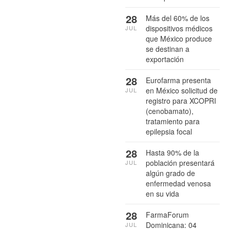
28
Más del 60% de los
dispositivos médicos
JUL
que México produce
se destinan a
exportación
28
Eurofarma presenta
en México solicitud de
JUL
registro para XCOPRI
(cenobamato),
tratamiento para
epilepsia focal
28
Hasta 90% de la
población presentará
JUL
algún grado de
enfermedad venosa
en su vida
28
FarmaForum
Dominicana: 04
JUL