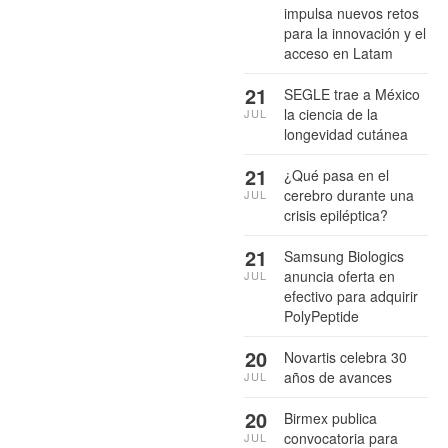
impulsa nuevos retos
para la innovación y el
acceso en Latam
21
SEGLE trae a México
la ciencia de la
JUL
longevidad cutánea
21
¿Qué pasa en el
cerebro durante una
JUL
crisis epiléptica?
21
Samsung Biologics
anuncia oferta en
JUL
efectivo para adquirir
PolyPeptide
20
Novartis celebra 30
años de avances
JUL
20
Birmex publica
convocatoria para
JUL