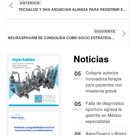
ANTERIOR
TECSALUD Y SHA ANUNCIAN ALIANZA PARA REDEFINIR EL FUTURO DE LA OPTIMIZACIÓN AVANZADA DE LA SALUD
SIGUIENTE
NEURAXPHARM SE CONSOLIDA COMO SOCIO ESTRATÉGICO EN LA ATENCIÓN INTEGRAL DEL SISTEMA NERVIOSO CENTRAL EN MÉXICO
Noticias
05
Cofepris autoriza
innovadora terapia
AGO
para pacientes con
miastenia gravis
05
Falta de diagnóstico
oportuno agrava la
AGO
gastritis en México:
especialistas
05
AstraZeneca y Bristol