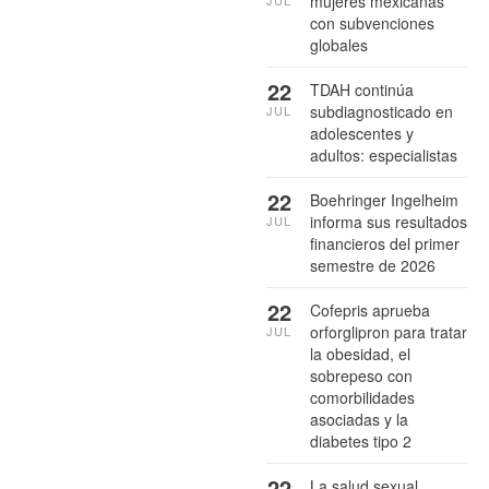
mujeres mexicanas
con subvenciones
globales
22
TDAH continúa
subdiagnosticado en
JUL
adolescentes y
adultos: especialistas
22
Boehringer Ingelheim
informa sus resultados
JUL
financieros del primer
semestre de 2026
22
Cofepris aprueba
orforglipron para tratar
JUL
la obesidad, el
sobrepeso con
comorbilidades
asociadas y la
diabetes tipo 2
22
La salud sexual