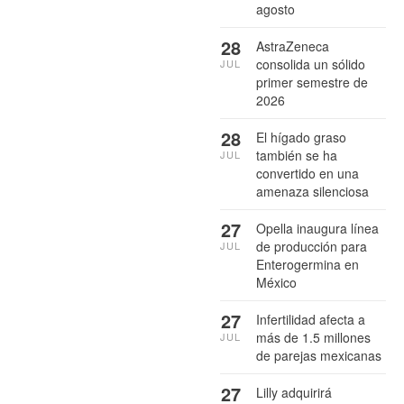
agosto
28
AstraZeneca
consolida un sólido
JUL
primer semestre de
2026
28
El hígado graso
también se ha
JUL
convertido en una
amenaza silenciosa
27
Opella inaugura línea
de producción para
JUL
Enterogermina en
México
27
Infertilidad afecta a
más de 1.5 millones
JUL
de parejas mexicanas
27
Lilly adquirirá