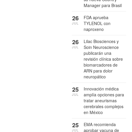
Manager para Brasil
26
FDA aprueba
TYLENOL con
JUL
naproxeno
26
Lilac Biosciences y
Soin Neuroscience
JUL
publicarán una
revisión clínica sobre
biomarcadores de
ARN para dolor
neuropático
25
Innovación médica
amplía opciones para
JUL
tratar aneurismas
cerebrales complejos
en México
25
EMA recomienda
aprobar vacuna de
JUL