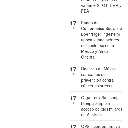
variante XFG1: EMA y
FDA
17
Fondo de
Compromiso Social de
JUL
Boehringer Ingelheim
apoya a innovadores
del sector salud en
México y África
Oriental
17
Realizan en México
campañas de
JUL
prevención contra
cáncer colorrectal
17
Organon y Samsung
Bioepis amplían
JUL
acceso de biosimilares
en Australia
17
OPS incorpora nueva