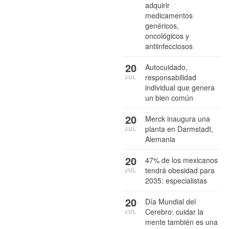
adquirir
medicamentos
genéricos,
oncológicos y
antiinfecciosos
20
Autocuidado,
responsabilidad
JUL
individual que genera
un bien común
20
Merck inaugura una
planta en Darmstadt,
JUL
Alemania
20
47% de los mexicanos
tendrá obesidad para
JUL
2035: especialistas
20
Día Mundial del
Cerebro: cuidar la
JUL
mente también es una