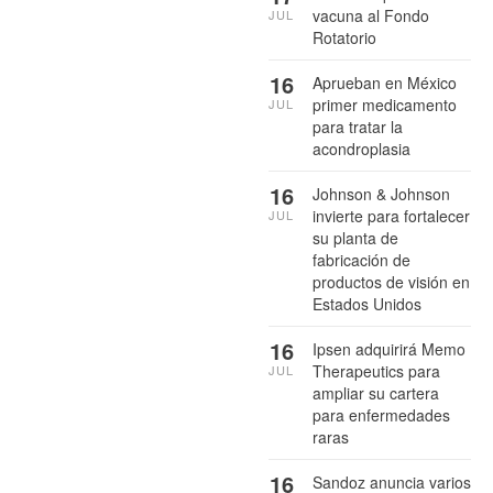
vacuna al Fondo
JUL
Rotatorio
16
Aprueban en México
primer medicamento
JUL
para tratar la
acondroplasia
16
Johnson & Johnson
invierte para fortalecer
JUL
su planta de
fabricación de
productos de visión en
Estados Unidos
16
Ipsen adquirirá Memo
Therapeutics para
JUL
ampliar su cartera
para enfermedades
raras
16
Sandoz anuncia varios