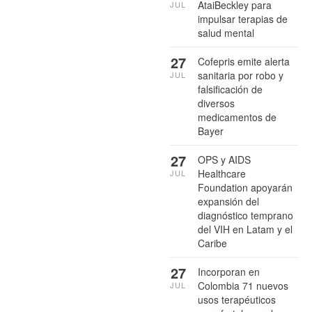
AtaiBeckley para
JUL
impulsar terapias de
salud mental
27
Cofepris emite alerta
sanitaria por robo y
JUL
falsificación de
diversos
medicamentos de
Bayer
27
OPS y AIDS
Healthcare
JUL
Foundation apoyarán
expansión del
diagnóstico temprano
del VIH en Latam y el
Caribe
27
Incorporan en
Colombia 71 nuevos
JUL
usos terapéuticos