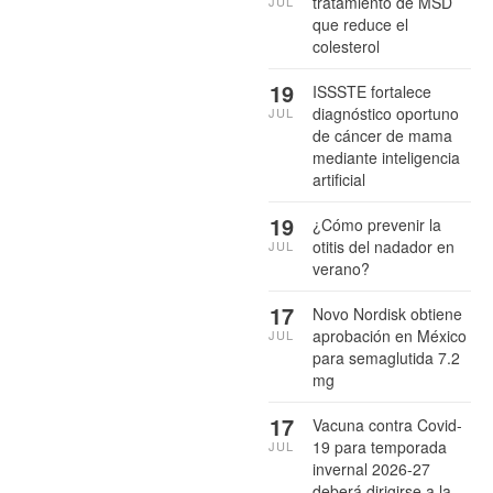
tratamiento de MSD
JUL
que reduce el
colesterol
19
ISSSTE fortalece
diagnóstico oportuno
JUL
de cáncer de mama
mediante inteligencia
artificial
19
¿Cómo prevenir la
otitis del nadador en
JUL
verano?
17
Novo Nordisk obtiene
aprobación en México
JUL
para semaglutida 7.2
mg
17
Vacuna contra Covid-
19 para temporada
JUL
invernal 2026-27
deberá dirigirse a la