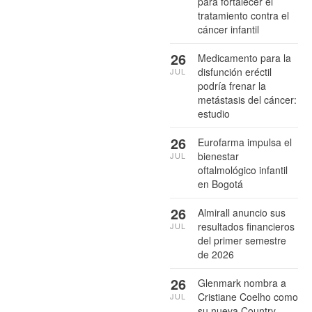
para fortalecer el
tratamiento contra el
cáncer infantil
26
Medicamento para la
disfunción eréctil
JUL
podría frenar la
metástasis del cáncer:
estudio
26
Eurofarma impulsa el
bienestar
JUL
oftalmológico infantil
en Bogotá
26
Almirall anuncio sus
resultados financieros
JUL
del primer semestre
de 2026
26
Glenmark nombra a
Cristiane Coelho como
JUL
su nueva Country