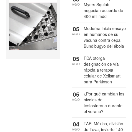
Myers Squibb
AGO
negocian acuerdo de
400 mil mdd
05
Moderna inicia ensayo
en humanos de su
AGO
vacuna contra cepa
Bundibugyo del ébola
05
FDA otorga
designación de vía
AGO
rápida a terapia
celular de Xellsmart
para Parkinson
05
¿Por qué cambian los
niveles de
AGO
testosterona durante
el verano?
04
TAPI México, división
de Teva, invierte 140
AGO