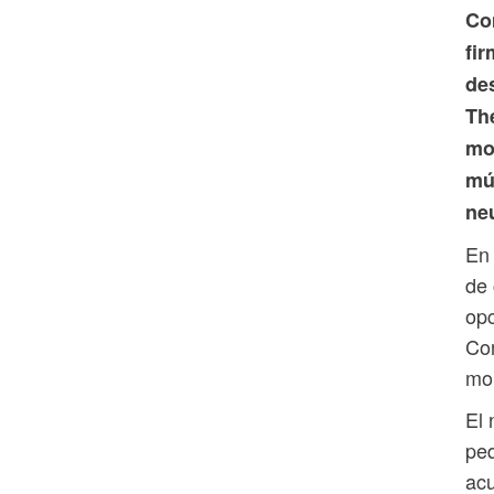
Co
fi
de
Th
mo
mú
ne
En
de 
opc
Co
mol
El 
peq
acu