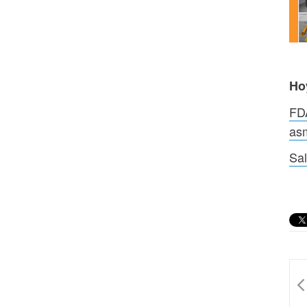
Ho
FDA
as
Sal