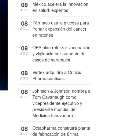
08
México acelera la innovación
en salud: expertos
AGO
08
Fármaco usa la glucosa para
frenar expansión del cáncer
AGO
en ratones
08
OPS pide reforzar vacunación
y vigilancia por aumento de
AGO
casos de sarampión
08
Vertex adquirirá a Crinics
Pharmaceuticals
AGO
08
Johnson & Johnson nombra a
Tom Cavanaugh como
AGO
vicepresidente ejecutivo y
presidente mundial de
Medicina Innovadora
08
Octapharma construirá planta
de fabricación de última
AGO