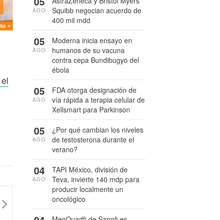
05
AstraZeneca y Bristol Myers
Squibb negocian acuerdo de
AGO
400 mil mdd
05
Moderna inicia ensayo en
humanos de su vacuna
AGO
contra cepa Bundibugyo del
ébola
 el
05
FDA otorga designación de
vía rápida a terapia celular de
AGO
Xellsmart para Parkinson
05
¿Por qué cambian los niveles
de testosterona durante el
AGO
verano?
04
TAPI México, división de
Teva, invierte 140 mdp para
AGO
producir localmente un
oncológico
04
MenQuadfi de Sanofi es