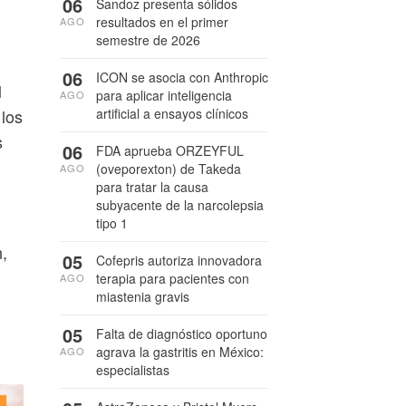
06
Sandoz presenta sólidos
resultados en el primer
AGO
semestre de 2026
06
ICON se asocia con Anthropic
l
para aplicar inteligencia
AGO
artificial a ensayos clínicos
 los
s
06
FDA aprueba ORZEYFUL
(oveporexton) de Takeda
AGO
para tratar la causa
subyacente de la narcolepsia
tipo 1
,
05
Cofepris autoriza innovadora
terapia para pacientes con
AGO
miastenia gravis
05
Falta de diagnóstico oportuno
agrava la gastritis en México:
AGO
especialistas