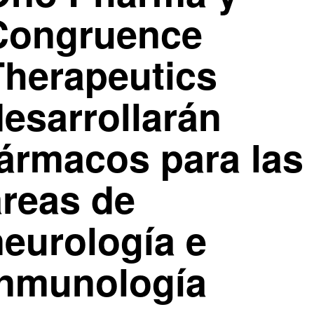
Congruence
Therapeutics
desarrollarán
fármacos para las
áreas de
neurología e
inmunología