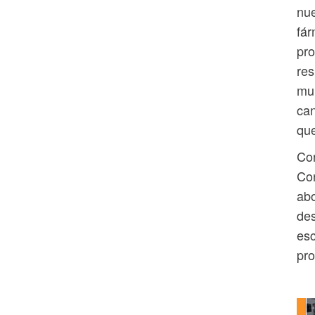
nue
fár
pro
res
mun
ca
qu
Con
Con
abo
des
esc
pro