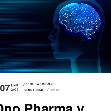
07
por
REDACCIÓN C
MAR
2026
en
Visto: 810
NOTICIAS
Ono Pharma y