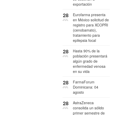
exportación
28
Eurofarma presenta
en México solicitud de
JUL
registro para XCOPRI
(cenobamato),
tratamiento para
epilepsia focal
28
Hasta 90% de la
población presentará
JUL
algún grado de
enfermedad venosa
en su vida
28
FarmaForum
Dominicana: 04
JUL
agosto
28
AstraZeneca
consolida un sólido
JUL
primer semestre de