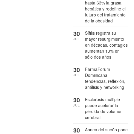
hasta 63% la grasa
hepática y redefine el
futuro del tratamiento
de la obesidad
30
Sífilis registra su
mayor resurgimiento
JUL
en décadas, contagios
aumentan 13% en
sólo dos años
30
FarmaForum
Dominicana:
JUL
tendencias, reflexión,
análisis y networking
30
Esclerosis múltiple
puede acelerar la
JUL
pérdida de volumen
cerebral
30
Apnea del sueño pone