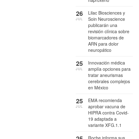
naproxeno
26
Lilac Biosciences y
Soin Neuroscience
JUL
publicarán una
revisión clínica sobre
biomarcadores de
ARN para dolor
neuropático
25
Innovación médica
amplía opciones para
JUL
tratar aneurismas
cerebrales complejos
en México
25
EMA recomienda
aprobar vacuna de
JUL
HIPRA contra Covid-
19 adaptada a
variante XFG.1.1
25
Roche informa sus