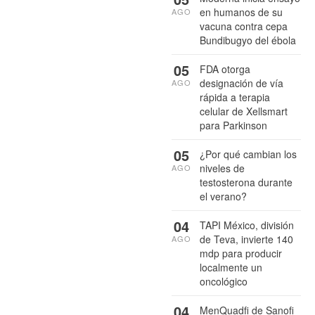
en humanos de su
AGO
vacuna contra cepa
Bundibugyo del ébola
05
FDA otorga
designación de vía
AGO
rápida a terapia
celular de Xellsmart
para Parkinson
05
¿Por qué cambian los
niveles de
AGO
testosterona durante
el verano?
04
TAPI México, división
de Teva, invierte 140
AGO
mdp para producir
localmente un
oncológico
04
MenQuadfi de Sanofi