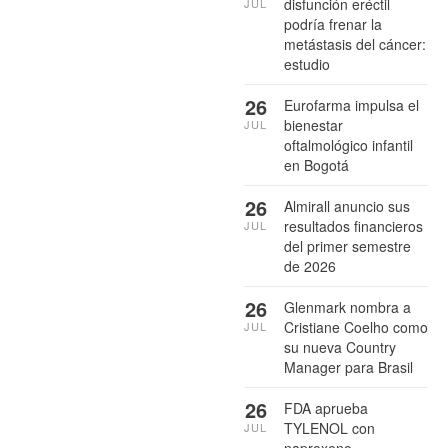
disfunción eréctil
JUL
podría frenar la
metástasis del cáncer:
estudio
26
Eurofarma impulsa el
bienestar
JUL
oftalmológico infantil
en Bogotá
26
Almirall anuncio sus
resultados financieros
JUL
del primer semestre
de 2026
26
Glenmark nombra a
Cristiane Coelho como
JUL
su nueva Country
Manager para Brasil
26
FDA aprueba
TYLENOL con
JUL