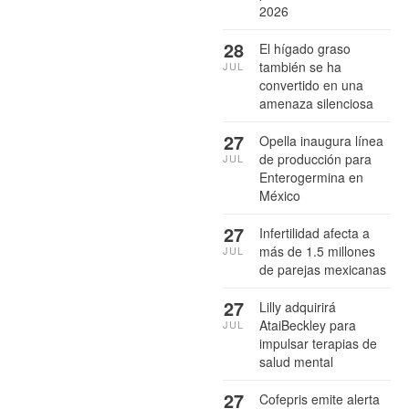
2026
28
El hígado graso
también se ha
JUL
convertido en una
amenaza silenciosa
27
Opella inaugura línea
de producción para
JUL
Enterogermina en
México
27
Infertilidad afecta a
más de 1.5 millones
JUL
de parejas mexicanas
27
Lilly adquirirá
AtaiBeckley para
JUL
impulsar terapias de
salud mental
27
Cofepris emite alerta