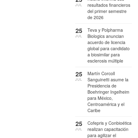
resultados financieros
JUL
del primer semestre
de 2026
25
Teva y Polpharma
Biologics anuncian
JUL
acuerdo de licencia
global para candidato
a biosimilar para
esclerosis múltiple
25
Martín Corcoll
Sanguinetti asume la
JUL
Presidencia de
Boehringer Ingelheim
para México,
Centroamérica y el
Caribe
25
Cofepris y Conbioética
realizan capacitación
JUL
para agilizar el