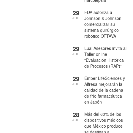
narcolepsia
29
FDA autoriza a
Johnson & Johnson
JUL
comercializar su
sistema quirúrgico
robótico OTTAVA
29
Lual Asesores invita al
Taller online
JUL
“Evaluación Histórica
de Procesos (RAP)”
29
Ember LifeSciences y
Alfresa mejorarán la
JUL
calidad de la cadena
de frío farmacéutica
en Japón
28
Más del 60% de los
dispositivos médicos
JUL
que México produce
se destinan a