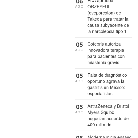
06
FDA aprueba
ORZEYFUL
AGO
(oveporexton) de
Takeda para tratar la
causa subyacente de
la narcolepsia tipo 1
05
Cofepris autoriza
innovadora terapia
AGO
para pacientes con
miastenia gravis
05
Falta de diagnóstico
oportuno agrava la
AGO
gastritis en México:
especialistas
05
AstraZeneca y Bristol
Myers Squibb
AGO
negocian acuerdo de
400 mil mdd
05
Moderna inicia ensayo