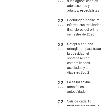
subdiagnosticado en
JUL
adolescentes y
adultos: especialistas
22
Boehringer Ingelheim
informa sus resultados
JUL
financieros del primer
semestre de 2026
22
Cofepris aprueba
orforglipron para tratar
JUL
la obesidad, el
sobrepeso con
comorbilidades
asociadas y la
diabetes tipo 2
22
La salud sexual
también es
JUL
autocuidado
22
Seis de cada 10
médicos creen que la
JUL