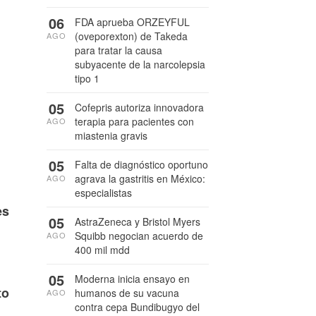
06
FDA aprueba ORZEYFUL
(oveporexton) de Takeda
AGO
para tratar la causa
subyacente de la narcolepsia
tipo 1
05
Cofepris autoriza innovadora
terapia para pacientes con
AGO
miastenia gravis
05
Falta de diagnóstico oportuno
agrava la gastritis en México:
AGO
especialistas
es
05
AstraZeneca y Bristol Myers
Squibb negocian acuerdo de
AGO
400 mil mdd
05
Moderna inicia ensayo en
to
humanos de su vacuna
AGO
contra cepa Bundibugyo del