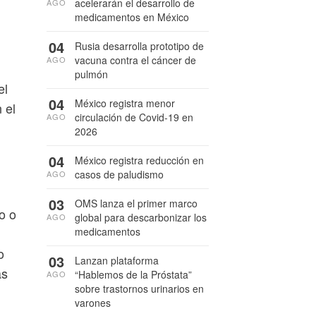
acelerarán el desarrollo de
AGO
medicamentos en México
04
Rusia desarrolla prototipo de
vacuna contra el cáncer de
AGO
pulmón
el
04
México registra menor
 el
circulación de Covid-19 en
AGO
2026
04
México registra reducción en
casos de paludismo
AGO
03
OMS lanza el primer marco
o o
global para descarbonizar los
AGO
medicamentos
o
03
Lanzan plataforma
ás
“Hablemos de la Próstata”
AGO
sobre trastornos urinarios en
varones