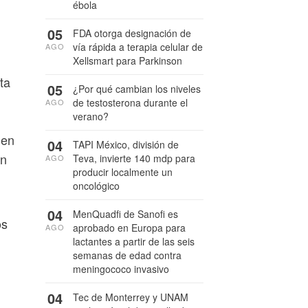
ébola
05
FDA otorga designación de
vía rápida a terapia celular de
AGO
Xellsmart para Parkinson
ta
05
¿Por qué cambian los niveles
de testosterona durante el
AGO
verano?
 en
04
TAPI México, división de
un
Teva, invierte 140 mdp para
AGO
producir localmente un
oncológico
04
MenQuadfi de Sanofi es
os
aprobado en Europa para
AGO
lactantes a partir de las seis
semanas de edad contra
meningococo invasivo
04
Tec de Monterrey y UNAM