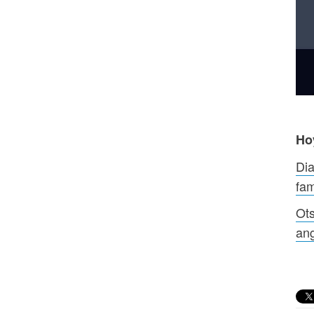
Ho
Dia
fam
Ots
ang