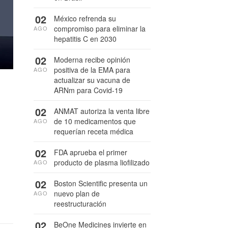
02
México refrenda su
compromiso para eliminar la
AGO
hepatitis C en 2030
02
Moderna recibe opinión
positiva de la EMA para
AGO
actualizar su vacuna de
ARNm para Covid-19
02
ANMAT autoriza la venta libre
de 10 medicamentos que
AGO
requerían receta médica
02
FDA aprueba el primer
producto de plasma liofilizado
AGO
02
Boston Scientific presenta un
nuevo plan de
AGO
reestructuración
02
BeOne Medicines invierte en