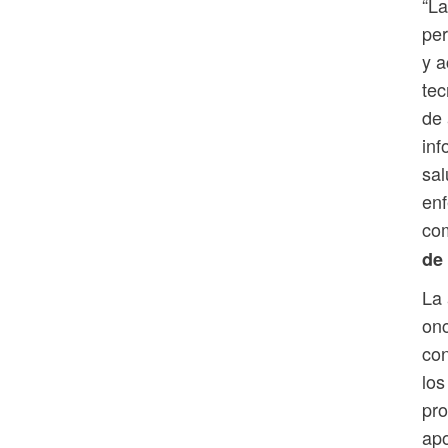
“La
per
y a
tec
de 
inf
sal
enf
co
de
La 
onc
con
los
pro
apo