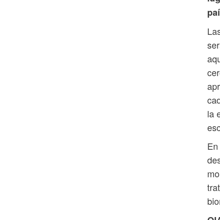
paí
Las
ser
aqu
cer
ap
ca
la 
esc
En 
des
mol
tra
bio