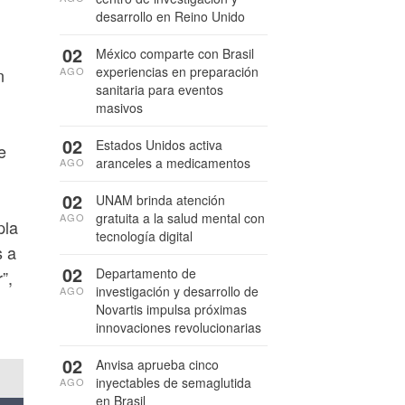
desarrollo en Reino Unido
02
México comparte con Brasil
experiencias en preparación
AGO
n
sanitaria para eventos
masivos
02
Estados Unidos activa
e
aranceles a medicamentos
AGO
02
UNAM brinda atención
gratuita a la salud mental con
AGO
pla
tecnología digital
s a
02
Departamento de
”,
investigación y desarrollo de
AGO
Novartis impulsa próximas
innovaciones revolucionarias
02
Anvisa aprueba cinco
inyectables de semaglutida
AGO
en Brasil