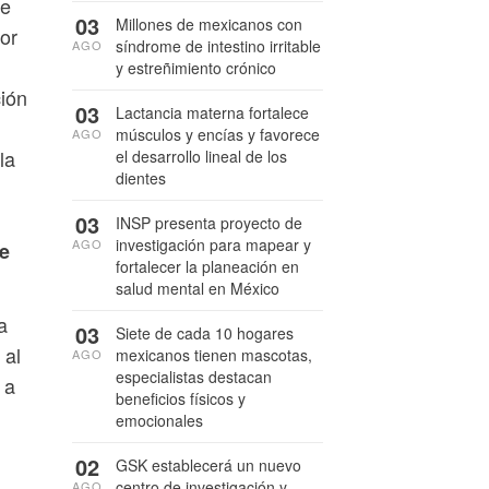
ue
03
Millones de mexicanos con
or
síndrome de intestino irritable
AGO
y estreñimiento crónico
ción
03
Lactancia materna fortalece
músculos y encías y favorece
AGO
la
el desarrollo lineal de los
dientes
03
INSP presenta proyecto de
investigación para mapear y
AGO
ce
fortalecer la planeación en
salud mental en México
a
03
Siete de cada 10 hogares
 al
mexicanos tienen mascotas,
AGO
especialistas destacan
 a
beneficios físicos y
emocionales
02
GSK establecerá un nuevo
centro de investigación y
AGO