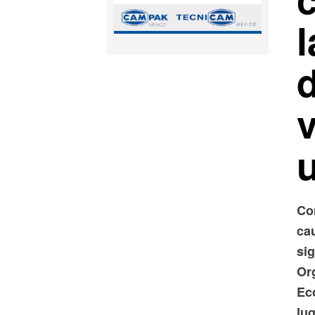
Co
ca
sig
Or
Ec
lug