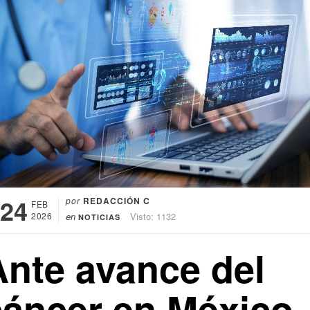
24
por
REDACCIÓN C
FEB
2026
en
Visto: 1132
NOTICIAS
Ante avance del
cáncer en México,