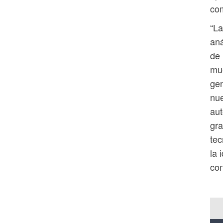
com
“La
aná
de 
mue
gen
nu
aut
gra
tec
la 
co