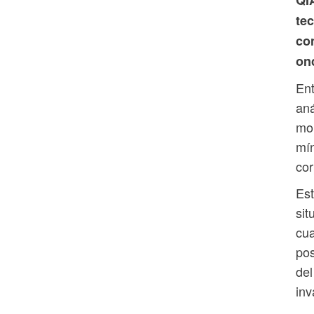
QI
te
con
onc
Ent
aná
mon
mín
cor
Est
sit
cua
pos
del
inv