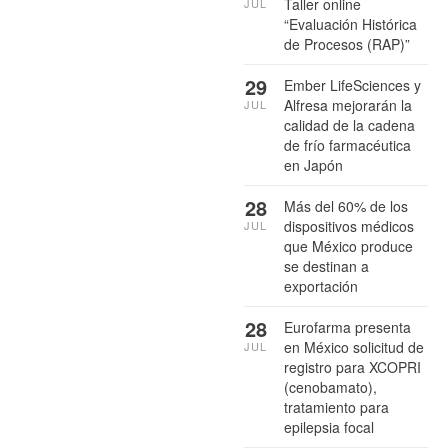
Taller online
JUL
“Evaluación Histórica
de Procesos (RAP)”
29
Ember LifeSciences y
Alfresa mejorarán la
JUL
calidad de la cadena
de frío farmacéutica
en Japón
28
Más del 60% de los
dispositivos médicos
JUL
que México produce
se destinan a
exportación
28
Eurofarma presenta
en México solicitud de
JUL
registro para XCOPRI
(cenobamato),
tratamiento para
epilepsia focal