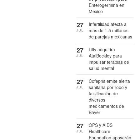
Enterogermina en
México
27
Infertilidad afecta a
más de 1.5 millones
JUL
de parejas mexicanas
27
Lilly adquirirá
AtaiBeckley para
JUL
impulsar terapias de
salud mental
27
Cofepris emite alerta
sanitaria por robo y
JUL
falsificación de
diversos
medicamentos de
Bayer
27
OPS y AIDS
Healthcare
JUL
Foundation apoyarán