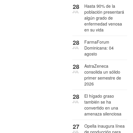
28
Hasta 90% de la
población presentará
JUL
algún grado de
enfermedad venosa
en su vida
28
FarmaForum
Dominicana: 04
JUL
agosto
28
AstraZeneca
consolida un sólido
JUL
primer semestre de
2026
28
El hígado graso
también se ha
JUL
convertido en una
amenaza silenciosa
27
Opella inaugura línea
de producción para
JUL