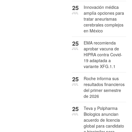
25
Innovación médica
amplía opciones para
JUL
tratar aneurismas
cerebrales complejos
en México
25
EMA recomienda
aprobar vacuna de
JUL
HIPRA contra Covid-
19 adaptada a
variante XFG.1.1
25
Roche informa sus
resultados financieros
JUL
del primer semestre
de 2026
25
Teva y Polpharma
Biologics anuncian
JUL
acuerdo de licencia
global para candidato
a biosimilar para