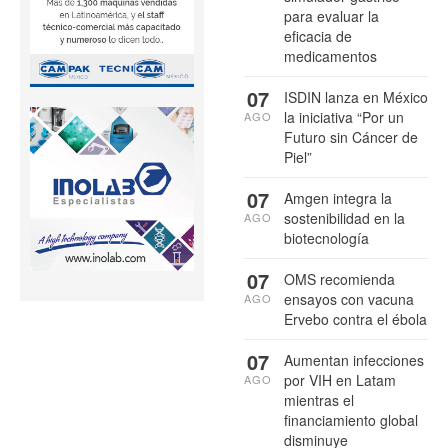
para evaluar la
eficacia de
medicamentos
07
ISDIN lanza en México
la iniciativa “Por un
AGO
Futuro sin Cáncer de
Piel”
07
Amgen integra la
sostenibilidad en la
AGO
biotecnología
07
OMS recomienda
ensayos con vacuna
AGO
Ervebo contra el ébola
07
Aumentan infecciones
por VIH en Latam
AGO
mientras el
financiamiento global
disminuye