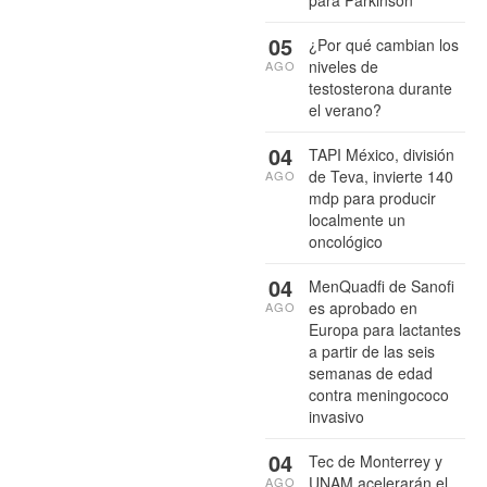
para Parkinson
05
¿Por qué cambian los
niveles de
AGO
testosterona durante
el verano?
04
TAPI México, división
de Teva, invierte 140
AGO
mdp para producir
localmente un
oncológico
04
MenQuadfi de Sanofi
es aprobado en
AGO
Europa para lactantes
a partir de las seis
semanas de edad
contra meningococo
invasivo
04
Tec de Monterrey y
UNAM acelerarán el
AGO