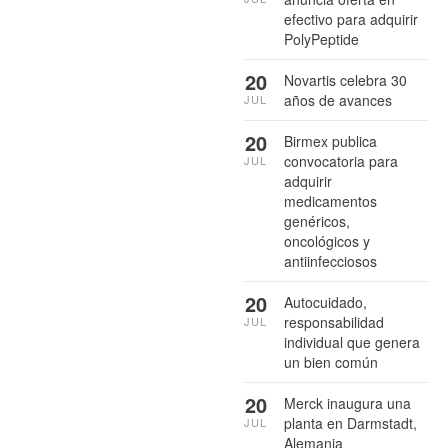
efectivo para adquirir
PolyPeptide
20
Novartis celebra 30
años de avances
JUL
20
Birmex publica
convocatoria para
JUL
adquirir
medicamentos
genéricos,
oncológicos y
antiinfecciosos
20
Autocuidado,
responsabilidad
JUL
individual que genera
un bien común
20
Merck inaugura una
planta en Darmstadt,
JUL
Alemania