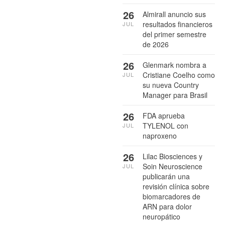
26
Almirall anuncio sus
resultados financieros
JUL
del primer semestre
de 2026
26
Glenmark nombra a
Cristiane Coelho como
JUL
su nueva Country
Manager para Brasil
26
FDA aprueba
TYLENOL con
JUL
naproxeno
26
Lilac Biosciences y
Soin Neuroscience
JUL
publicarán una
revisión clínica sobre
biomarcadores de
ARN para dolor
neuropático