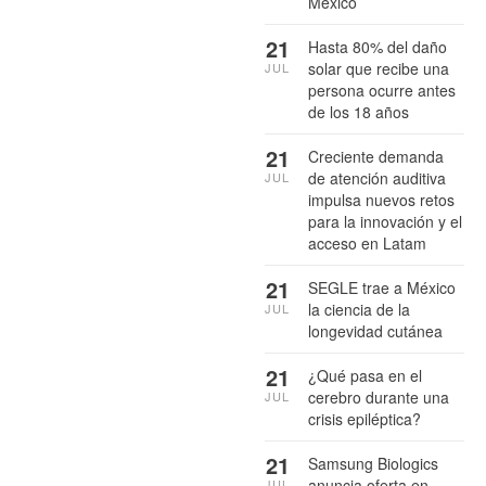
México
21
Hasta 80% del daño
solar que recibe una
JUL
persona ocurre antes
de los 18 años
21
Creciente demanda
de atención auditiva
JUL
impulsa nuevos retos
para la innovación y el
acceso en Latam
21
SEGLE trae a México
la ciencia de la
JUL
longevidad cutánea
21
¿Qué pasa en el
cerebro durante una
JUL
crisis epiléptica?
21
Samsung Biologics
anuncia oferta en
JUL