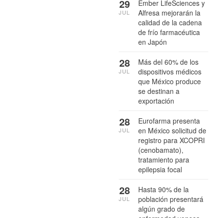
29
Ember LifeSciences y
Alfresa mejorarán la
JUL
calidad de la cadena
de frío farmacéutica
en Japón
28
Más del 60% de los
dispositivos médicos
JUL
que México produce
se destinan a
exportación
28
Eurofarma presenta
en México solicitud de
JUL
registro para XCOPRI
(cenobamato),
tratamiento para
epilepsia focal
28
Hasta 90% de la
población presentará
JUL
algún grado de