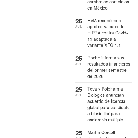
cerebrales complejos
en México
25
EMA recomienda
aprobar vacuna de
JUL
HIPRA contra Covid-
19 adaptada a
variante XFG.1.1
25
Roche informa sus
resultados financieros
JUL
del primer semestre
de 2026
25
Teva y Polpharma
Biologics anuncian
JUL
acuerdo de licencia
global para candidato
a biosimilar para
esclerosis múltiple
25
Martín Corcoll
JUL