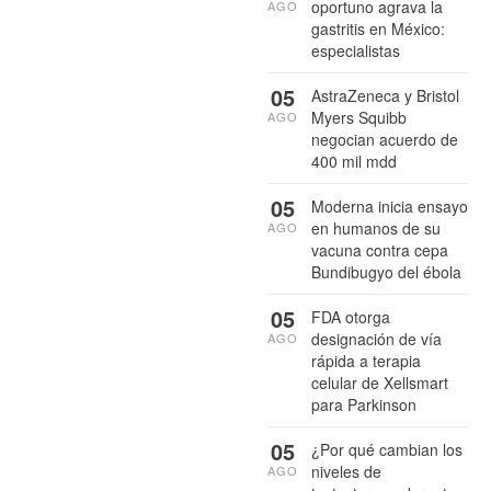
oportuno agrava la
AGO
gastritis en México:
especialistas
05
AstraZeneca y Bristol
Myers Squibb
AGO
negocian acuerdo de
400 mil mdd
05
Moderna inicia ensayo
en humanos de su
AGO
vacuna contra cepa
Bundibugyo del ébola
05
FDA otorga
designación de vía
AGO
rápida a terapia
celular de Xellsmart
para Parkinson
05
¿Por qué cambian los
niveles de
AGO