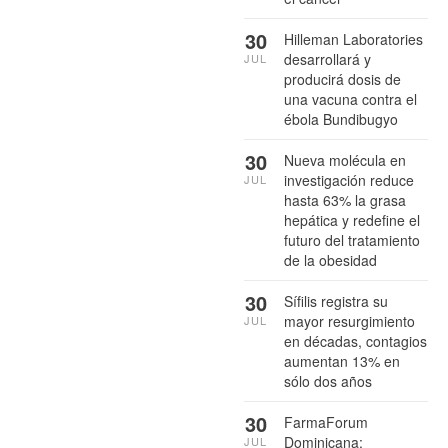
30
Hilleman Laboratories
desarrollará y
JUL
producirá dosis de
una vacuna contra el
ébola Bundibugyo
30
Nueva molécula en
investigación reduce
JUL
hasta 63% la grasa
hepática y redefine el
futuro del tratamiento
de la obesidad
30
Sífilis registra su
mayor resurgimiento
JUL
en décadas, contagios
aumentan 13% en
sólo dos años
30
FarmaForum
Dominicana:
JUL