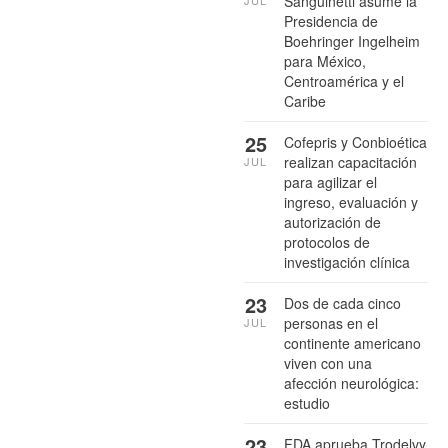
Sanguinetti asume la
Presidencia de
Boehringer Ingelheim
para México,
Centroamérica y el
Caribe
25
Cofepris y Conbioética
realizan capacitación
JUL
para agilizar el
ingreso, evaluación y
autorización de
protocolos de
investigación clínica
23
Dos de cada cinco
personas en el
JUL
continente americano
viven con una
afección neurológica:
estudio
23
FDA aprueba Trodelvy