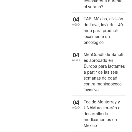
testosterona durante
el verano?
04
TAPI México, división
de Teva, invierte 140
AGO
mdp para producir
localmente un
oncológico
04
MenQuadfi de Sanofi
es aprobado en
AGO
Europa para lactantes
a partir de las seis
semanas de edad
contra meningococo
invasivo
04
Tec de Monterrey y
UNAM acelerarán el
AGO
desarrollo de
medicamentos en
México