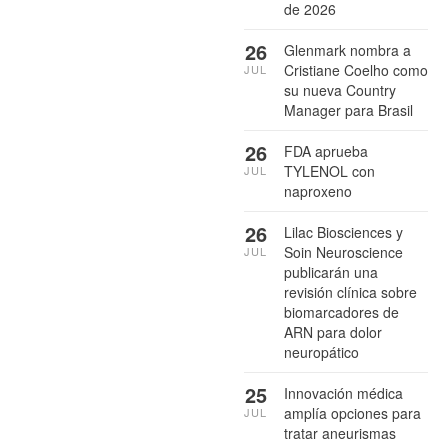
de 2026
26
Glenmark nombra a
Cristiane Coelho como
JUL
su nueva Country
Manager para Brasil
26
FDA aprueba
TYLENOL con
JUL
naproxeno
26
Lilac Biosciences y
Soin Neuroscience
JUL
publicarán una
revisión clínica sobre
biomarcadores de
ARN para dolor
neuropático
25
Innovación médica
amplía opciones para
JUL
tratar aneurismas