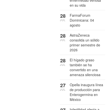
enfermedad venosa
en su vida
28
FarmaForum
Dominicana: 04
JUL
agosto
28
AstraZeneca
consolida un sólido
JUL
primer semestre de
2026
28
El hígado graso
también se ha
JUL
convertido en una
amenaza silenciosa
27
Opella inaugura línea
de producción para
JUL
Enterogermina en
México
27
Infertilidad afecta a