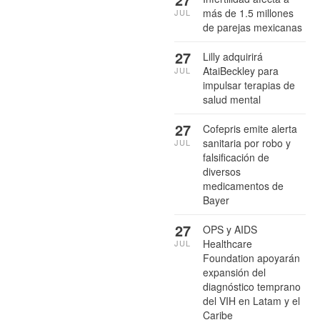
más de 1.5 millones
JUL
de parejas mexicanas
27
Lilly adquirirá
AtaiBeckley para
JUL
impulsar terapias de
salud mental
27
Cofepris emite alerta
sanitaria por robo y
JUL
falsificación de
diversos
medicamentos de
Bayer
27
OPS y AIDS
Healthcare
JUL
Foundation apoyarán
expansión del
diagnóstico temprano
del VIH en Latam y el
Caribe