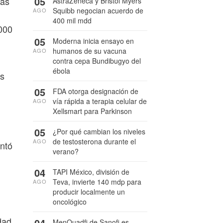
05
cas
AstraZeneca y Bristol Myers
Squibb negocian acuerdo de
AGO
400 mil mdd
,000
05
Moderna inicia ensayo en
humanos de su vacuna
AGO
contra cepa Bundibugyo del
ébola
es
05
FDA otorga designación de
vía rápida a terapia celular de
AGO
Xellsmart para Parkinson
05
¿Por qué cambian los niveles
de testosterona durante el
AGO
ntó
verano?
04
TAPI México, división de
Teva, invierte 140 mdp para
AGO
producir localmente un
oncológico
dad
04
MenQuadfi de Sanofi es