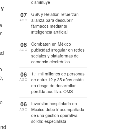
disminuye
 y
07
GSK y Relation refuerzan
alianza para descubrir
AGO
a
fármacos mediante
inteligencia artificial
un
06
Combaten en México
publicidad irregular en redes
AGO
ad
sociales y plataformas de
comercio electrónico
o
06
1.1 mil millones de personas
e,
de entre 12 y 35 años están
AGO
en riesgo de desarrollar
pérdida auditiva: OMS
mo
06
Inversión hospitalaria en
México debe ir acompañada
AGO
de una gestión operativa
sólida: especialista
and