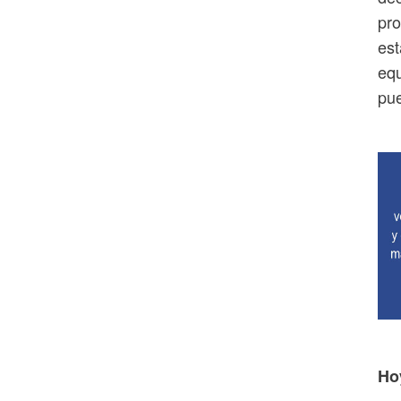
pro
est
equ
pu
Ho