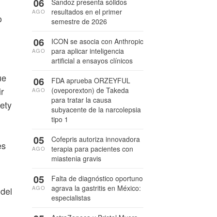
06
Sandoz presenta sólidos
resultados en el primer
AGO
o
semestre de 2026
06
ICON se asocia con Anthropic
para aplicar inteligencia
AGO
artificial a ensayos clínicos
ue
06
FDA aprueba ORZEYFUL
ir
(oveporexton) de Takeda
AGO
para tratar la causa
ety
subyacente de la narcolepsia
tipo 1
05
Cofepris autoriza innovadora
es
terapia para pacientes con
AGO
miastenia gravis
05
Falta de diagnóstico oportuno
agrava la gastritis en México:
AGO
del
especialistas