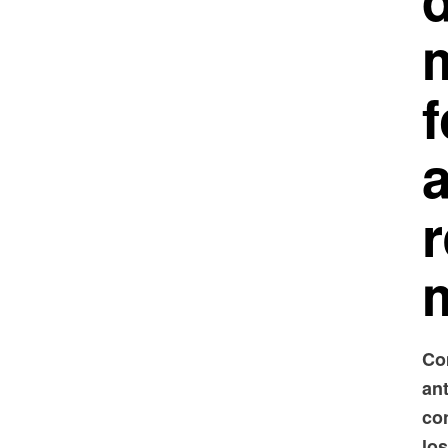
f
r
Co
ant
co
lo