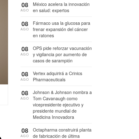
08
México acelera la innovación
en salud: expertos
AGO
08
Fármaco usa la glucosa para
frenar expansión del cáncer
AGO
en ratones
08
OPS pide reforzar vacunación
y vigilancia por aumento de
AGO
casos de sarampión
08
Vertex adquirirá a Crinics
Pharmaceuticals
AGO
08
Johnson & Johnson nombra a
Tom Cavanaugh como
AGO
vicepresidente ejecutivo y
presidente mundial de
Medicina Innovadora
08
Octapharma construirá planta
s
de fabricación de última
AGO