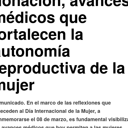
médicos que
ortalecen la
autonomía
eproductiva de la
mujer
municado. En el marco de las reflexiones que
eceden al Día Internacional de la Mujer, a
nmemorarse el 08 de marzo, es fundamental visibiliz
s avances médicos que hoy permiten a las mujeres