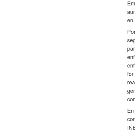
Emb
aum
en 
Por
seg
par
enf
enf
for
rea
gen
com
En 
cor
INE