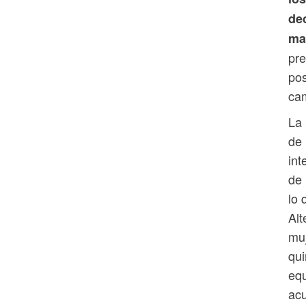
dec
ma
pre
pos
cam
La 
de 
int
de 
lo 
Alt
mu
qui
equ
ac