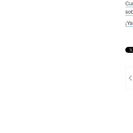
Cur
sob
¡Ya