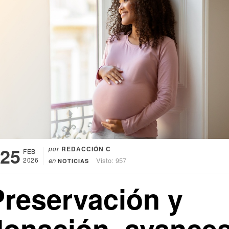
25
por
REDACCIÓN C
FEB
2026
en
Visto: 957
NOTICIAS
Preservación y
donación, avance