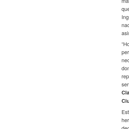
mat
que
Ing
nac
asi
“Ho
per
nec
don
rep
se
Cla
Ci
Est
her
dec