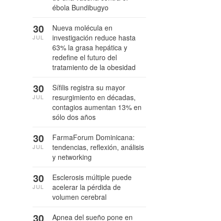
ébola Bundibugyo
30
Nueva molécula en
investigación reduce hasta
JUL
63% la grasa hepática y
redefine el futuro del
tratamiento de la obesidad
30
Sífilis registra su mayor
resurgimiento en décadas,
JUL
contagios aumentan 13% en
sólo dos años
30
FarmaForum Dominicana:
tendencias, reflexión, análisis
JUL
y networking
30
Esclerosis múltiple puede
acelerar la pérdida de
JUL
volumen cerebral
30
Apnea del sueño pone en