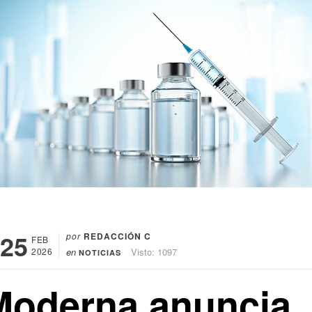
25
por
REDACCIÓN C
FEB
2026
en
Visto: 1097
NOTICIAS
Moderna anuncia