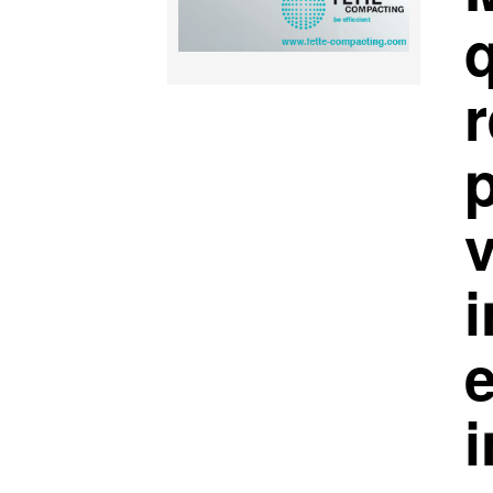
q
r
i