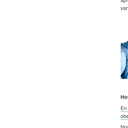
var
Ho
En 
obe
Nov