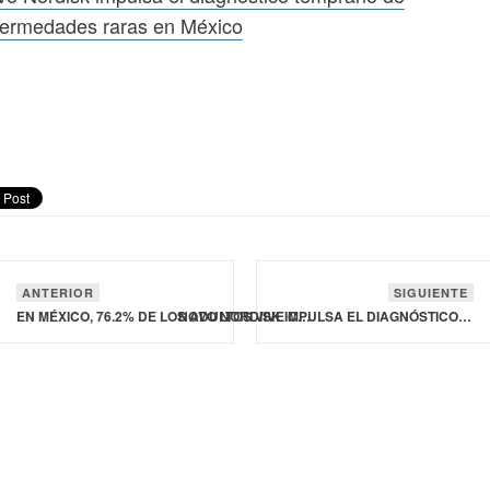
fermedades raras en México
ANTERIOR
SIGUIENTE
EN MÉXICO, 76.2% DE LOS ADULTOS VIVE CON SOBREPESO U OBESIDAD, UNA DE LAS PREVALENCIAS MÁS ALTAS DEL MUNDO
NOVO NORDISK IMPULSA EL DIAGNÓSTICO TEMPRANO DE ENFERMEDADES RARAS EN MÉXICO