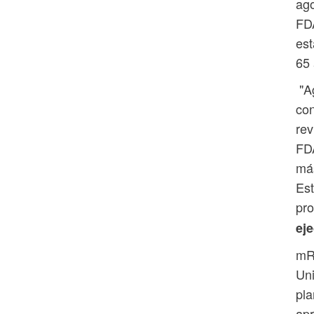
ago
FDA
est
65 
"Ag
con
rev
FDA
más
Es
pro
ej
mR
Uni
pla
apr