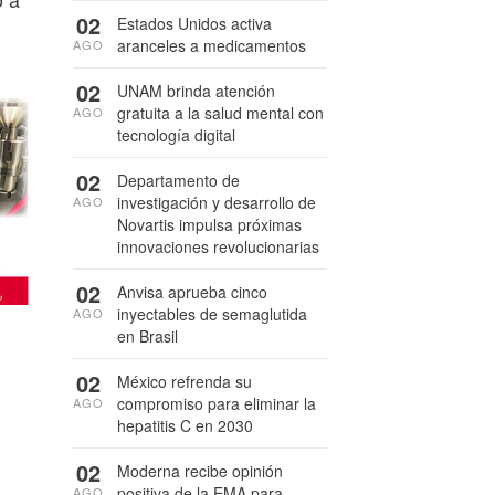
02
Estados Unidos activa
aranceles a medicamentos
AGO
02
UNAM brinda atención
gratuita a la salud mental con
AGO
tecnología digital
02
Departamento de
investigación y desarrollo de
AGO
Novartis impulsa próximas
innovaciones revolucionarias
02
Anvisa aprueba cinco
inyectables de semaglutida
AGO
en Brasil
02
México refrenda su
compromiso para eliminar la
AGO
hepatitis C en 2030
02
Moderna recibe opinión
positiva de la EMA para
AGO