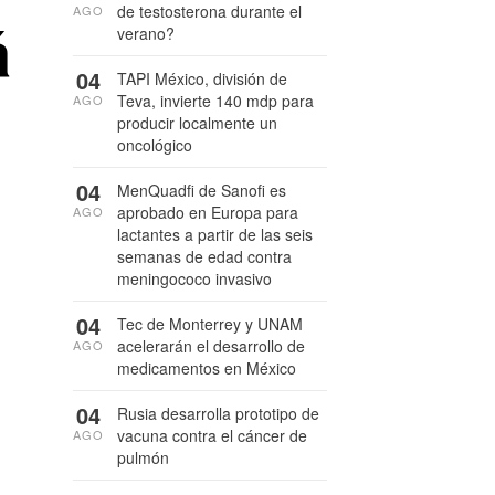
de testosterona durante el
AGO
á
verano?
04
TAPI México, división de
Teva, invierte 140 mdp para
AGO
producir localmente un
oncológico
04
MenQuadfi de Sanofi es
aprobado en Europa para
AGO
lactantes a partir de las seis
semanas de edad contra
meningococo invasivo
04
Tec de Monterrey y UNAM
acelerarán el desarrollo de
AGO
medicamentos en México
04
Rusia desarrolla prototipo de
vacuna contra el cáncer de
AGO
pulmón