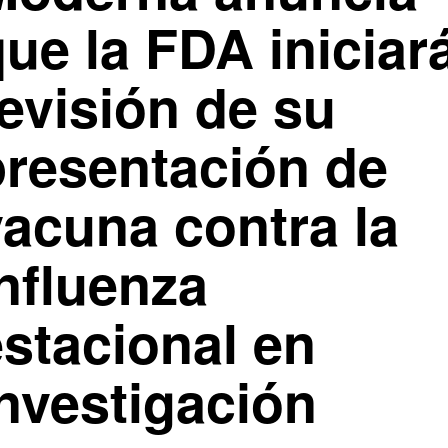
ue la FDA iniciar
evisión de su
presentación de
vacuna contra la
nfluenza
estacional en
investigación