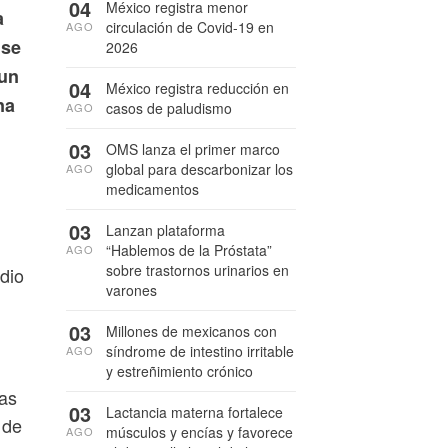
04
México registra menor
a
circulación de Covid-19 en
AGO
 se
2026
 un
04
México registra reducción en
na
casos de paludismo
AGO
03
OMS lanza el primer marco
global para descarbonizar los
AGO
medicamentos
03
Lanzan plataforma
“Hablemos de la Próstata”
AGO
sobre trastornos urinarios en
udio
varones
03
Millones de mexicanos con
síndrome de intestino irritable
AGO
y estreñimiento crónico
fas
03
Lactancia materna fortalece
 de
músculos y encías y favorece
AGO