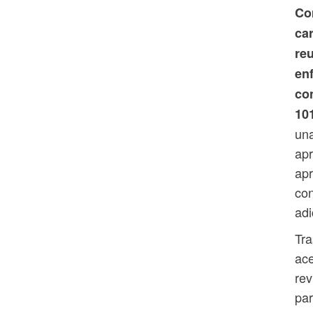
Co
ca
re
en
con
10
una
apr
apr
con
adi
Tra
ace
rev
pa