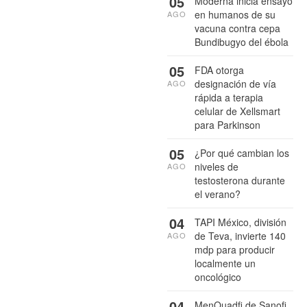
05
Moderna inicia ensayo
en humanos de su
AGO
vacuna contra cepa
Bundibugyo del ébola
05
FDA otorga
designación de vía
AGO
rápida a terapia
celular de Xellsmart
para Parkinson
05
¿Por qué cambian los
niveles de
AGO
testosterona durante
el verano?
04
TAPI México, división
de Teva, invierte 140
AGO
mdp para producir
localmente un
oncológico
04
MenQuadfi de Sanofi