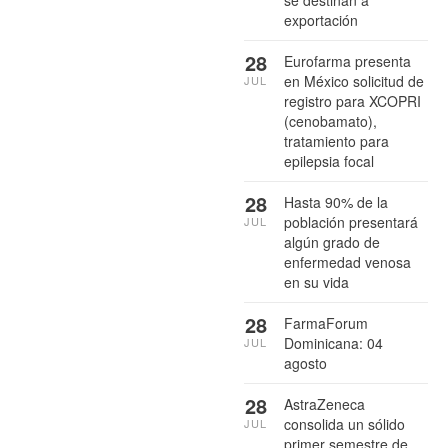
se destinan a
exportación
28
Eurofarma presenta
en México solicitud de
JUL
registro para XCOPRI
(cenobamato),
tratamiento para
epilepsia focal
28
Hasta 90% de la
población presentará
JUL
algún grado de
enfermedad venosa
en su vida
28
FarmaForum
Dominicana: 04
JUL
agosto
28
AstraZeneca
consolida un sólido
JUL
primer semestre de