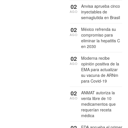
02
Anvisa aprueba cinco
inyectables de
AGO
semaglutida en Brasil
02
México refrenda su
compromiso para
AGO
eliminar la hepatitis C
en 2030
02
Moderna recibe
opinión positiva de la
AGO
EMA para actualizar
su vacuna de ARNm
para Covid-19
02
ANMAT autoriza la
venta libre de 10
AGO
medicamentos que
requerían receta
médica
02
FDA aprueba el primer