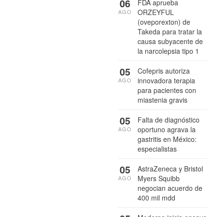
06
FDA aprueba
ORZEYFUL
AGO
(oveporexton) de
Takeda para tratar la
causa subyacente de
la narcolepsia tipo 1
05
Cofepris autoriza
innovadora terapia
AGO
para pacientes con
miastenia gravis
05
Falta de diagnóstico
oportuno agrava la
AGO
gastritis en México:
especialistas
05
AstraZeneca y Bristol
Myers Squibb
AGO
negocian acuerdo de
400 mil mdd