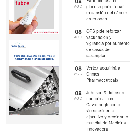
08
Fármaco usa la
glucosa para frenar
AGO
expansión del cáncer
en ratones
08
OPS pide reforzar
vacunación y
AGO
vigilancia por aumento
de casos de
sarampión
08
Vertex adquirirá a
Crinics
AGO
Pharmaceuticals
08
Johnson & Johnson
nombra a Tom
AGO
Cavanaugh como
vicepresidente
ejecutivo y presidente
mundial de Medicina
Innovadora