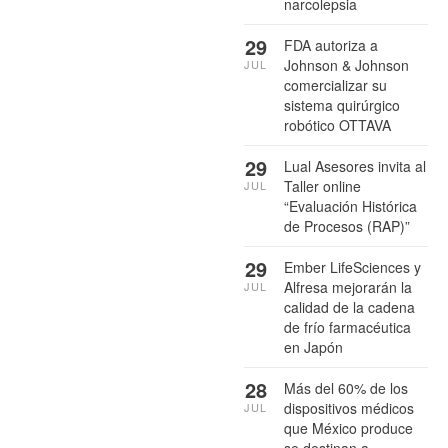
narcolepsia
29
FDA autoriza a
Johnson & Johnson
JUL
comercializar su
sistema quirúrgico
robótico OTTAVA
29
Lual Asesores invita al
Taller online
JUL
“Evaluación Histórica
de Procesos (RAP)”
29
Ember LifeSciences y
Alfresa mejorarán la
JUL
calidad de la cadena
de frío farmacéutica
en Japón
28
Más del 60% de los
dispositivos médicos
JUL
que México produce