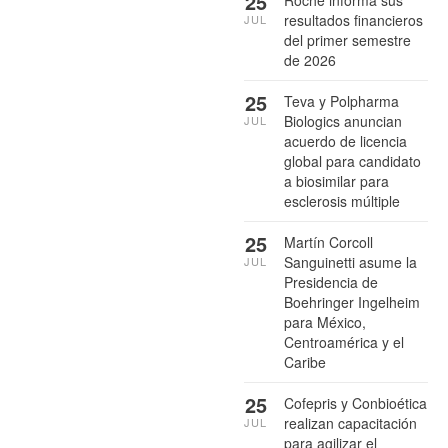
25
Roche informa sus
resultados financieros
JUL
del primer semestre
de 2026
25
Teva y Polpharma
Biologics anuncian
JUL
acuerdo de licencia
global para candidato
a biosimilar para
esclerosis múltiple
25
Martín Corcoll
Sanguinetti asume la
JUL
Presidencia de
Boehringer Ingelheim
para México,
Centroamérica y el
Caribe
25
Cofepris y Conbioética
realizan capacitación
JUL
para agilizar el