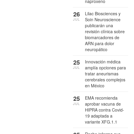
naproxeno
26
Lilac Biosciences y
Soin Neuroscience
JUL
publicarán una
revisión clínica sobre
biomarcadores de
ARN para dolor
neuropático
25
Innovación médica
amplía opciones para
JUL
tratar aneurismas
cerebrales complejos
en México
25
EMA recomienda
aprobar vacuna de
JUL
HIPRA contra Covid-
19 adaptada a
variante XFG.1.1