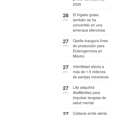
2026
28
El hígado graso
también se ha
JUL
convertido en una
amenaza silenciosa
27
Opella inaugura línea
de producción para
JUL
Enterogermina en
México
27
Infertilidad afecta a
más de 1.5 millones
JUL
de parejas mexicanas
27
Lilly adquirirá
AtaiBeckley para
JUL
impulsar terapias de
salud mental
27
Cofepris emite alerta