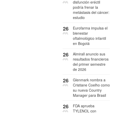
disfunción eréctil
JUL
podría frenar la
metástasis del cáncer:
estudio
26
Eurofarma impulsa el
bienestar
JUL
oftalmológico infantil
en Bogotá
26
Almirall anuncio sus
resultados financieros
JUL
del primer semestre
de 2026
26
Glenmark nombra a
Cristiane Coelho como
JUL
su nueva Country
Manager para Brasil
26
FDA aprueba
TYLENOL con
JUL