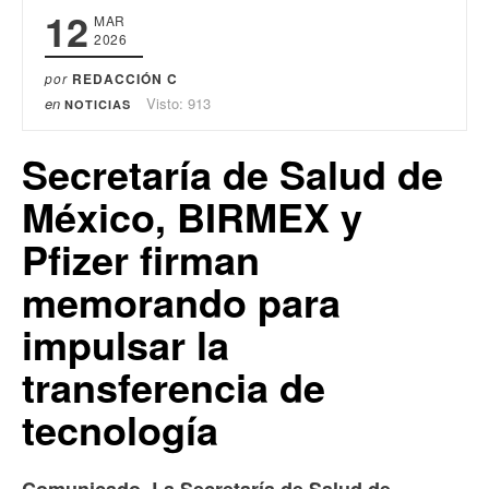
12
MAR
2026
por
REDACCIÓN C
en
Visto: 913
NOTICIAS
Secretaría de Salud de
México, BIRMEX y
Pfizer firman
memorando para
impulsar la
transferencia de
tecnología
Comunicado. La Secretaría de Salud de