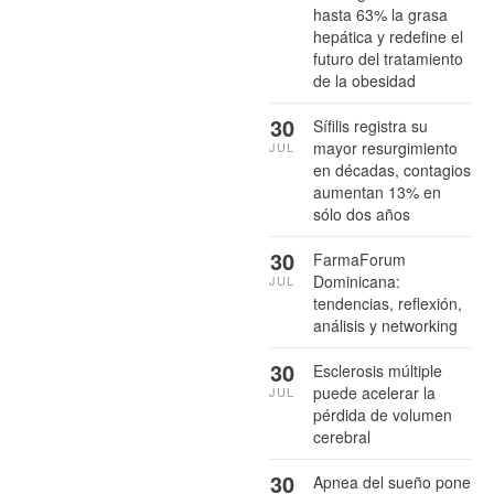
hasta 63% la grasa
hepática y redefine el
futuro del tratamiento
de la obesidad
30
Sífilis registra su
mayor resurgimiento
JUL
en décadas, contagios
aumentan 13% en
sólo dos años
30
FarmaForum
Dominicana:
JUL
tendencias, reflexión,
análisis y networking
30
Esclerosis múltiple
puede acelerar la
JUL
pérdida de volumen
cerebral
30
Apnea del sueño pone