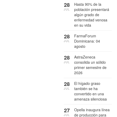
28
Hasta 90% de la
población presentará
JUL
algún grado de
enfermedad venosa
en su vida
28
FarmaForum
Dominicana: 04
JUL
agosto
28
AstraZeneca
consolida un sólido
JUL
primer semestre de
2026
28
El hígado graso
también se ha
JUL
convertido en una
amenaza silenciosa
27
Opella inaugura línea
de producción para
JUL