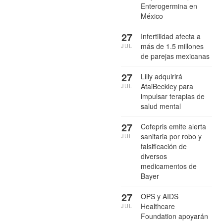
Enterogermina en
México
27
Infertilidad afecta a
más de 1.5 millones
JUL
de parejas mexicanas
27
Lilly adquirirá
AtaiBeckley para
JUL
impulsar terapias de
salud mental
27
Cofepris emite alerta
sanitaria por robo y
JUL
falsificación de
diversos
medicamentos de
Bayer
27
OPS y AIDS
Healthcare
JUL
Foundation apoyarán