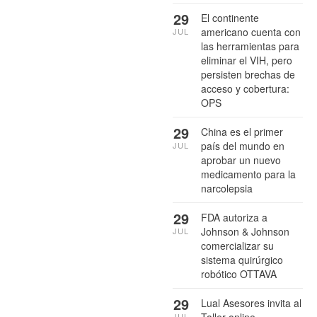
29
El continente
americano cuenta con
JUL
las herramientas para
eliminar el VIH, pero
persisten brechas de
acceso y cobertura:
OPS
29
China es el primer
país del mundo en
JUL
aprobar un nuevo
medicamento para la
narcolepsia
29
FDA autoriza a
Johnson & Johnson
JUL
comercializar su
sistema quirúrgico
robótico OTTAVA
29
Lual Asesores invita al
Taller online
JUL