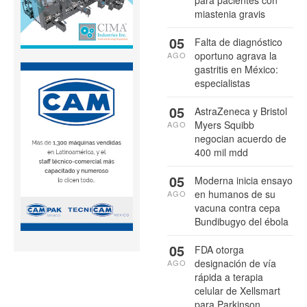
miastenia gravis
05
Falta de diagnóstico
oportuno agrava la
AGO
gastritis en México:
especialistas
05
AstraZeneca y Bristol
Myers Squibb
AGO
negocian acuerdo de
400 mil mdd
05
Moderna inicia ensayo
en humanos de su
AGO
vacuna contra cepa
Bundibugyo del ébola
05
FDA otorga
designación de vía
AGO
rápida a terapia
celular de Xellsmart
para Parkinson