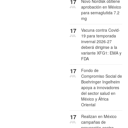
17
Novo Nordisk obtiene
aprobación en México
JUL
para semaglutida 7.2
mg
17
Vacuna contra Covid-
19 para temporada
JUL
invernal 2026-27
deberá dirigirse a la
variante XFG1: EMA y
FDA
17
Fondo de
Compromiso Social de
JUL
Boehringer Ingelheim
apoya a innovadores
del sector salud en
México y África
Oriental
17
Realizan en México
campañas de
JUL
prevención contra