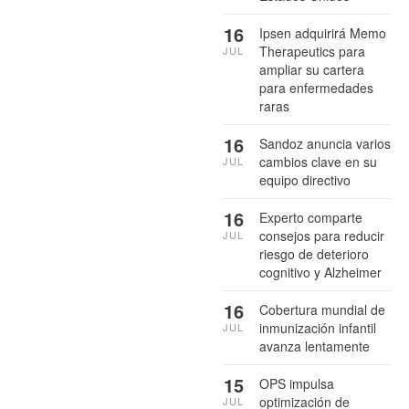
16
Ipsen adquirirá Memo
Therapeutics para
JUL
ampliar su cartera
para enfermedades
raras
16
Sandoz anuncia varios
cambios clave en su
JUL
equipo directivo
16
Experto comparte
consejos para reducir
JUL
riesgo de deterioro
cognitivo y Alzheimer
16
Cobertura mundial de
inmunización infantil
JUL
avanza lentamente
15
OPS impulsa
optimización de
JUL