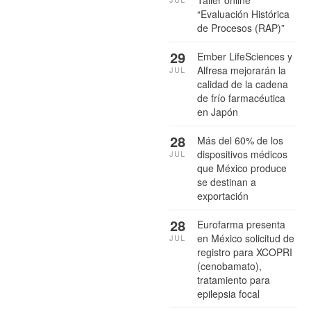
“Evaluación Histórica
de Procesos (RAP)”
29
Ember LifeSciences y
Alfresa mejorarán la
JUL
calidad de la cadena
de frío farmacéutica
en Japón
28
Más del 60% de los
dispositivos médicos
JUL
que México produce
se destinan a
exportación
28
Eurofarma presenta
en México solicitud de
JUL
registro para XCOPRI
(cenobamato),
tratamiento para
epilepsia focal