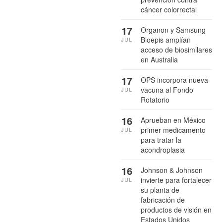
cáncer colorrectal
17
Organon y Samsung
Bioepis amplían
JUL
acceso de biosimilares
en Australia
17
OPS incorpora nueva
vacuna al Fondo
JUL
Rotatorio
16
Aprueban en México
primer medicamento
JUL
para tratar la
acondroplasia
16
Johnson & Johnson
invierte para fortalecer
JUL
su planta de
fabricación de
productos de visión en
Estados Unidos