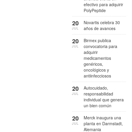
efectivo para adquirir
PolyPeptide
20
Novartis celebra 30
años de avances
JUL
20
Birmex publica
convocatoria para
JUL
adquirir
medicamentos
genéricos,
oncológicos y
antiinfecciosos
20
Autocuidado,
responsabilidad
JUL
individual que genera
un bien común
20
Merck inaugura una
planta en Darmstadt,
JUL
Alemania