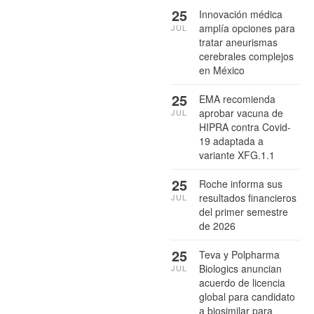
25
Innovación médica
amplía opciones para
JUL
tratar aneurismas
cerebrales complejos
en México
25
EMA recomienda
aprobar vacuna de
JUL
HIPRA contra Covid-
19 adaptada a
variante XFG.1.1
25
Roche informa sus
resultados financieros
JUL
del primer semestre
de 2026
25
Teva y Polpharma
Biologics anuncian
JUL
acuerdo de licencia
global para candidato
a biosimilar para