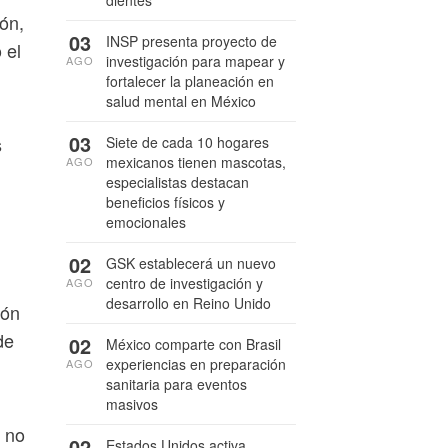
dientes
ión,
03
INSP presenta proyecto de
 el
investigación para mapear y
AGO
n
fortalecer la planeación en
salud mental en México
03
s
Siete de cada 10 hogares
mexicanos tienen mascotas,
AGO
especialistas destacan
beneficios físicos y
emocionales
02
GSK establecerá un nuevo
centro de investigación y
AGO
desarrollo en Reino Unido
ión
de
02
México comparte con Brasil
experiencias en preparación
AGO
sanitaria para eventos
masivos
d no
02
Estados Unidos activa