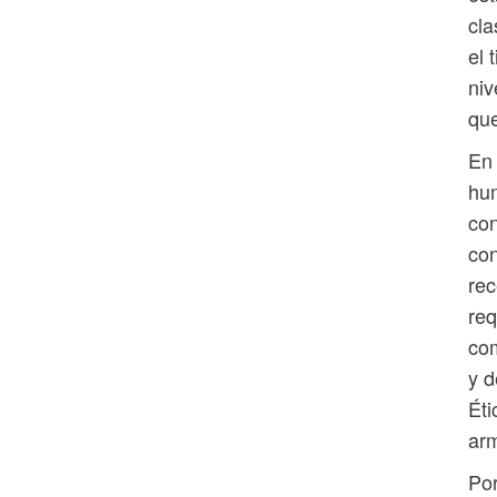
cla
el 
niv
que
En 
hum
con
con
rec
req
com
y d
Éti
arm
Por