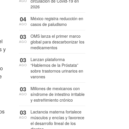
circulación de Covid-19 en
AGO
2026
04
México registra reducción en
casos de paludismo
AGO
03
OMS lanza el primer marco
el
global para descarbonizar los
AGO
medicamentos
s y
03
Lanzan plataforma
“Hablemos de la Próstata”
AGO
do
sobre trastornos urinarios en
e
varones
03
Millones de mexicanos con
síndrome de intestino irritable
AGO
y estreñimiento crónico
ios
03
Lactancia materna fortalece
músculos y encías y favorece
AGO
el desarrollo lineal de los