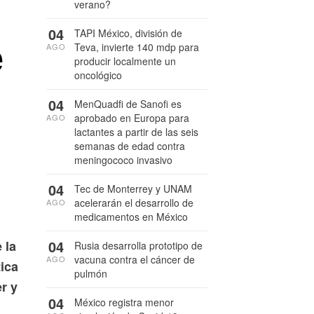
verano?
04
TAPI México, división de
e
Teva, invierte 140 mdp para
AGO
producir localmente un
oncológico
04
MenQuadfi de Sanofi es
aprobado en Europa para
AGO
lactantes a partir de las seis
semanas de edad contra
meningococo invasivo
04
Tec de Monterrey y UNAM
acelerarán el desarrollo de
AGO
medicamentos en México
04
 la
Rusia desarrolla prototipo de
vacuna contra el cáncer de
AGO
ica
pulmón
er y
04
México registra menor