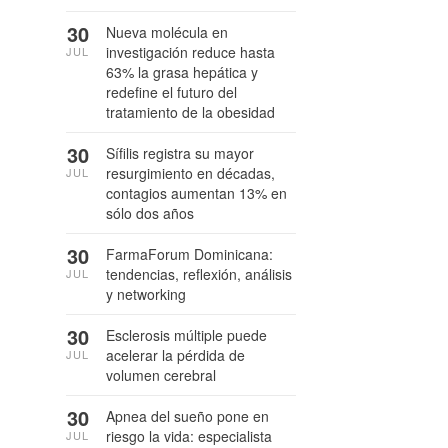
30
Nueva molécula en
investigación reduce hasta
JUL
63% la grasa hepática y
redefine el futuro del
tratamiento de la obesidad
30
Sífilis registra su mayor
resurgimiento en décadas,
JUL
contagios aumentan 13% en
sólo dos años
30
FarmaForum Dominicana:
tendencias, reflexión, análisis
JUL
y networking
30
Esclerosis múltiple puede
acelerar la pérdida de
JUL
volumen cerebral
30
Apnea del sueño pone en
riesgo la vida: especialista
JUL