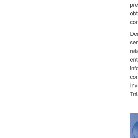
pre
obt
con
Der
ser
rel
ent
inf
con
Inv
Trá