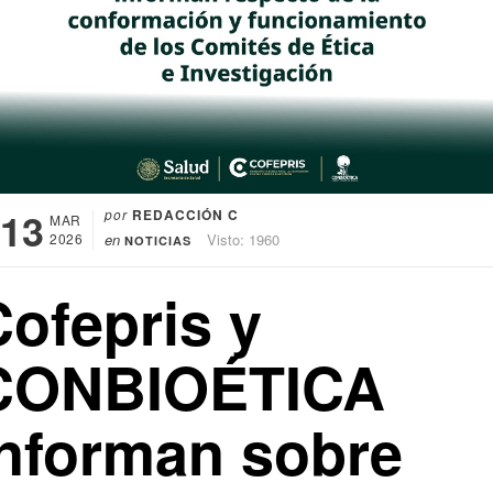
13
por
REDACCIÓN C
MAR
2026
en
Visto: 1960
NOTICIAS
Cofepris y
CONBIOÉTICA
informan sobre