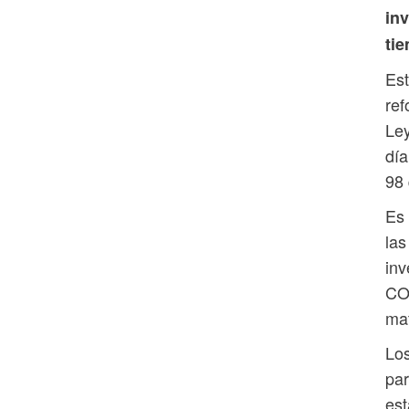
inv
ti
Est
ref
Ley
día
98 
Es 
las
inv
CO
mat
Los
par
es