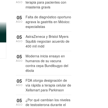
terapia para pacientes con
AGO
miastenia gravis
05
Falta de diagnóstico oportuno
agrava la gastritis en México:
AGO
especialistas
05
AstraZeneca y Bristol Myers
Squibb negocian acuerdo de
AGO
400 mil mdd
05
Moderna inicia ensayo en
humanos de su vacuna
AGO
contra cepa Bundibugyo del
ébola
05
FDA otorga designación de
vía rápida a terapia celular de
AGO
Xellsmart para Parkinson
05
¿Por qué cambian los niveles
de testosterona durante el
AGO