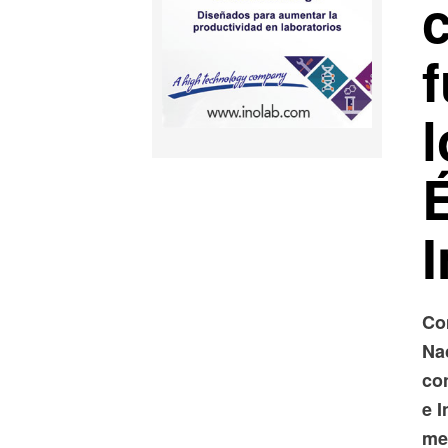
É
Co
Na
co
e I
mej