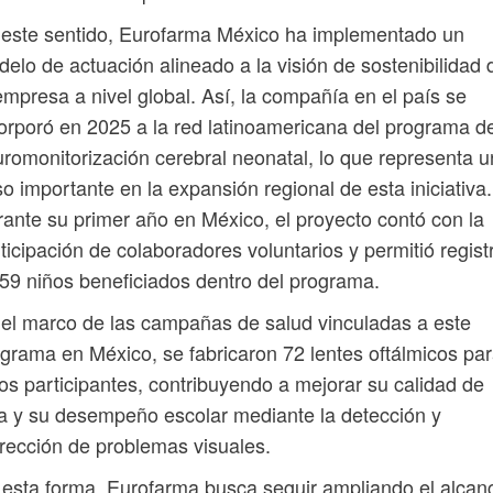
este sentido, Eurofarma México ha implementado un
elo de actuación alineado a la visión de sostenibilidad 
empresa a nivel global. Así, la compañía en el país se
orporó en 2025 a la red latinoamericana del programa d
romonitorización cerebral neonatal, lo que representa u
o importante en la expansión regional de esta iniciativa.
ante su primer año en México, el proyecto contó con la
ticipación de colaboradores voluntarios y permitió regist
59 niños beneficiados dentro del programa.
el marco de las campañas de salud vinculadas a este
grama en México, se fabricaron 72 lentes oftálmicos pa
os participantes, contribuyendo a mejorar su calidad de
a y su desempeño escolar mediante la detección y
rección de problemas visuales.
esta forma, Eurofarma busca seguir ampliando el alcan