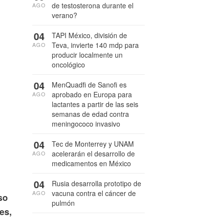
de testosterona durante el
AGO
verano?
04
TAPI México, división de
Teva, invierte 140 mdp para
AGO
producir localmente un
oncológico
04
MenQuadfi de Sanofi es
aprobado en Europa para
AGO
lactantes a partir de las seis
semanas de edad contra
meningococo invasivo
04
Tec de Monterrey y UNAM
acelerarán el desarrollo de
AGO
medicamentos en México
04
Rusia desarrolla prototipo de
vacuna contra el cáncer de
AGO
so
pulmón
es,