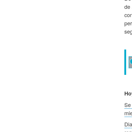
de 
con
per
seg
Ho
Se 
mie
Dia