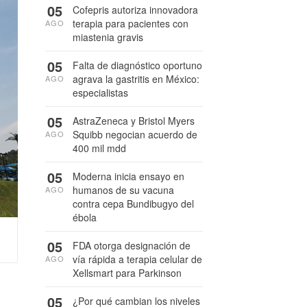
05
Cofepris autoriza innovadora
terapia para pacientes con
AGO
miastenia gravis
05
Falta de diagnóstico oportuno
agrava la gastritis en México:
AGO
especialistas
05
AstraZeneca y Bristol Myers
Squibb negocian acuerdo de
AGO
400 mil mdd
05
Moderna inicia ensayo en
humanos de su vacuna
AGO
contra cepa Bundibugyo del
ébola
05
FDA otorga designación de
vía rápida a terapia celular de
AGO
Xellsmart para Parkinson
05
¿Por qué cambian los niveles