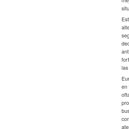
mej
sit
Est
alt
seg
dec
ant
for
las
Eu
en 
oft
pro
bus
com
ate