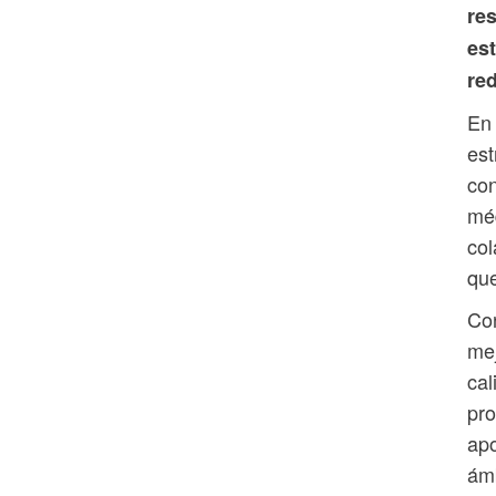
res
est
red
En 
est
con
méd
col
que
Con
mej
cal
pro
apo
ámb