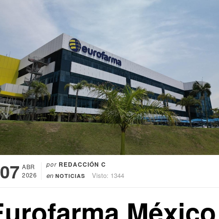
07
por
REDACCIÓN C
ABR
2026
en
Visto: 1344
NOTICIAS
Eurofarma México