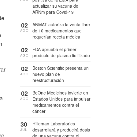
actualizar su vacuna de
ARNm para Covid-19
de
02
ANMAT autoriza la venta libre
de 10 medicamentos que
AGO
e
requerían receta médica
n
02
FDA aprueba el primer
producto de plasma liofilizado
AGO
02
Boston Scientific presenta un
rar
nuevo plan de
AGO
reestructuración
02
BeOne Medicines invierte en
ra
Estados Unidos para impulsar
AGO
medicamentos contra el
cáncer
30
Hilleman Laboratories
desarrollará y producirá dosis
JUL
ce
de una vacuna contra el