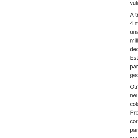
vul
A t
4 m
una
mil
ded
Est
par
geo
Otr
neu
col
Pro
con
par