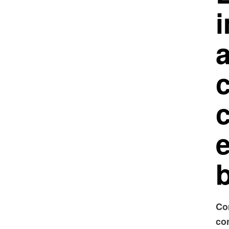
e
b
Co
co