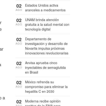
02
Estados Unidos activa
aranceles a medicamentos
AGO
02
UNAM brinda atención
r
gratuita a la salud mental con
AGO
e
tecnología digital
02
Departamento de
investigación y desarrollo de
AGO
ar
Novartis impulsa próximas
innovaciones revolucionarias
02
Anvisa aprueba cinco
a
inyectables de semaglutida
AGO
en Brasil
02
México refrenda su
compromiso para eliminar la
AGO
hepatitis C en 2030
o a
02
Moderna recibe opinión
positiva de la EMA para
AGO