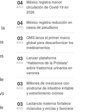
04
México registra menor
circulación de Covid-19 en
AGO
2026
04
México registra reducción en
 la
casos de paludismo
AGO
03
OMS lanza el primer marco
os
global para descarbonizar los
AGO
medicamentos
es
03
Lanzan plataforma
“Hablemos de la Próstata”
AGO
sobre trastornos urinarios en
varones
de
03
Millones de mexicanos con
síndrome de intestino irritable
AGO
ivo
y estreñimiento crónico
03
Lactancia materna fortalece
de
músculos y encías y favorece
AGO