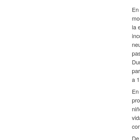
En 
mod
la 
inc
neu
pas
Dur
par
a 1
En 
pro
niñ
vid
cor
De 