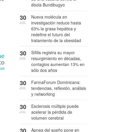
ébola Bundibugyo
30
Nueva molécula en
investigación reduce hasta
JUL
63% la grasa hepática y
redefine el futuro del
tratamiento de la obesidad
30
Sífilis registra su mayor
resurgimiento en décadas,
JUL
contagios aumentan 13% en
sólo dos años
30
FarmaForum Dominicana:
tendencias, reflexión, análisis
JUL
y networking
30
Esclerosis múltiple puede
acelerar la pérdida de
JUL
volumen cerebral
30
Apnea del sueño pone en