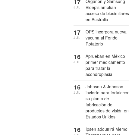
17
Organon y Samsung
Bioepis amplían
JUL
acceso de biosimilares
en Australia
17
OPS incorpora nueva
vacuna al Fondo
JUL
Rotatorio
16
Aprueban en México
primer medicamento
JUL
para tratar la
acondroplasia
16
Johnson & Johnson
invierte para fortalecer
JUL
su planta de
fabricación de
productos de visión en
Estados Unidos
16
Ipsen adquirirá Memo
Therapeutics para
JUL