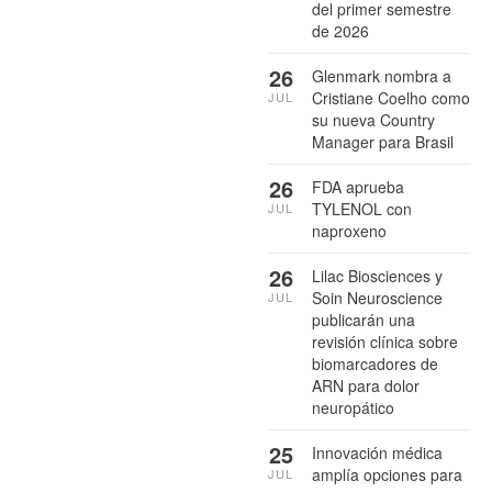
del primer semestre
de 2026
26
Glenmark nombra a
Cristiane Coelho como
JUL
su nueva Country
Manager para Brasil
26
FDA aprueba
TYLENOL con
JUL
naproxeno
26
Lilac Biosciences y
Soin Neuroscience
JUL
publicarán una
revisión clínica sobre
biomarcadores de
ARN para dolor
neuropático
25
Innovación médica
amplía opciones para
JUL