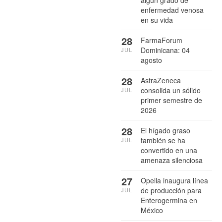
enfermedad venosa
en su vida
28
FarmaForum
Dominicana: 04
JUL
agosto
28
AstraZeneca
consolida un sólido
JUL
primer semestre de
2026
28
El hígado graso
también se ha
JUL
convertido en una
amenaza silenciosa
27
Opella inaugura línea
de producción para
JUL
Enterogermina en
México