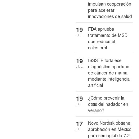
impulsan cooperación
para acelerar
innovaciones de salud
19
FDA aprueba
tratamiento de MSD
JUL
que reduce el
colesterol
19
ISSSTE fortalece
diagnóstico oportuno
JUL
de cáncer de mama
mediante inteligencia
artificial
19
¿Cómo prevenir la
otitis del nadador en
JUL
verano?
17
Novo Nordisk obtiene
aprobación en México
JUL
para semaglutida 7.2