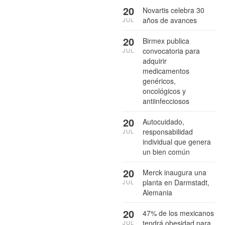
20
Novartis celebra 30
años de avances
JUL
20
Birmex publica
convocatoria para
JUL
adquirir
medicamentos
genéricos,
oncológicos y
antiinfecciosos
20
Autocuidado,
responsabilidad
JUL
individual que genera
un bien común
20
Merck inaugura una
planta en Darmstadt,
JUL
Alemania
20
47% de los mexicanos
tendrá obesidad para
JUL