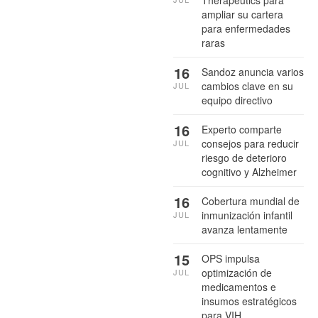
ampliar su cartera
para enfermedades
raras
16
Sandoz anuncia varios
cambios clave en su
JUL
equipo directivo
16
Experto comparte
consejos para reducir
JUL
riesgo de deterioro
cognitivo y Alzheimer
16
Cobertura mundial de
inmunización infantil
JUL
avanza lentamente
15
OPS impulsa
optimización de
JUL
medicamentos e
insumos estratégicos
para VIH