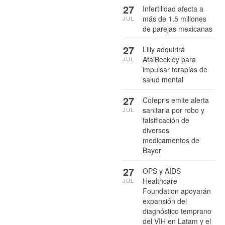
27
Infertilidad afecta a
más de 1.5 millones
JUL
de parejas mexicanas
27
Lilly adquirirá
AtaiBeckley para
JUL
impulsar terapias de
salud mental
27
Cofepris emite alerta
sanitaria por robo y
JUL
falsificación de
diversos
medicamentos de
Bayer
27
OPS y AIDS
Healthcare
JUL
Foundation apoyarán
expansión del
diagnóstico temprano
del VIH en Latam y el