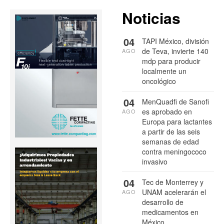
Noticias
04
TAPI México, división
de Teva, invierte 140
AGO
mdp para producir
localmente un
oncológico
04
MenQuadfi de Sanofi
es aprobado en
AGO
Europa para lactantes
a partir de las seis
semanas de edad
contra meningococo
invasivo
04
Tec de Monterrey y
UNAM acelerarán el
AGO
desarrollo de
medicamentos en
México