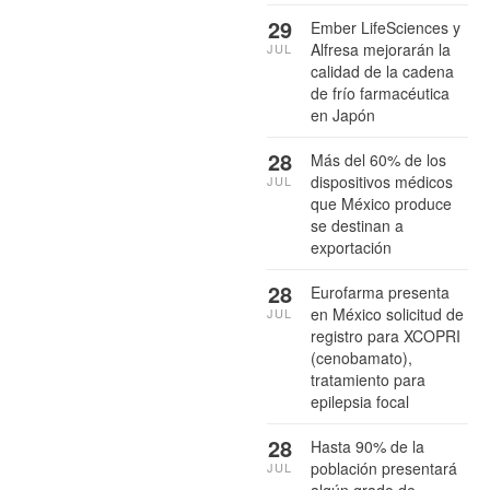
29
Ember LifeSciences y
Alfresa mejorarán la
JUL
calidad de la cadena
de frío farmacéutica
en Japón
28
Más del 60% de los
dispositivos médicos
JUL
que México produce
se destinan a
exportación
28
Eurofarma presenta
en México solicitud de
JUL
registro para XCOPRI
(cenobamato),
tratamiento para
epilepsia focal
28
Hasta 90% de la
población presentará
JUL
algún grado de