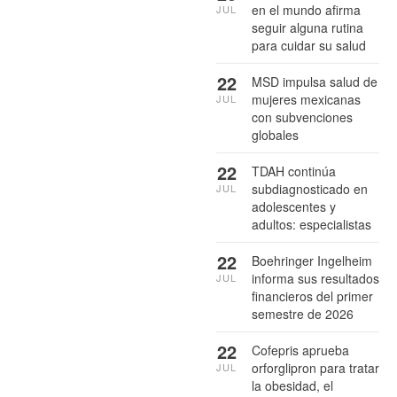
en el mundo afirma
JUL
seguir alguna rutina
para cuidar su salud
22
MSD impulsa salud de
mujeres mexicanas
JUL
con subvenciones
globales
22
TDAH continúa
subdiagnosticado en
JUL
adolescentes y
adultos: especialistas
22
Boehringer Ingelheim
informa sus resultados
JUL
financieros del primer
semestre de 2026
22
Cofepris aprueba
orforglipron para tratar
JUL
la obesidad, el