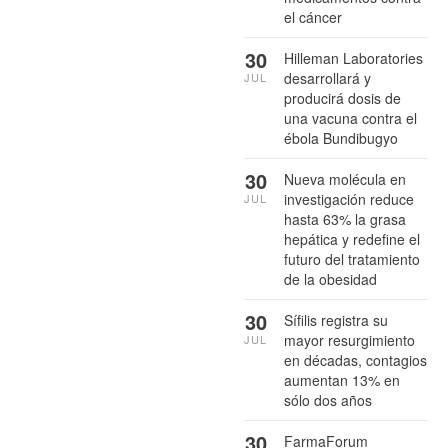
el cáncer
30
Hilleman Laboratories
desarrollará y
JUL
producirá dosis de
una vacuna contra el
ébola Bundibugyo
30
Nueva molécula en
investigación reduce
JUL
hasta 63% la grasa
hepática y redefine el
futuro del tratamiento
de la obesidad
30
Sífilis registra su
mayor resurgimiento
JUL
en décadas, contagios
aumentan 13% en
sólo dos años
30
FarmaForum