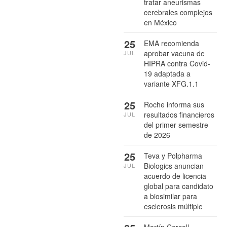
tratar aneurismas
cerebrales complejos
en México
25
EMA recomienda
aprobar vacuna de
JUL
HIPRA contra Covid-
19 adaptada a
variante XFG.1.1
25
Roche informa sus
resultados financieros
JUL
del primer semestre
de 2026
25
Teva y Polpharma
Biologics anuncian
JUL
acuerdo de licencia
global para candidato
a biosimilar para
esclerosis múltiple
Martín Corcoll