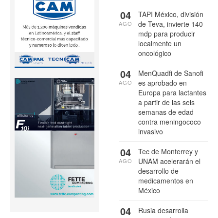
04
TAPI México, división
de Teva, invierte 140
AGO
mdp para producir
localmente un
oncológico
04
MenQuadfi de Sanofi
es aprobado en
AGO
Europa para lactantes
a partir de las seis
semanas de edad
contra meningococo
invasivo
04
Tec de Monterrey y
UNAM acelerarán el
AGO
desarrollo de
medicamentos en
México
04
Rusia desarrolla