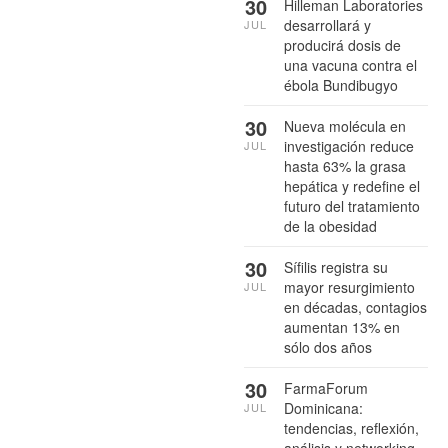
30
Hilleman Laboratories
desarrollará y
JUL
producirá dosis de
una vacuna contra el
ébola Bundibugyo
30
Nueva molécula en
investigación reduce
JUL
hasta 63% la grasa
hepática y redefine el
futuro del tratamiento
de la obesidad
30
Sífilis registra su
mayor resurgimiento
JUL
en décadas, contagios
aumentan 13% en
sólo dos años
30
FarmaForum
Dominicana:
JUL
tendencias, reflexión,
análisis y networking