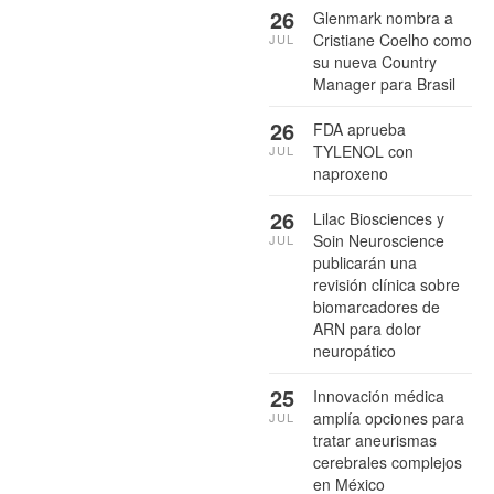
26
Glenmark nombra a
Cristiane Coelho como
JUL
su nueva Country
Manager para Brasil
26
FDA aprueba
TYLENOL con
JUL
naproxeno
26
Lilac Biosciences y
Soin Neuroscience
JUL
publicarán una
revisión clínica sobre
biomarcadores de
ARN para dolor
neuropático
25
Innovación médica
amplía opciones para
JUL
tratar aneurismas
cerebrales complejos
en México