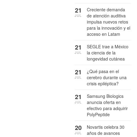
21
Creciente demanda
de atención auditiva
JUL
impulsa nuevos retos
para la innovación y el
acceso en Latam
21
SEGLE trae a México
la ciencia de la
JUL
longevidad cutánea
21
¿Qué pasa en el
cerebro durante una
JUL
crisis epiléptica?
21
Samsung Biologics
anuncia oferta en
JUL
efectivo para adquirir
PolyPeptide
20
Novartis celebra 30
años de avances
JUL