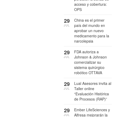
acceso y cobertura:
OPS
29
China es el primer
país del mundo en
JUL
aprobar un nuevo
medicamento para la
narcolepsia
29
FDA autoriza a
Johnson & Johnson
JUL
comercializar su
sistema quirúrgico
robótico OTTAVA
29
Lual Asesores invita al
Taller online
JUL
“Evaluación Histórica
de Procesos (RAP)”
29
Ember LifeSciences y
Alfresa mejorarán la
JUL