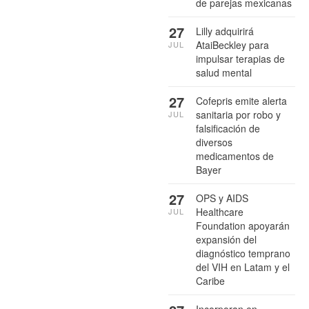
de parejas mexicanas
27
Lilly adquirirá
AtaiBeckley para
JUL
impulsar terapias de
salud mental
27
Cofepris emite alerta
sanitaria por robo y
JUL
falsificación de
diversos
medicamentos de
Bayer
27
OPS y AIDS
Healthcare
JUL
Foundation apoyarán
expansión del
diagnóstico temprano
del VIH en Latam y el
Caribe
Incorporan en