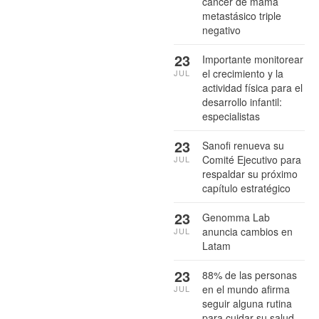
cáncer de mama
metastásico triple
negativo
23
Importante monitorear
el crecimiento y la
JUL
actividad física para el
desarrollo infantil:
especialistas
23
Sanofi renueva su
Comité Ejecutivo para
JUL
respaldar su próximo
capítulo estratégico
23
Genomma Lab
anuncia cambios en
JUL
Latam
23
88% de las personas
en el mundo afirma
JUL
seguir alguna rutina
para cuidar su salud