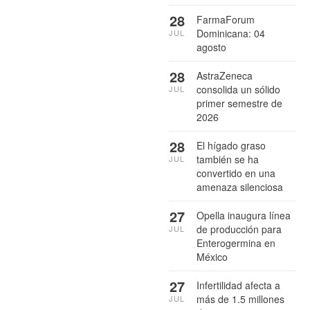
28
FarmaForum
Dominicana: 04
JUL
agosto
28
AstraZeneca
consolida un sólido
JUL
primer semestre de
2026
28
El hígado graso
también se ha
JUL
convertido en una
amenaza silenciosa
27
Opella inaugura línea
de producción para
JUL
Enterogermina en
México
27
Infertilidad afecta a
más de 1.5 millones
JUL