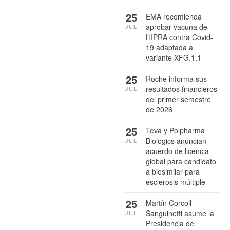
25
EMA recomienda
aprobar vacuna de
JUL
HIPRA contra Covid-
19 adaptada a
variante XFG.1.1
25
Roche informa sus
resultados financieros
JUL
del primer semestre
de 2026
25
Teva y Polpharma
Biologics anuncian
JUL
acuerdo de licencia
global para candidato
a biosimilar para
esclerosis múltiple
25
Martín Corcoll
Sanguinetti asume la
JUL
Presidencia de