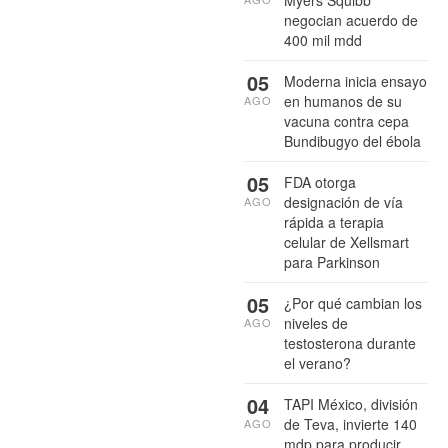
Myers Squibb
negocian acuerdo de
400 mil mdd
05
Moderna inicia ensayo
en humanos de su
AGO
vacuna contra cepa
Bundibugyo del ébola
05
FDA otorga
designación de vía
AGO
rápida a terapia
celular de Xellsmart
para Parkinson
05
¿Por qué cambian los
niveles de
AGO
testosterona durante
el verano?
04
TAPI México, división
de Teva, invierte 140
AGO
mdp para producir