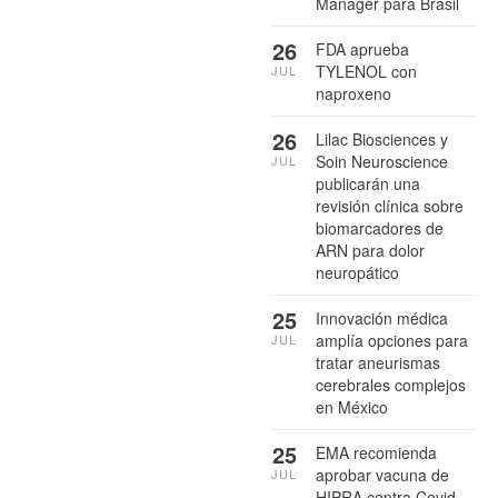
Manager para Brasil
26
FDA aprueba
TYLENOL con
JUL
naproxeno
26
Lilac Biosciences y
Soin Neuroscience
JUL
publicarán una
revisión clínica sobre
biomarcadores de
ARN para dolor
neuropático
25
Innovación médica
amplía opciones para
JUL
tratar aneurismas
cerebrales complejos
en México
25
EMA recomienda
aprobar vacuna de
JUL
HIPRA contra Covid-