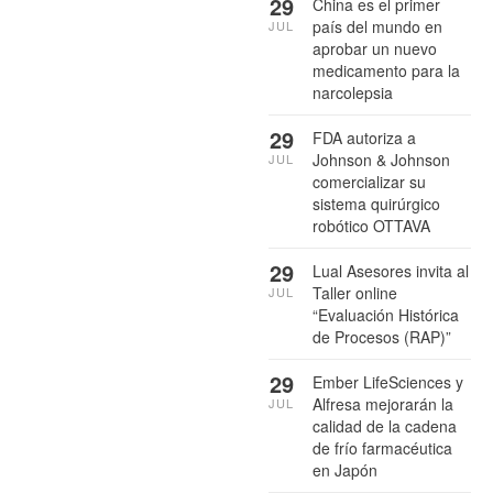
29
China es el primer
país del mundo en
JUL
aprobar un nuevo
medicamento para la
narcolepsia
29
FDA autoriza a
Johnson & Johnson
JUL
comercializar su
sistema quirúrgico
robótico OTTAVA
29
Lual Asesores invita al
Taller online
JUL
“Evaluación Histórica
de Procesos (RAP)”
29
Ember LifeSciences y
Alfresa mejorarán la
JUL
calidad de la cadena
de frío farmacéutica
en Japón