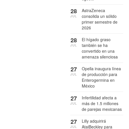
28
AstraZeneca
consolida un sólido
JUL
primer semestre de
2026
28
El hígado graso
también se ha
JUL
convertido en una
amenaza silenciosa
27
Opella inaugura línea
de producción para
JUL
Enterogermina en
México
27
Infertilidad afecta a
más de 1.5 millones
JUL
de parejas mexicanas
27
Lilly adquirirá
AtaiBeckley para
JUL