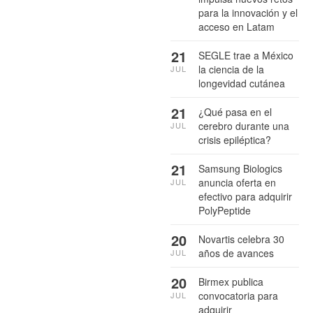
para la innovación y el
acceso en Latam
21
SEGLE trae a México
la ciencia de la
JUL
longevidad cutánea
21
¿Qué pasa en el
cerebro durante una
JUL
crisis epiléptica?
21
Samsung Biologics
anuncia oferta en
JUL
efectivo para adquirir
PolyPeptide
20
Novartis celebra 30
años de avances
JUL
20
Birmex publica
convocatoria para
JUL
adquirir