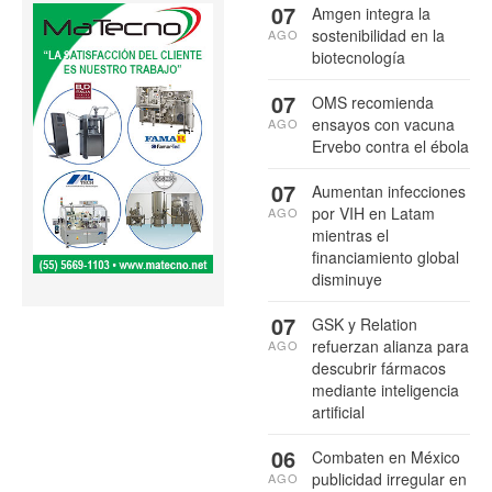
07
Amgen integra la
sostenibilidad en la
AGO
biotecnología
07
OMS recomienda
ensayos con vacuna
AGO
Ervebo contra el ébola
07
Aumentan infecciones
por VIH en Latam
AGO
mientras el
financiamiento global
disminuye
07
GSK y Relation
refuerzan alianza para
AGO
descubrir fármacos
mediante inteligencia
artificial
06
Combaten en México
publicidad irregular en
AGO