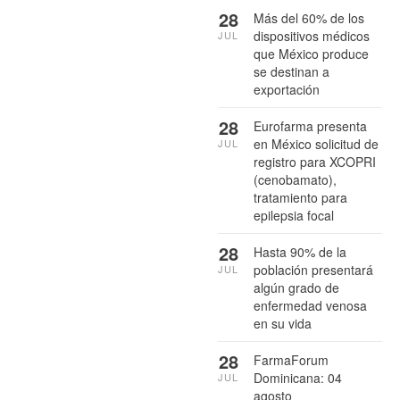
28
Más del 60% de los
dispositivos médicos
JUL
que México produce
se destinan a
exportación
28
Eurofarma presenta
en México solicitud de
JUL
registro para XCOPRI
(cenobamato),
tratamiento para
epilepsia focal
28
Hasta 90% de la
población presentará
JUL
algún grado de
enfermedad venosa
en su vida
28
FarmaForum
Dominicana: 04
JUL
agosto