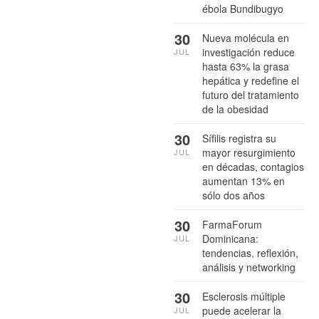
ébola Bundibugyo
30
Nueva molécula en
investigación reduce
JUL
hasta 63% la grasa
hepática y redefine el
futuro del tratamiento
de la obesidad
30
Sífilis registra su
mayor resurgimiento
JUL
en décadas, contagios
aumentan 13% en
sólo dos años
30
FarmaForum
Dominicana:
JUL
tendencias, reflexión,
análisis y networking
30
Esclerosis múltiple
puede acelerar la
JUL