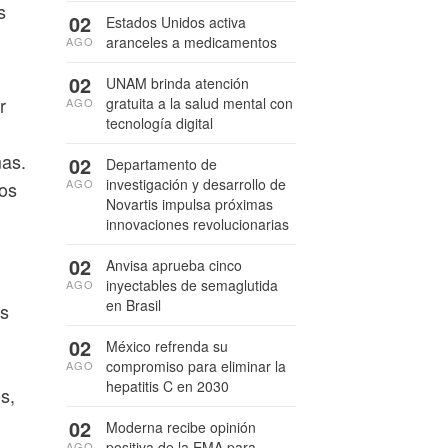
s
02
Estados Unidos activa
aranceles a medicamentos
AGO
02
UNAM brinda atención
r
gratuita a la salud mental con
AGO
tecnología digital
mas.
02
Departamento de
investigación y desarrollo de
AGO
pos
Novartis impulsa próximas
innovaciones revolucionarias
02
Anvisa aprueba cinco
inyectables de semaglutida
AGO
en Brasil
os
02
México refrenda su
compromiso para eliminar la
AGO
hepatitis C en 2030
s,
02
Moderna recibe opinión
positiva de la EMA para
AGO