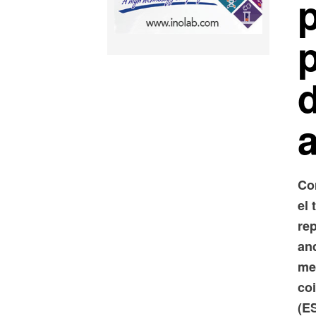
p
Co
el
rep
an
me
co
(ES