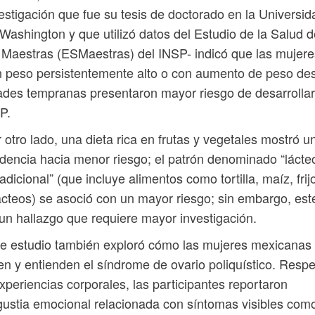
estigación que fue su tesis de doctorado en la Universid
Washington y que utilizó datos del Estudio de la Salud d
 Maestras (ESMaestras) del INSP- indicó que las mujere
 peso persistentemente alto o con aumento de peso de
des tempranas presentaron mayor riesgo de desarrollar
P.
 otro lado, una dieta rica en frutas y vegetales mostró u
dencia hacia menor riesgo; el patrón denominado “lácte
radicional” (que incluye alimentos como tortilla, maíz, frij
ácteos) se asoció con un mayor riesgo; sin embargo, est
un hallazgo que requiere mayor investigación.
e estudio también exploró cómo las mujeres mexicanas
en y entienden el síndrome de ovario poliquístico. Resp
xperiencias corporales, las participantes reportaron
ustia emocional relacionada con síntomas visibles com