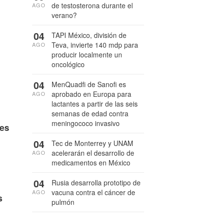
de testosterona durante el
AGO
verano?
04
TAPI México, división de
Teva, invierte 140 mdp para
AGO
producir localmente un
oncológico
04
MenQuadfi de Sanofi es
aprobado en Europa para
AGO
lactantes a partir de las seis
semanas de edad contra
meningococo invasivo
 es
04
Tec de Monterrey y UNAM
acelerarán el desarrollo de
AGO
medicamentos en México
04
Rusia desarrolla prototipo de
vacuna contra el cáncer de
AGO
s
pulmón