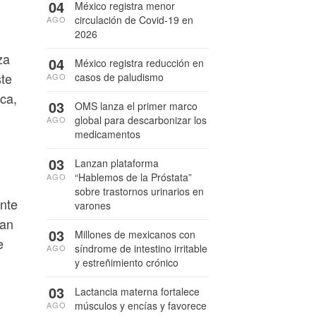
04
México registra menor
circulación de Covid-19 en
AGO
2026
za
04
México registra reducción en
ste
casos de paludismo
AGO
ca,
03
OMS lanza el primer marco
global para descarbonizar los
AGO
medicamentos
03
Lanzan plataforma
“Hablemos de la Próstata”
AGO
sobre trastornos urinarios en
ente
varones
tan
03
Millones de mexicanos con
e
síndrome de intestino irritable
AGO
y estreñimiento crónico
03
Lactancia materna fortalece
músculos y encías y favorece
AGO