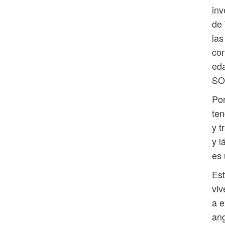
inv
de 
las
con
eda
SO
Por
ten
y t
y l
es 
Est
viv
a e
ang