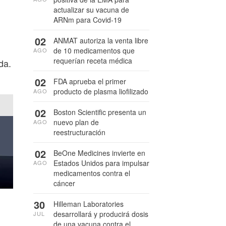
actualizar su vacuna de
ARNm para Covid-19
02
ANMAT autoriza la venta libre
de 10 medicamentos que
AGO
requerían receta médica
da.
02
FDA aprueba el primer
producto de plasma liofilizado
AGO
02
Boston Scientific presenta un
nuevo plan de
AGO
reestructuración
02
BeOne Medicines invierte en
Estados Unidos para impulsar
AGO
medicamentos contra el
cáncer
30
Hilleman Laboratories
desarrollará y producirá dosis
JUL
de una vacuna contra el