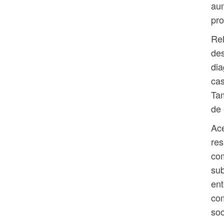
aum
pro
Rel
des
dia
cas
Tam
de 
Ace
res
com
sub
ent
com
soc