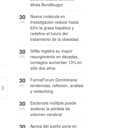
ébola Bundibugyo
30
Nueva molécula en
investigación reduce hasta
JUL
63% la grasa hepática y
redefine el futuro del
tratamiento de la obesidad
30
Sífilis registra su mayor
resurgimiento en décadas,
JUL
contagios aumentan 13% en
sólo dos años
30
FarmaForum Dominicana:
tendencias, reflexión, análisis
JUL
y networking
30
Esclerosis múltiple puede
acelerar la pérdida de
JUL
volumen cerebral
30
Apnea del sueño pone en