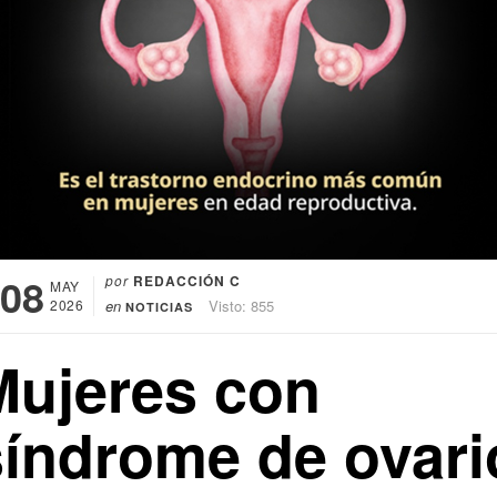
08
por
REDACCIÓN C
MAY
2026
en
Visto: 855
NOTICIAS
Mujeres con
síndrome de ovari