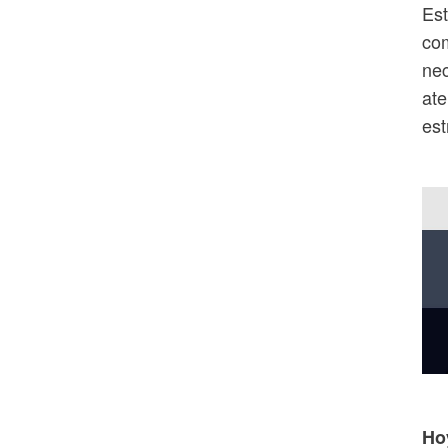
Est
com
nec
ate
est
Ho