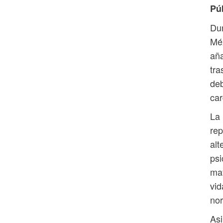
Púb
Dur
Méx
aña
tra
deb
car
La 
rep
alt
psi
may
vid
nor
Asi