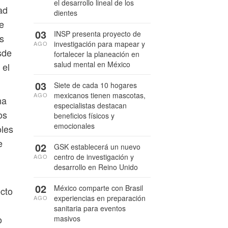
el desarrollo lineal de los
ad
dientes
e
03
INSP presenta proyecto de
s
investigación para mapear y
AGO
sde
fortalecer la planeación en
salud mental en México
 el
03
Siete de cada 10 hogares
mexicanos tienen mascotas,
AGO
na
especialistas destacan
os
beneficios físicos y
emocionales
oles
e
02
GSK establecerá un nuevo
centro de investigación y
AGO
desarrollo en Reino Unido
02
México comparte con Brasil
ecto
experiencias en preparación
AGO
sanitaria para eventos
o
masivos