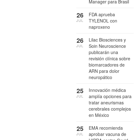
Manager para Brasil
26
FDA aprueba
TYLENOL con
JUL
naproxeno
26
Lilac Biosciences y
Soin Neuroscience
JUL
publicarán una
revisión clínica sobre
biomarcadores de
ARN para dolor
neuropático
25
Innovación médica
amplía opciones para
JUL
tratar aneurismas
cerebrales complejos
en México
25
EMA recomienda
aprobar vacuna de
JUL