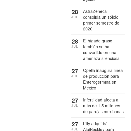
28
AstraZeneca
consolida un sólido
JUL
primer semestre de
2026
28
El hígado graso
también se ha
JUL
convertido en una
amenaza silenciosa
27
Opella inaugura línea
de producción para
JUL
Enterogermina en
México
27
Infertilidad afecta a
más de 1.5 millones
JUL
de parejas mexicanas
27
Lilly adquirirá
AtaiBeckley para
JUL