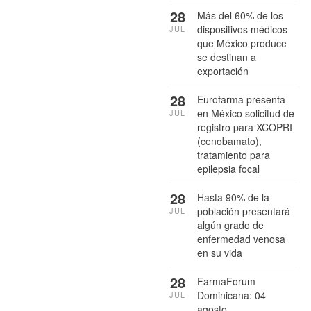
28
Más del 60% de los
dispositivos médicos
JUL
que México produce
se destinan a
exportación
28
Eurofarma presenta
en México solicitud de
JUL
registro para XCOPRI
(cenobamato),
tratamiento para
epilepsia focal
28
Hasta 90% de la
población presentará
JUL
algún grado de
enfermedad venosa
en su vida
28
FarmaForum
Dominicana: 04
JUL
agosto