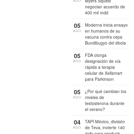
Myers Squibb
AGO
negocian acuerdo de
400 mil mdd
05
Moderna inicia ensayo
en humanos de su
AGO
vacuna contra cepa
Bundibugyo del ébola
05
FDA otorga
designación de vía
AGO
rápida a terapia
celular de Xellsmart
para Parkinson
05
¿Por qué cambian los
niveles de
AGO
testosterona durante
el verano?
04
TAPI México, división
de Teva, invierte 140
AGO
mdp para producir