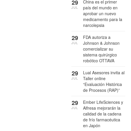
29
China es el primer
país del mundo en
JUL
aprobar un nuevo
medicamento para la
narcolepsia
29
FDA autoriza a
Johnson & Johnson
JUL
comercializar su
sistema quirúrgico
robótico OTTAVA
29
Lual Asesores invita al
Taller online
JUL
“Evaluación Histórica
de Procesos (RAP)”
29
Ember LifeSciences y
Alfresa mejorarán la
JUL
calidad de la cadena
de frío farmacéutica
en Japón