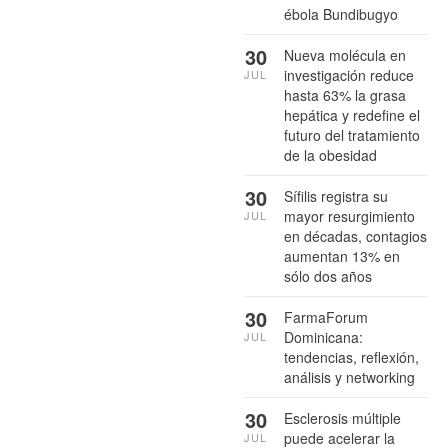
ébola Bundibugyo
30
Nueva molécula en
investigación reduce
JUL
hasta 63% la grasa
hepática y redefine el
futuro del tratamiento
de la obesidad
30
Sífilis registra su
mayor resurgimiento
JUL
en décadas, contagios
aumentan 13% en
sólo dos años
30
FarmaForum
Dominicana:
JUL
tendencias, reflexión,
análisis y networking
30
Esclerosis múltiple
puede acelerar la
JUL