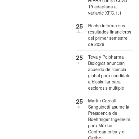
HIPRA contra Covid-
19 adaptada a
variante XFG.1.1
25
Roche informa sus
resultados financieros
JUL
del primer semestre
de 2026
25
Teva y Polpharma
Biologics anuncian
JUL
acuerdo de licencia
global para candidato
a biosimilar para
esclerosis múltiple
25
Martín Corcoll
Sanguinetti asume la
JUL
Presidencia de
Boehringer Ingelheim
para México,
Centroamérica y el
Caribe