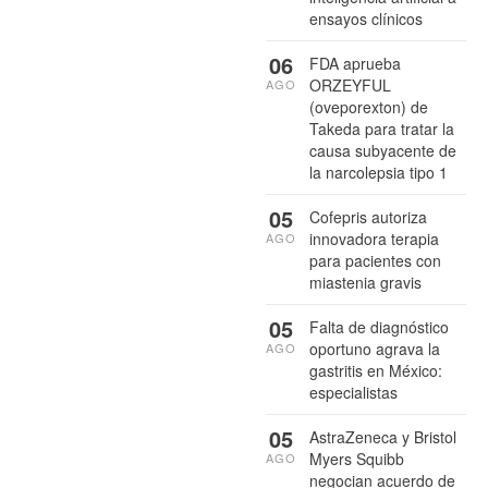
ensayos clínicos
06
FDA aprueba
ORZEYFUL
AGO
(oveporexton) de
Takeda para tratar la
causa subyacente de
la narcolepsia tipo 1
05
Cofepris autoriza
innovadora terapia
AGO
para pacientes con
miastenia gravis
05
Falta de diagnóstico
oportuno agrava la
AGO
gastritis en México:
especialistas
05
AstraZeneca y Bristol
Myers Squibb
AGO
negocian acuerdo de