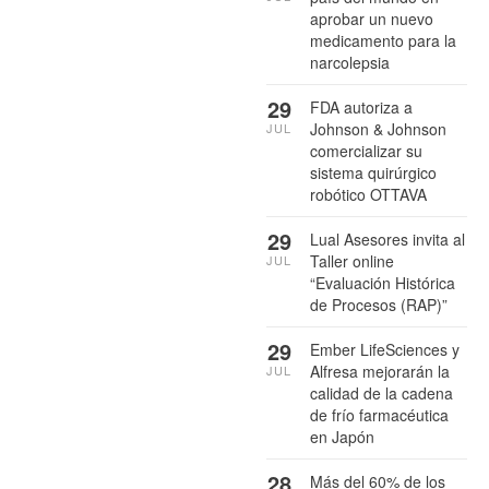
aprobar un nuevo
medicamento para la
narcolepsia
29
FDA autoriza a
Johnson & Johnson
JUL
comercializar su
sistema quirúrgico
robótico OTTAVA
29
Lual Asesores invita al
Taller online
JUL
“Evaluación Histórica
de Procesos (RAP)”
29
Ember LifeSciences y
Alfresa mejorarán la
JUL
calidad de la cadena
de frío farmacéutica
en Japón
28
Más del 60% de los