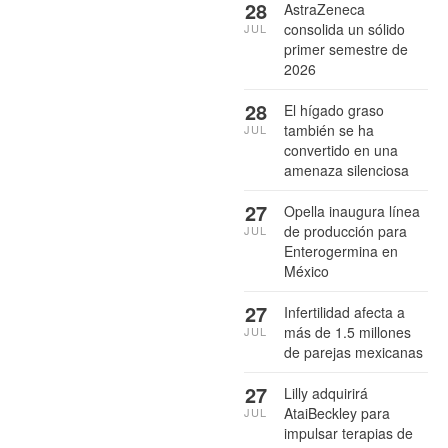
28
AstraZeneca
consolida un sólido
JUL
primer semestre de
2026
28
El hígado graso
también se ha
JUL
convertido en una
amenaza silenciosa
27
Opella inaugura línea
de producción para
JUL
Enterogermina en
México
27
Infertilidad afecta a
más de 1.5 millones
JUL
de parejas mexicanas
27
Lilly adquirirá
AtaiBeckley para
JUL
impulsar terapias de