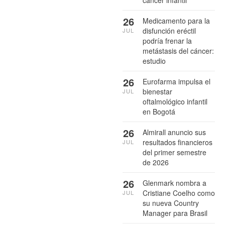
cáncer infantil
26
Medicamento para la
disfunción eréctil
JUL
podría frenar la
metástasis del cáncer:
estudio
26
Eurofarma impulsa el
bienestar
JUL
oftalmológico infantil
en Bogotá
26
Almirall anuncio sus
resultados financieros
JUL
del primer semestre
de 2026
26
Glenmark nombra a
Cristiane Coelho como
JUL
su nueva Country
Manager para Brasil