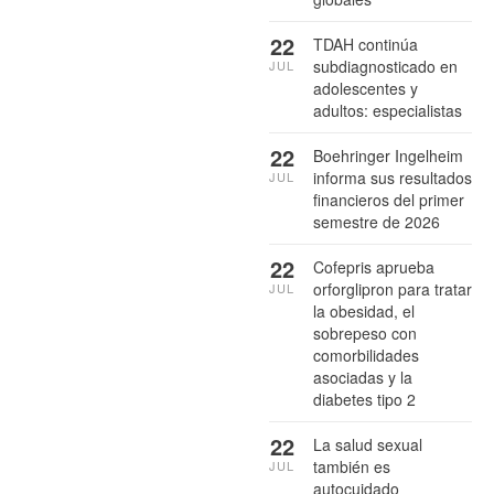
22
TDAH continúa
subdiagnosticado en
JUL
adolescentes y
adultos: especialistas
22
Boehringer Ingelheim
informa sus resultados
JUL
financieros del primer
semestre de 2026
22
Cofepris aprueba
orforglipron para tratar
JUL
la obesidad, el
sobrepeso con
comorbilidades
asociadas y la
diabetes tipo 2
22
La salud sexual
también es
JUL
autocuidado