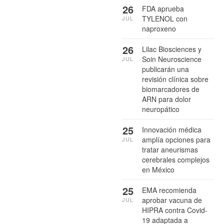
26
FDA aprueba
TYLENOL con
JUL
naproxeno
26
Lilac Biosciences y
Soin Neuroscience
JUL
publicarán una
revisión clínica sobre
biomarcadores de
ARN para dolor
neuropático
25
Innovación médica
amplía opciones para
JUL
tratar aneurismas
cerebrales complejos
en México
25
EMA recomienda
aprobar vacuna de
JUL
HIPRA contra Covid-
19 adaptada a