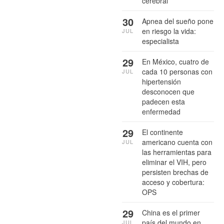
cerebral
30
Apnea del sueño pone
en riesgo la vida:
JUL
especialista
29
En México, cuatro de
cada 10 personas con
JUL
hipertensión
desconocen que
padecen esta
enfermedad
29
El continente
americano cuenta con
JUL
las herramientas para
eliminar el VIH, pero
persisten brechas de
acceso y cobertura:
OPS
29
China es el primer
país del mundo en
JUL