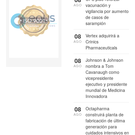
vacunación y
AGO
vigilancia por aumento
de casos de
sarampión
08
Vertex adquirirá a
Crinics
AGO
Pharmaceuticals
08
Johnson & Johnson
nombra a Tom
AGO
Cavanaugh como
vicepresidente
ejecutivo y presidente
mundial de Medicina
Innovadora
08
Octapharma
construirá planta de
AGO
fabricación de última
generación para
cuidados intensivos en