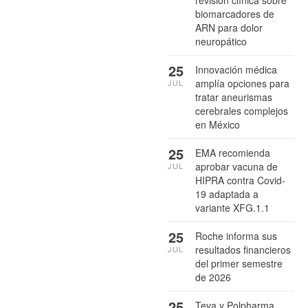
revisión clínica sobre
biomarcadores de
ARN para dolor
neuropático
25
Innovación médica
amplía opciones para
JUL
tratar aneurismas
cerebrales complejos
en México
25
EMA recomienda
aprobar vacuna de
JUL
HIPRA contra Covid-
19 adaptada a
variante XFG.1.1
25
Roche informa sus
resultados financieros
JUL
del primer semestre
de 2026
25
Teva y Polpharma