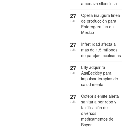
amenaza silenciosa
27
Opella inaugura línea
de producción para
JUL
Enterogermina en
México
27
Infertilidad afecta a
más de 1.5 millones
JUL
de parejas mexicanas
27
Lilly adquirirá
AtaiBeckley para
JUL
impulsar terapias de
salud mental
27
Cofepris emite alerta
sanitaria por robo y
JUL
falsificación de
diversos
medicamentos de
Bayer