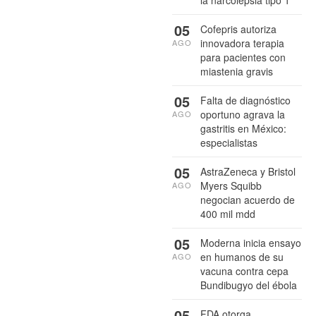
la narcolepsia tipo 1
05
Cofepris autoriza
innovadora terapia
AGO
para pacientes con
miastenia gravis
05
Falta de diagnóstico
oportuno agrava la
AGO
gastritis en México:
especialistas
05
AstraZeneca y Bristol
Myers Squibb
AGO
negocian acuerdo de
400 mil mdd
05
Moderna inicia ensayo
en humanos de su
AGO
vacuna contra cepa
Bundibugyo del ébola
05
FDA otorga