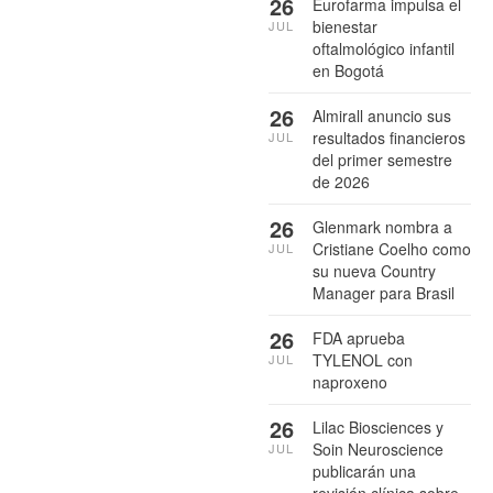
26
Eurofarma impulsa el
bienestar
JUL
oftalmológico infantil
en Bogotá
26
Almirall anuncio sus
resultados financieros
JUL
del primer semestre
de 2026
26
Glenmark nombra a
Cristiane Coelho como
JUL
su nueva Country
Manager para Brasil
26
FDA aprueba
TYLENOL con
JUL
naproxeno
26
Lilac Biosciences y
Soin Neuroscience
JUL
publicarán una