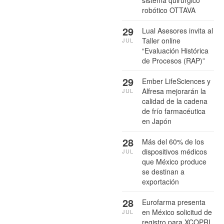
sistema quirúrgico
robótico OTTAVA
29
Lual Asesores invita al
Taller online
JUL
“Evaluación Histórica
de Procesos (RAP)”
29
Ember LifeSciences y
Alfresa mejorarán la
JUL
calidad de la cadena
de frío farmacéutica
en Japón
28
Más del 60% de los
dispositivos médicos
JUL
que México produce
se destinan a
exportación
28
Eurofarma presenta
en México solicitud de
JUL
registro para XCOPRI