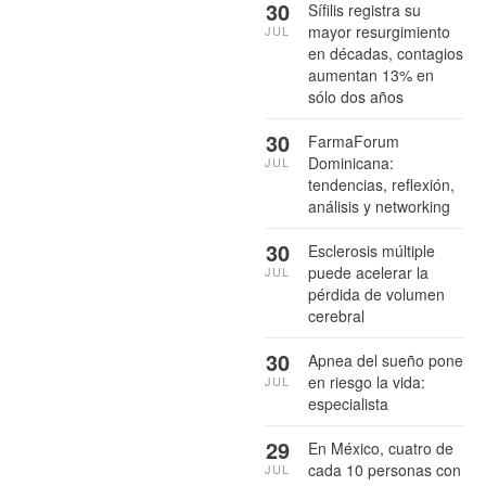
30
Sífilis registra su
mayor resurgimiento
JUL
en décadas, contagios
aumentan 13% en
sólo dos años
30
FarmaForum
Dominicana:
JUL
tendencias, reflexión,
análisis y networking
30
Esclerosis múltiple
puede acelerar la
JUL
pérdida de volumen
cerebral
30
Apnea del sueño pone
en riesgo la vida:
JUL
especialista
29
En México, cuatro de
cada 10 personas con
JUL