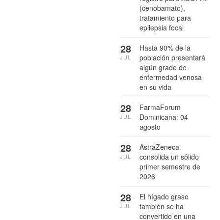
(cenobamato),
tratamiento para
epilepsia focal
28
Hasta 90% de la
población presentará
JUL
algún grado de
enfermedad venosa
en su vida
28
FarmaForum
Dominicana: 04
JUL
agosto
28
AstraZeneca
consolida un sólido
JUL
primer semestre de
2026
28
El hígado graso
también se ha
JUL
convertido en una