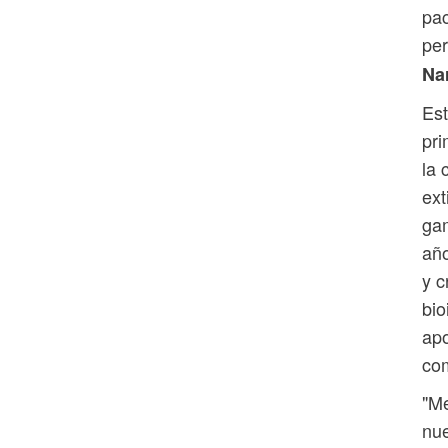
pac
per
Na
Est
pri
la 
ext
gam
año
y c
bio
apo
co
"Me
nue