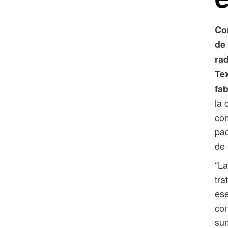
Co
de 
ra
Te
fa
la 
com
pac
de 
“La
tra
ese
con
sum