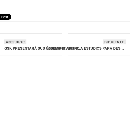
ANTERIOR
SIGUIENTE
GSK PRESENTARÁ SUS ÚLTIMAS INVESTIGACIONES EN EL ÁMBITO RESPIRATORIO
MODERNA ANUNCIA ESTUDIOS PARA DESARROLLAR VACUNA CONTRA HANTAVIRUS