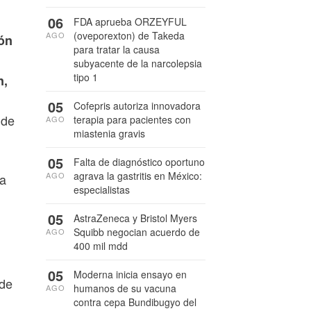
06
FDA aprueba ORZEYFUL
(oveporexton) de Takeda
AGO
ión
para tratar la causa
subyacente de la narcolepsia
tipo 1
n,
05
Cofepris autoriza innovadora
 de
terapia para pacientes con
AGO
miastenia gravis
05
Falta de diagnóstico oportuno
agrava la gastritis en México:
AGO
ta
especialistas
05
AstraZeneca y Bristol Myers
Squibb negocian acuerdo de
AGO
400 mil mdd
05
Moderna inicia ensayo en
 de
humanos de su vacuna
AGO
contra cepa Bundibugyo del