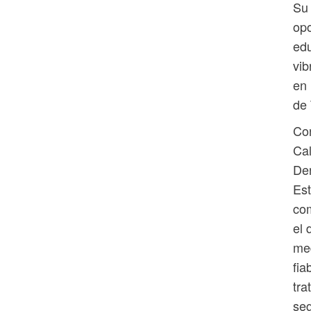
Su 
opo
edu
vib
en 
de 
Con
Cal
Den
Est
com
el 
med
fia
tra
seg