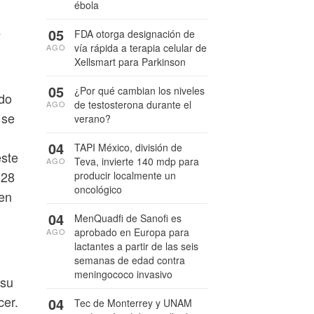
ébola
s
05
FDA otorga designación de
vía rápida a terapia celular de
AGO
Xellsmart para Parkinson
05
¿Por qué cambian los niveles
ndo
de testosterona durante el
AGO
 se
verano?
04
TAPI México, división de
este
Teva, invierte 140 mdp para
AGO
028
producir localmente un
oncológico
 en
04
MenQuadfi de Sanofi es
aprobado en Europa para
AGO
lactantes a partir de las seis
semanas de edad contra
meningococo invasivo
 su
cer.
04
Tec de Monterrey y UNAM