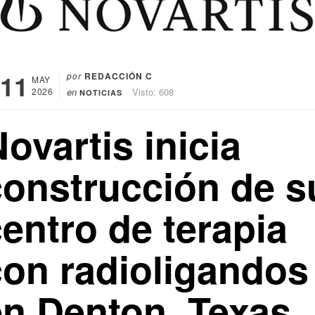
11
por
REDACCIÓN C
MAY
2026
en
Visto: 608
NOTICIAS
ovartis inicia
construcción de s
entro de terapia
con radioligandos
en Denton, Texas