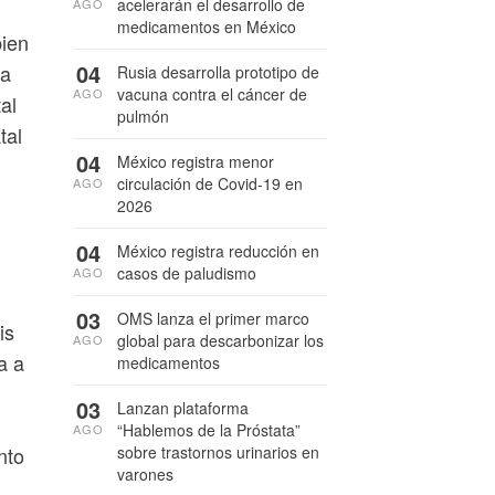
acelerarán el desarrollo de
AGO
medicamentos en México
bien
04
la
Rusia desarrolla prototipo de
vacuna contra el cáncer de
AGO
al
pulmón
tal
04
México registra menor
circulación de Covid-19 en
AGO
2026
04
México registra reducción en
casos de paludismo
AGO
03
OMS lanza el primer marco
is
global para descarbonizar los
AGO
a a
medicamentos
03
Lanzan plataforma
“Hablemos de la Próstata”
AGO
sobre trastornos urinarios en
nto
varones