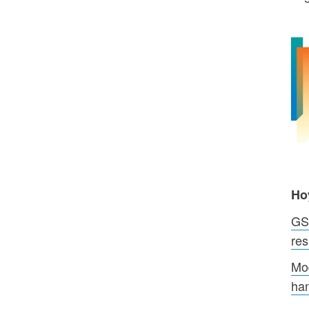
Ho
GSK
res
Mod
han