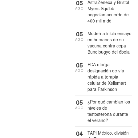
05
AstraZeneca y Bristol
Myers Squibb
AGO
negocian acuerdo de
400 mil mdd
05
Moderna inicia ensayo
en humanos de su
AGO
vacuna contra cepa
Bundibugyo del ébola
05
FDA otorga
designación de vía
AGO
rápida a terapia
celular de Xellsmart
para Parkinson
05
¿Por qué cambian los
niveles de
AGO
testosterona durante
el verano?
04
TAPI México, división