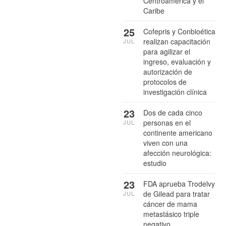
Centroamérica y el
Caribe
25
Cofepris y Conbioética
realizan capacitación
JUL
para agilizar el
ingreso, evaluación y
autorización de
protocolos de
investigación clínica
23
Dos de cada cinco
personas en el
JUL
continente americano
viven con una
afección neurológica:
estudio
23
FDA aprueba Trodelvy
de Gilead para tratar
JUL
cáncer de mama
metastásico triple
negativo