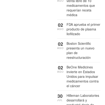
venta libre de 10
AGO
medicamentos que
requerían receta
médica
02
FDA aprueba el primer
producto de plasma
AGO
liofilizado
02
Boston Scientific
presenta un nuevo
AGO
plan de
reestructuración
02
BeOne Medicines
invierte en Estados
AGO
Unidos para impulsar
medicamentos contra
el cáncer
30
Hilleman Laboratories
desarrollará y
JUL
producirá dosis de