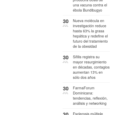
una vacuna contra el
ébola Bundibugyo
30
Nueva molécula en
investigación reduce
JUL
hasta 63% la grasa
hepática y redefine el
futuro del tratamiento
de la obesidad
30
Sífilis registra su
mayor resurgimiento
JUL
en décadas, contagios
aumentan 13% en
sólo dos años
30
FarmaForum
Dominicana:
JUL
tendencias, reflexión,
análisis y networking
30
Esclerosis múltiple