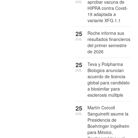
aprobar vacuna de
JUL
HIPRA contra Covid-
19 adaptada a
variante XFG.1.1
25
Roche informa sus
resultados financieros
JUL
del primer semestre
de 2026
25
Teva y Polpharma
Biologics anuncian
JUL
acuerdo de licencia
global para candidato
a biosimilar para
esclerosis múltiple
25
Martín Corcoll
Sanguinetti asume la
JUL
Presidencia de
Boehringer Ingelheim
para México,