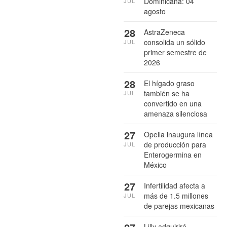
Dominicana: 04
JUL
agosto
28
AstraZeneca
consolida un sólido
JUL
primer semestre de
2026
28
El hígado graso
también se ha
JUL
convertido en una
amenaza silenciosa
27
Opella inaugura línea
de producción para
JUL
Enterogermina en
México
27
Infertilidad afecta a
más de 1.5 millones
JUL
de parejas mexicanas
Lilly adquirirá