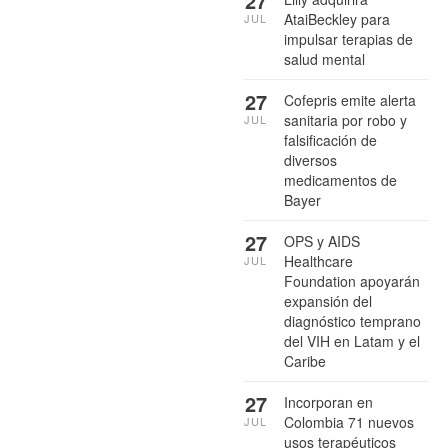
27
AtaiBeckley para
JUL
impulsar terapias de
salud mental
27
Cofepris emite alerta
sanitaria por robo y
JUL
falsificación de
diversos
medicamentos de
Bayer
27
OPS y AIDS
Healthcare
JUL
Foundation apoyarán
expansión del
diagnóstico temprano
del VIH en Latam y el
Caribe
27
Incorporan en
Colombia 71 nuevos
JUL
usos terapéuticos