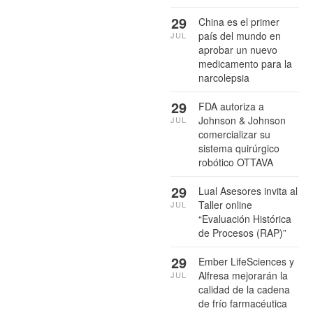
29
China es el primer
país del mundo en
JUL
aprobar un nuevo
medicamento para la
narcolepsia
29
FDA autoriza a
Johnson & Johnson
JUL
comercializar su
sistema quirúrgico
robótico OTTAVA
29
Lual Asesores invita al
Taller online
JUL
“Evaluación Histórica
de Procesos (RAP)”
29
Ember LifeSciences y
Alfresa mejorarán la
JUL
calidad de la cadena
de frío farmacéutica