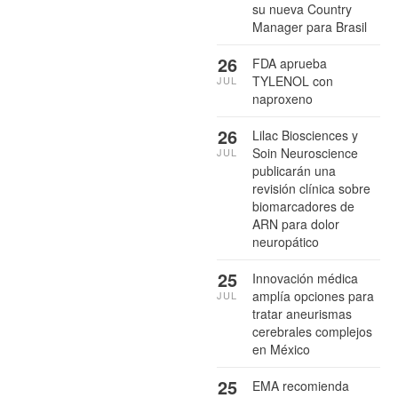
su nueva Country
Manager para Brasil
26
FDA aprueba
TYLENOL con
JUL
naproxeno
26
Lilac Biosciences y
Soin Neuroscience
JUL
publicarán una
revisión clínica sobre
biomarcadores de
ARN para dolor
neuropático
25
Innovación médica
amplía opciones para
JUL
tratar aneurismas
cerebrales complejos
en México
25
EMA recomienda