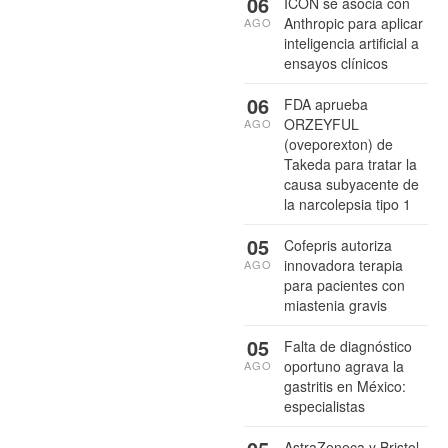
06
ICON se asocia con
Anthropic para aplicar
AGO
inteligencia artificial a
ensayos clínicos
06
FDA aprueba
ORZEYFUL
AGO
(oveporexton) de
Takeda para tratar la
causa subyacente de
la narcolepsia tipo 1
05
Cofepris autoriza
innovadora terapia
AGO
para pacientes con
miastenia gravis
05
Falta de diagnóstico
oportuno agrava la
AGO
gastritis en México:
especialistas
AstraZeneca y Bristol