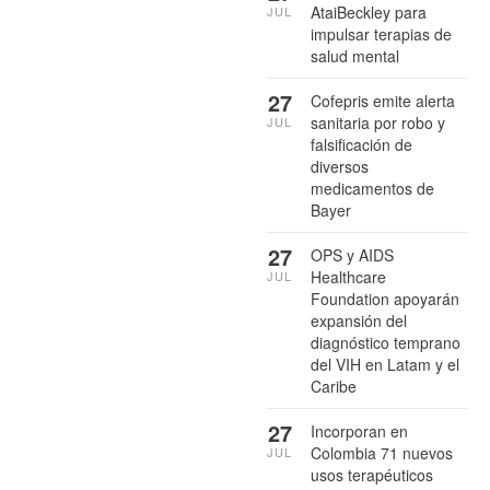
AtaiBeckley para
JUL
impulsar terapias de
salud mental
27
Cofepris emite alerta
sanitaria por robo y
JUL
falsificación de
diversos
medicamentos de
Bayer
27
OPS y AIDS
Healthcare
JUL
Foundation apoyarán
expansión del
diagnóstico temprano
del VIH en Latam y el
Caribe
27
Incorporan en
Colombia 71 nuevos
JUL
usos terapéuticos