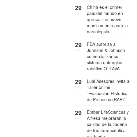
29
China es el primer
país del mundo en
JUL
aprobar un nuevo
medicamento para la
narcolepsia
29
FDA autoriza a
Johnson & Johnson
JUL
comercializar su
sistema quirúrgico
robótico OTTAVA
29
Lual Asesores invita al
Taller online
JUL
“Evaluación Histórica
de Procesos (RAP)”
29
Ember LifeSciences y
Alfresa mejorarán la
JUL
calidad de la cadena
de frío farmacéutica
en Japón