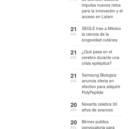
impulsa nuevos retos
para la innovación y el
acceso en Latam
21
SEGLE trae a México
la ciencia de la
JUL
longevidad cutánea
21
¿Qué pasa en el
cerebro durante una
JUL
crisis epiléptica?
21
Samsung Biologics
anuncia oferta en
JUL
efectivo para adquirir
PolyPeptide
20
Novartis celebra 30
años de avances
JUL
20
Birmex publica
convocatoria para
JUL