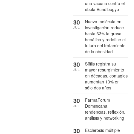
una vacuna contra el
ébola Bundibugyo
30
Nueva molécula en
investigación reduce
JUL
hasta 63% la grasa
hepática y redefine el
futuro del tratamiento
de la obesidad
30
Sífilis registra su
mayor resurgimiento
JUL
en décadas, contagios
aumentan 13% en
sólo dos años
30
FarmaForum
Dominicana:
JUL
tendencias, reflexión,
análisis y networking
30
Esclerosis múltiple