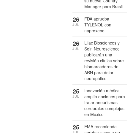
su nueva Country
Manager para Brasil
26
FDA aprueba
TYLENOL con
JUL
naproxeno
26
Lilac Biosciences y
Soin Neuroscience
JUL
publicarán una
revisión clínica sobre
biomarcadores de
ARN para dolor
neuropático
25
Innovación médica
amplía opciones para
JUL
tratar aneurismas
cerebrales complejos
en México
25
EMA recomienda
aprobar vacuna de
JUL