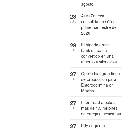
agosto
28
AstraZeneca
consolida un sólido
JUL
primer semestre de
2026
28
El hígado graso
también se ha
JUL
convertido en una
amenaza silenciosa
27
Opella inaugura línea
de producción para
JUL
Enterogermina en
México
27
Infertilidad afecta a
más de 1.5 millones
JUL
de parejas mexicanas
27
Lilly adquirirá