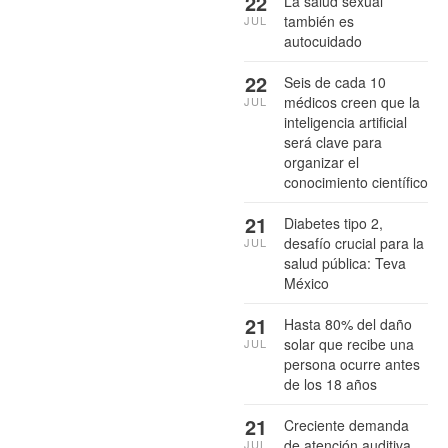
22
La salud sexual
también es
JUL
autocuidado
22
Seis de cada 10
médicos creen que la
JUL
inteligencia artificial
será clave para
organizar el
conocimiento científico
21
Diabetes tipo 2,
desafío crucial para la
JUL
salud pública: Teva
México
21
Hasta 80% del daño
solar que recibe una
JUL
persona ocurre antes
de los 18 años
21
Creciente demanda
de atención auditiva
JUL