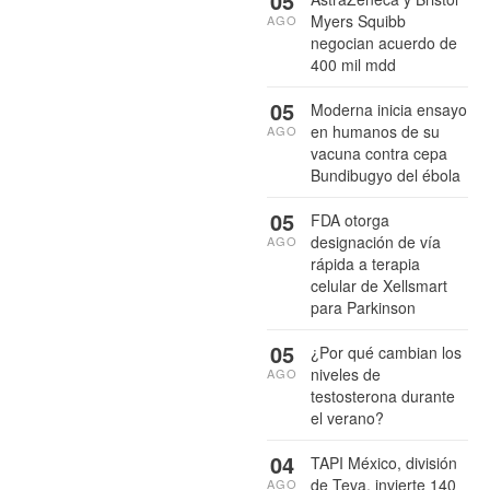
05
Myers Squibb
AGO
negocian acuerdo de
400 mil mdd
05
Moderna inicia ensayo
en humanos de su
AGO
vacuna contra cepa
Bundibugyo del ébola
05
FDA otorga
designación de vía
AGO
rápida a terapia
celular de Xellsmart
para Parkinson
05
¿Por qué cambian los
niveles de
AGO
testosterona durante
el verano?
04
TAPI México, división
de Teva, invierte 140
AGO