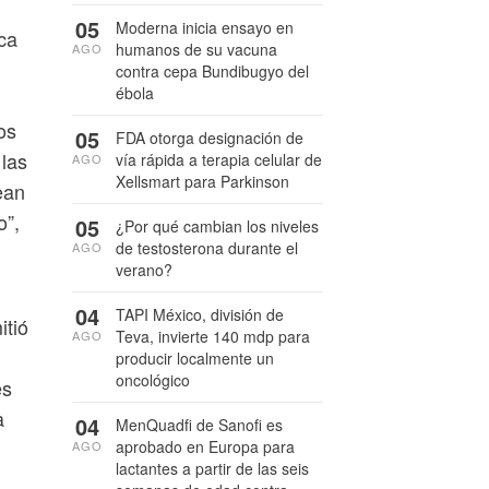
05
Moderna inicia ensayo en
ca
humanos de su vacuna
AGO
contra cepa Bundibugyo del
ébola
os
05
FDA otorga designación de
 las
vía rápida a terapia celular de
AGO
Xellsmart para Parkinson
ean
o”,
05
¿Por qué cambian los niveles
de testosterona durante el
AGO
verano?
04
TAPI México, división de
itió
Teva, invierte 140 mdp para
AGO
producir localmente un
oncológico
es
a
04
MenQuadfi de Sanofi es
aprobado en Europa para
AGO
lactantes a partir de las seis