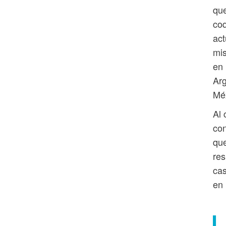
que
coq
act
mis
en 
Arg
Méx
Al 
con
que
res
cas
en 