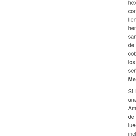
hex
con
lle
hem
sar
de 
cob
los
se
Me
Si 
una
Amé
de 
lue
inc