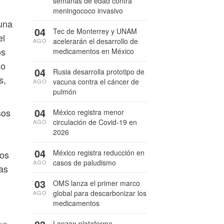
semanas de edad contra
meningococo invasivo
 una
04
Tec de Monterrey y UNAM
el
acelerarán el desarrollo de
AGO
os
medicamentos en México
do
04
Rusia desarrolla prototipo de
s,
vacuna contra el cáncer de
AGO
pulmón
04
sos
México registra menor
circulación de Covid-19 en
AGO
2026
04
México registra reducción en
Los
casos de paludismo
AGO
as
03
OMS lanza el primer marco
global para descarbonizar los
AGO
medicamentos
Lanzan plataforma