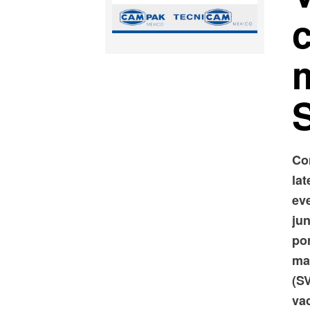
Co
la
ev
jun
po
ma
(SV
va