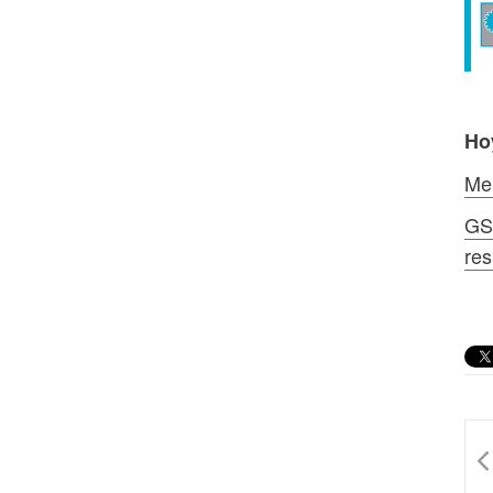
Ho
Me
GSK
res