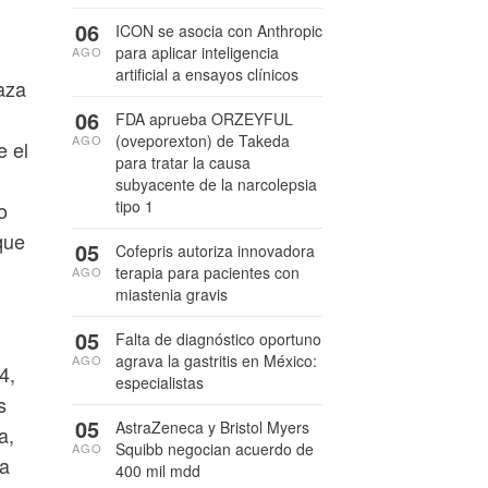
06
ICON se asocia con Anthropic
para aplicar inteligencia
AGO
artificial a ensayos clínicos
aza
06
FDA aprueba ORZEYFUL
(oveporexton) de Takeda
AGO
e el
para tratar la causa
subyacente de la narcolepsia
tipo 1
o
que
05
Cofepris autoriza innovadora
terapia para pacientes con
AGO
miastenia gravis
05
Falta de diagnóstico oportuno
agrava la gastritis en México:
AGO
4,
especialistas
s
05
AstraZeneca y Bristol Myers
a,
Squibb negocian acuerdo de
AGO
na
400 mil mdd