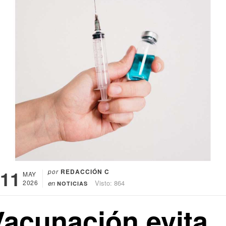
11
por
REDACCIÓN C
MAY
2026
en
Visto: 864
NOTICIAS
Vacunación evita