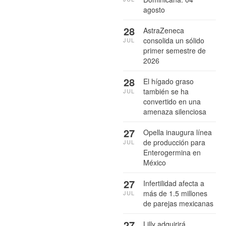
agosto
28
AstraZeneca
consolida un sólido
JUL
primer semestre de
2026
28
El hígado graso
también se ha
JUL
convertido en una
amenaza silenciosa
27
Opella inaugura línea
de producción para
JUL
Enterogermina en
México
27
Infertilidad afecta a
más de 1.5 millones
JUL
de parejas mexicanas
27
Lilly adquirirá