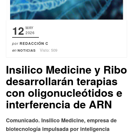
12
MAY
2026
por
REDACCIÓN C
en
Visto: 509
NOTICIAS
Insilico Medicine y Ribo
desarrollarán terapias
con oligonucleótidos e
interferencia de ARN
Comunicado. Insilico Medicine, empresa de
biotecnología impulsada por inteligencia