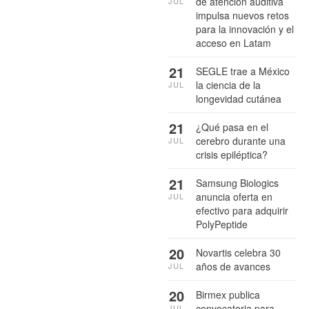
de atención auditiva
JUL
impulsa nuevos retos
para la innovación y el
acceso en Latam
21
SEGLE trae a México
la ciencia de la
JUL
longevidad cutánea
21
¿Qué pasa en el
cerebro durante una
JUL
crisis epiléptica?
21
Samsung Biologics
anuncia oferta en
JUL
efectivo para adquirir
PolyPeptide
20
Novartis celebra 30
años de avances
JUL
20
Birmex publica
convocatoria para
JUL