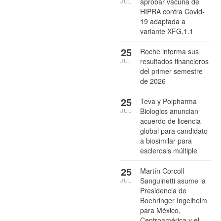
aprobar vacuna de
JUL
HIPRA contra Covid-
19 adaptada a
variante XFG.1.1
25
Roche informa sus
resultados financieros
JUL
del primer semestre
de 2026
25
Teva y Polpharma
Biologics anuncian
JUL
acuerdo de licencia
global para candidato
a biosimilar para
esclerosis múltiple
25
Martín Corcoll
Sanguinetti asume la
JUL
Presidencia de
Boehringer Ingelheim
para México,
Centroamérica y el