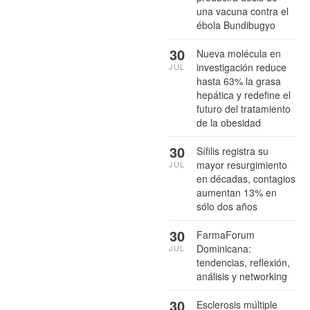
una vacuna contra el
ébola Bundibugyo
30
Nueva molécula en
investigación reduce
JUL
hasta 63% la grasa
hepática y redefine el
futuro del tratamiento
de la obesidad
30
Sífilis registra su
mayor resurgimiento
JUL
en décadas, contagios
aumentan 13% en
sólo dos años
30
FarmaForum
Dominicana:
JUL
tendencias, reflexión,
análisis y networking
30
Esclerosis múltiple