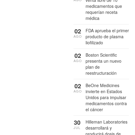
venta libre de 10
medicamentos que
requerían receta
médica
02
FDA aprueba el primer
producto de plasma
AGO
liofilizado
02
Boston Scientific
presenta un nuevo
AGO
plan de
reestructuración
02
BeOne Medicines
invierte en Estados
AGO
Unidos para impulsar
medicamentos contra
el cáncer
30
Hilleman Laboratories
desarrollará y
JUL
producirá dosis de