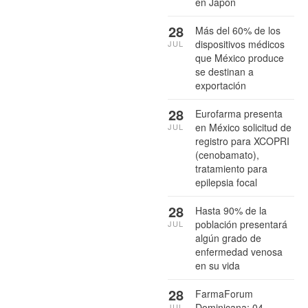
en Japón
28
Más del 60% de los
dispositivos médicos
JUL
que México produce
se destinan a
exportación
28
Eurofarma presenta
en México solicitud de
JUL
registro para XCOPRI
(cenobamato),
tratamiento para
epilepsia focal
28
Hasta 90% de la
población presentará
JUL
algún grado de
enfermedad venosa
en su vida
28
FarmaForum
Dominicana: 04
JUL