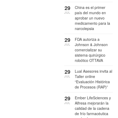
29
China es el primer
país del mundo en
JUL
aprobar un nuevo
medicamento para la
narcolepsia
29
FDA autoriza a
Johnson & Johnson
JUL
comercializar su
sistema quirúrgico
robótico OTTAVA
29
Lual Asesores invita al
Taller online
JUL
“Evaluación Histórica
de Procesos (RAP)”
29
Ember LifeSciences y
Alfresa mejorarán la
JUL
calidad de la cadena
de frío farmacéutica