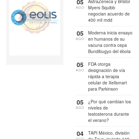
05
AstraZeneca y Bristol
Myers Squibb
AGO
negocian acuerdo de
400 mil mdd
05
Moderna inicia ensayo
en humanos de su
AGO
vacuna contra cepa
Bundibugyo del ébola
05
FDA otorga
designación de vía
AGO
rápida a terapia
celular de Xellsmart
para Parkinson
05
¿Por qué cambian los
niveles de
AGO
testosterona durante
el verano?
04
TAPI México, división
AGO