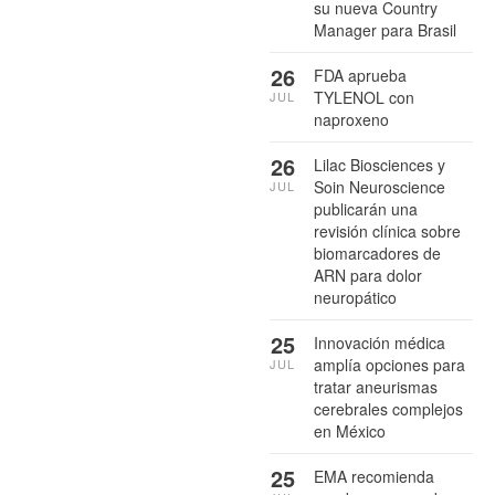
su nueva Country
Manager para Brasil
26
FDA aprueba
TYLENOL con
JUL
naproxeno
26
Lilac Biosciences y
Soin Neuroscience
JUL
publicarán una
revisión clínica sobre
biomarcadores de
ARN para dolor
neuropático
25
Innovación médica
amplía opciones para
JUL
tratar aneurismas
cerebrales complejos
en México
25
EMA recomienda