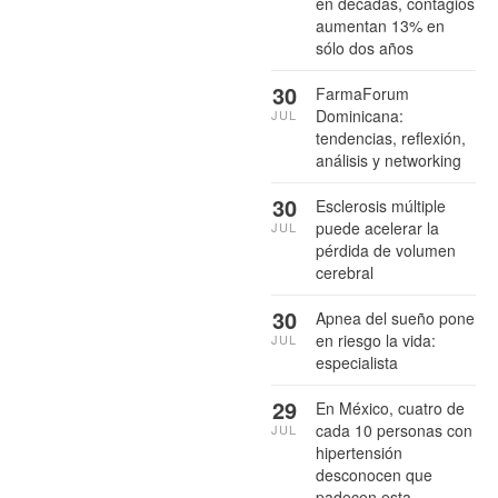
en décadas, contagios
aumentan 13% en
sólo dos años
30
FarmaForum
Dominicana:
JUL
tendencias, reflexión,
análisis y networking
30
Esclerosis múltiple
puede acelerar la
JUL
pérdida de volumen
cerebral
30
Apnea del sueño pone
en riesgo la vida:
JUL
especialista
29
En México, cuatro de
cada 10 personas con
JUL
hipertensión
desconocen que
padecen esta