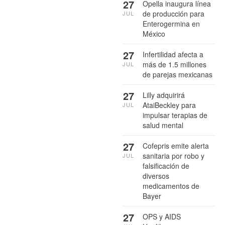
27
Opella inaugura línea
de producción para
JUL
Enterogermina en
México
27
Infertilidad afecta a
más de 1.5 millones
JUL
de parejas mexicanas
27
Lilly adquirirá
AtaiBeckley para
JUL
impulsar terapias de
salud mental
27
Cofepris emite alerta
sanitaria por robo y
JUL
falsificación de
diversos
medicamentos de
Bayer
27
OPS y AIDS