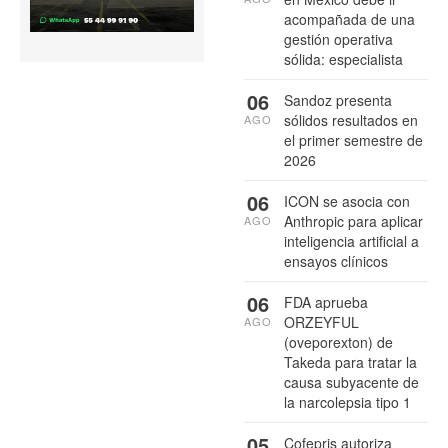
acompañada de una
gestión operativa
sólida: especialista
06
Sandoz presenta
sólidos resultados en
AGO
el primer semestre de
2026
06
ICON se asocia con
Anthropic para aplicar
AGO
inteligencia artificial a
ensayos clínicos
06
FDA aprueba
ORZEYFUL
AGO
(oveporexton) de
Takeda para tratar la
causa subyacente de
la narcolepsia tipo 1
05
Cofepris autoriza