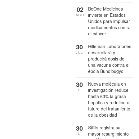
02
BeOne Medicines
invierte en Estados
AGO
Unidos para impulsar
medicamentos contra
el cáncer
30
Hilleman Laboratories
desarrollará y
JUL
producirá dosis de
una vacuna contra el
ébola Bundibugyo
30
Nueva molécula en
investigación reduce
JUL
hasta 63% la grasa
hepática y redefine el
futuro del tratamiento
de la obesidad
30
Sífilis registra su
mayor resurgimiento
JUL