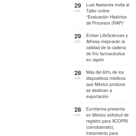
29
Lual Asesores invita al
Taller online
JUL
“Evaluación Histórica
de Procesos (RAP)”
29
Ember LifeSciences y
Alfresa mejorarán la
JUL
calidad de la cadena
de frío farmacéutica
en Japón
28
Más del 60% de los
dispositivos médicos
JUL
que México produce
se destinan a
exportación
28
Eurofarma presenta
en México solicitud de
JUL
registro para XCOPRI
(cenobamato),
tratamiento para