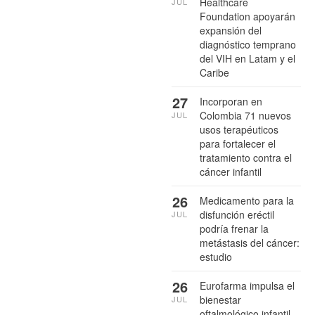
Healthcare
JUL
Foundation apoyarán
expansión del
diagnóstico temprano
del VIH en Latam y el
Caribe
27
Incorporan en
Colombia 71 nuevos
JUL
usos terapéuticos
para fortalecer el
tratamiento contra el
cáncer infantil
26
Medicamento para la
disfunción eréctil
JUL
podría frenar la
metástasis del cáncer:
estudio
26
Eurofarma impulsa el
bienestar
JUL
oftalmológico infantil