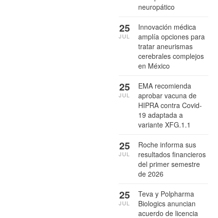
neuropático
25
Innovación médica
amplía opciones para
JUL
tratar aneurismas
cerebrales complejos
en México
25
EMA recomienda
aprobar vacuna de
JUL
HIPRA contra Covid-
19 adaptada a
variante XFG.1.1
25
Roche informa sus
resultados financieros
JUL
del primer semestre
de 2026
25
Teva y Polpharma
Biologics anuncian
JUL
acuerdo de licencia