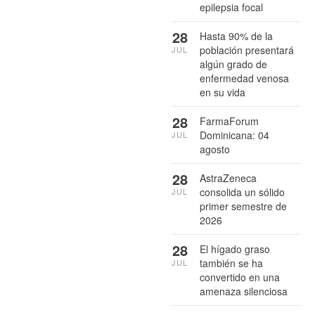
epilepsia focal
28
Hasta 90% de la
población presentará
JUL
algún grado de
enfermedad venosa
en su vida
28
FarmaForum
Dominicana: 04
JUL
agosto
28
AstraZeneca
consolida un sólido
JUL
primer semestre de
2026
28
El hígado graso
también se ha
JUL
convertido en una
amenaza silenciosa