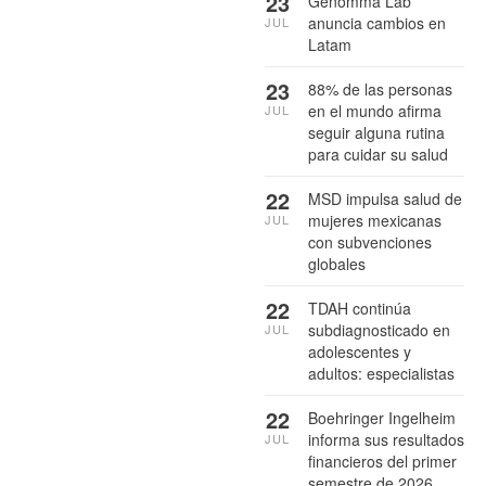
23
Genomma Lab
anuncia cambios en
JUL
Latam
23
88% de las personas
en el mundo afirma
JUL
seguir alguna rutina
para cuidar su salud
22
MSD impulsa salud de
mujeres mexicanas
JUL
con subvenciones
globales
22
TDAH continúa
subdiagnosticado en
JUL
adolescentes y
adultos: especialistas
22
Boehringer Ingelheim
informa sus resultados
JUL
financieros del primer
semestre de 2026