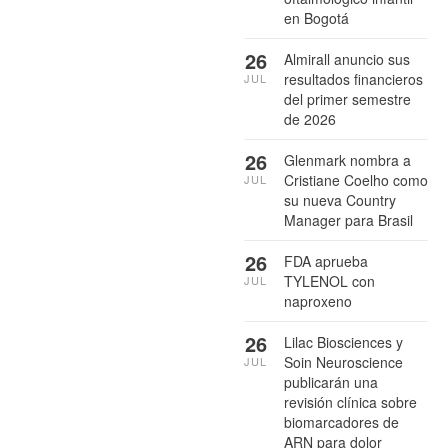
en Bogotá
26
Almirall anuncio sus
resultados financieros
JUL
del primer semestre
de 2026
26
Glenmark nombra a
Cristiane Coelho como
JUL
su nueva Country
Manager para Brasil
26
FDA aprueba
TYLENOL con
JUL
naproxeno
26
Lilac Biosciences y
Soin Neuroscience
JUL
publicarán una
revisión clínica sobre
biomarcadores de
ARN para dolor