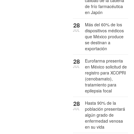
calidad de la cadena
de frío farmacéutica
en Japón
28
Más del 60% de los
dispositivos médicos
JUL
que México produce
se destinan a
exportación
28
Eurofarma presenta
en México solicitud de
JUL
registro para XCOPRI
(cenobamato),
tratamiento para
epilepsia focal
28
Hasta 90% de la
población presentará
JUL
algún grado de
enfermedad venosa
en su vida