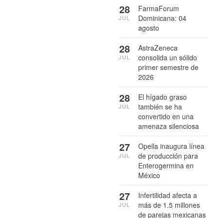
28
FarmaForum
Dominicana: 04
JUL
agosto
28
AstraZeneca
consolida un sólido
JUL
primer semestre de
2026
28
El hígado graso
también se ha
JUL
convertido en una
amenaza silenciosa
27
Opella inaugura línea
de producción para
JUL
Enterogermina en
México
27
Infertilidad afecta a
más de 1.5 millones
JUL
de parejas mexicanas