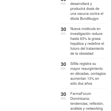
desarrollará y
JUL
producirá dosis de
una vacuna contra el
ébola Bundibugyo
30
Nueva molécula en
investigación reduce
JUL
hasta 63% la grasa
hepática y redefine el
futuro del tratamiento
de la obesidad
30
Sífilis registra su
mayor resurgimiento
JUL
en décadas, contagios
aumentan 13% en
sólo dos años
30
FarmaForum
Dominicana:
JUL
tendencias, reflexión,
análisis y networking