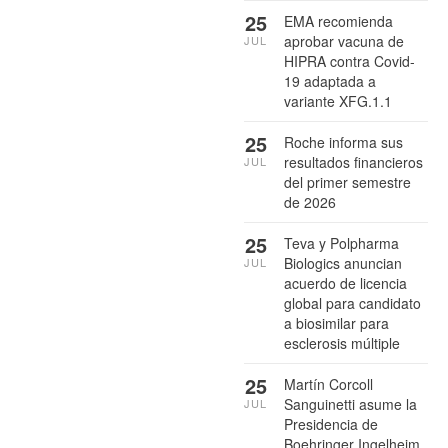
25
EMA recomienda
aprobar vacuna de
JUL
HIPRA contra Covid-
19 adaptada a
variante XFG.1.1
25
Roche informa sus
resultados financieros
JUL
del primer semestre
de 2026
25
Teva y Polpharma
Biologics anuncian
JUL
acuerdo de licencia
global para candidato
a biosimilar para
esclerosis múltiple
25
Martín Corcoll
Sanguinetti asume la
JUL
Presidencia de
Boehringer Ingelheim