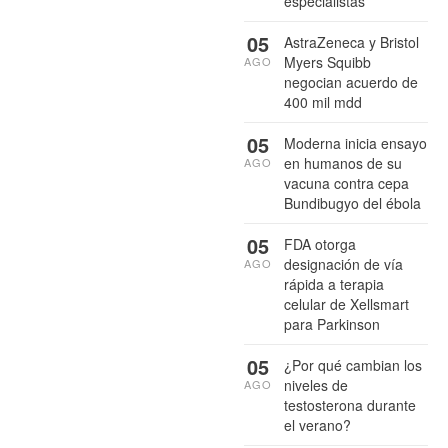
especialistas
05
AstraZeneca y Bristol
Myers Squibb
AGO
negocian acuerdo de
400 mil mdd
05
Moderna inicia ensayo
en humanos de su
AGO
vacuna contra cepa
Bundibugyo del ébola
05
FDA otorga
designación de vía
AGO
rápida a terapia
celular de Xellsmart
para Parkinson
05
¿Por qué cambian los
niveles de
AGO
testosterona durante
el verano?