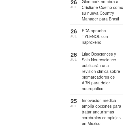
26
Glenmark nombra a
Cristiane Coelho como
JUL
su nueva Country
Manager para Brasil
26
FDA aprueba
TYLENOL con
JUL
naproxeno
26
Lilac Biosciences y
Soin Neuroscience
JUL
publicarán una
revisión clínica sobre
biomarcadores de
ARN para dolor
neuropático
25
Innovación médica
amplía opciones para
JUL
tratar aneurismas
cerebrales complejos
en México