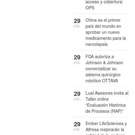
acceso y cobertura:
OPS
29
China es el primer
país del mundo en
JUL
aprobar un nuevo
medicamento para la
narcolepsia
29
FDA autoriza a
Johnson & Johnson
JUL
comercializar su
sistema quirúrgico
robótico OTTAVA
29
Lual Asesores invita al
Taller online
JUL
“Evaluación Histórica
de Procesos (RAP)”
29
Ember LifeSciences y
Alfresa mejorarán la
JUL