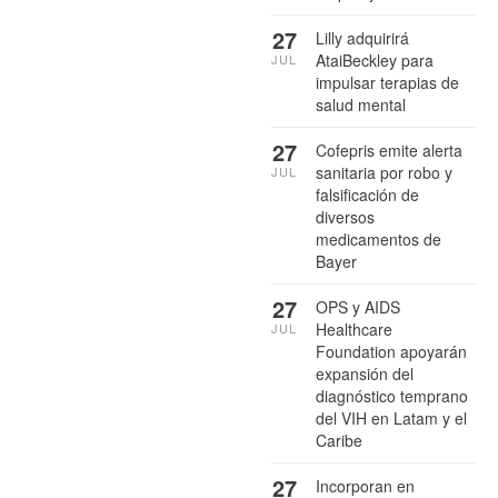
27
Lilly adquirirá
AtaiBeckley para
JUL
impulsar terapias de
salud mental
27
Cofepris emite alerta
sanitaria por robo y
JUL
falsificación de
diversos
medicamentos de
Bayer
27
OPS y AIDS
Healthcare
JUL
Foundation apoyarán
expansión del
diagnóstico temprano
del VIH en Latam y el
Caribe
27
Incorporan en