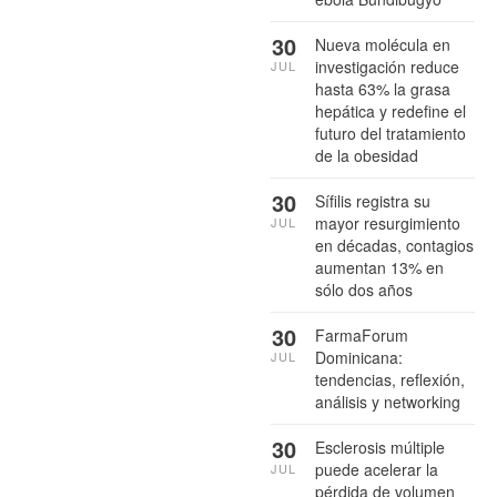
30
Nueva molécula en
investigación reduce
JUL
hasta 63% la grasa
hepática y redefine el
futuro del tratamiento
de la obesidad
30
Sífilis registra su
mayor resurgimiento
JUL
en décadas, contagios
aumentan 13% en
sólo dos años
30
FarmaForum
Dominicana:
JUL
tendencias, reflexión,
análisis y networking
30
Esclerosis múltiple
puede acelerar la
JUL
pérdida de volumen