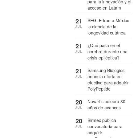
para la innovación y el
acceso en Latam
21
SEGLE trae a México
la ciencia de la
JUL
longevidad cutánea
21
¿Qué pasa en el
cerebro durante una
JUL
crisis epiléptica?
21
Samsung Biologics
anuncia oferta en
JUL
efectivo para adquirir
PolyPeptide
20
Novartis celebra 30
años de avances
JUL
20
Birmex publica
convocatoria para
JUL
adquirir