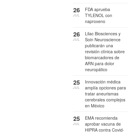
26
FDA aprueba
TYLENOL con
JUL
naproxeno
26
Lilac Biosciences y
Soin Neuroscience
JUL
publicarán una
revisión clínica sobre
biomarcadores de
ARN para dolor
neuropático
25
Innovación médica
amplía opciones para
JUL
tratar aneurismas
cerebrales complejos
en México
25
EMA recomienda
aprobar vacuna de
JUL
HIPRA contra Covid-