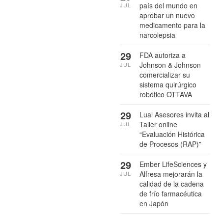
país del mundo en
JUL
aprobar un nuevo
medicamento para la
narcolepsia
29
FDA autoriza a
Johnson & Johnson
JUL
comercializar su
sistema quirúrgico
robótico OTTAVA
29
Lual Asesores invita al
Taller online
JUL
“Evaluación Histórica
de Procesos (RAP)”
29
Ember LifeSciences y
Alfresa mejorarán la
JUL
calidad de la cadena
de frío farmacéutica
en Japón