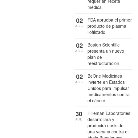
requerían receta
médica
02
FDA aprueba el primer
producto de plasma
AGO
liofilizado
02
Boston Scientific
presenta un nuevo
AGO
plan de
reestructuración
02
BeOne Medicines
invierte en Estados
AGO
Unidos para impulsar
medicamentos contra
el cáncer
30
Hilleman Laboratories
desarrollará y
JUL
producirá dosis de
una vacuna contra el
ébola Bundibugyo