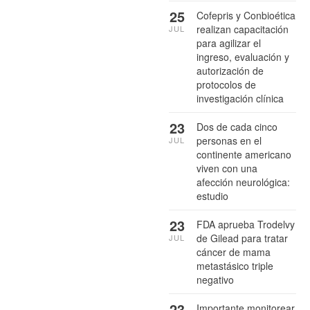
25
Cofepris y Conbioética
realizan capacitación
JUL
para agilizar el
ingreso, evaluación y
autorización de
protocolos de
investigación clínica
23
Dos de cada cinco
personas en el
JUL
continente americano
viven con una
afección neurológica:
estudio
23
FDA aprueba Trodelvy
de Gilead para tratar
JUL
cáncer de mama
metastásico triple
negativo
23
Importante monitorear