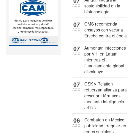
07
sostenibilidad en la
AGO
biotecnología
07
OMS recomienda
ensayos con vacuna
AGO
Ervebo contra el ébola
07
Aumentan infecciones
por VIH en Latam
AGO
mientras el
financiamiento global
disminuye
07
GSK y Relation
refuerzan alianza para
AGO
descubrir fármacos
mediante inteligencia
artificial
06
Combaten en México
publicidad irregular en
AGO
redes sociales y