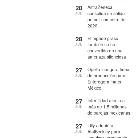
28
AstraZeneca
consolida un sólido
JUL
primer semestre de
2026
28
El hígado graso
también se ha
JUL
convertido en una
amenaza silenciosa
27
Opella inaugura línea
de producción para
JUL
Enterogermina en
México
27
Infertilidad afecta a
más de 1.5 millones
JUL
de parejas mexicanas
27
Lilly adquirirá
AtaiBeckley para
JUL
impulsar terapias de