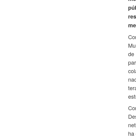
pú
res
me
Com
Mun
de 
par
col
nac
ter
est
Con
Des
net
ha 