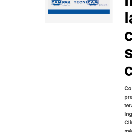
l
c
Co
pre
te
Ing
Cl
mé