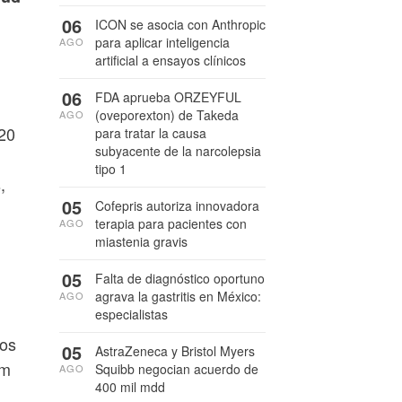
06
ICON se asocia con Anthropic
para aplicar inteligencia
AGO
artificial a ensayos clínicos
06
FDA aprueba ORZEYFUL
(oveporexton) de Takeda
AGO
 20
para tratar la causa
subyacente de la narcolepsia
tipo 1
,
05
Cofepris autoriza innovadora
terapia para pacientes con
AGO
miastenia gravis
05
Falta de diagnóstico oportuno
agrava la gastritis en México:
AGO
especialistas
sos
05
AstraZeneca y Bristol Myers
im
Squibb negocian acuerdo de
AGO
400 mil mdd