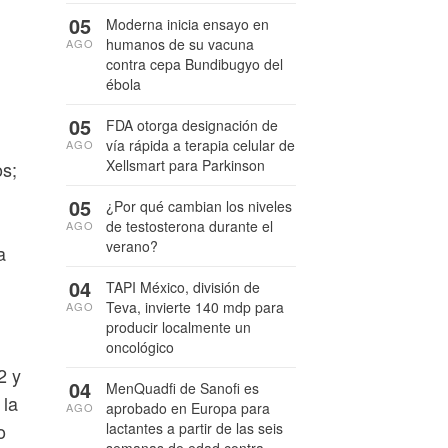
05
Moderna inicia ensayo en
humanos de su vacuna
AGO
contra cepa Bundibugyo del
ébola
05
FDA otorga designación de
vía rápida a terapia celular de
AGO
Xellsmart para Parkinson
s;
05
¿Por qué cambian los niveles
de testosterona durante el
AGO
verano?
a
04
TAPI México, división de
Teva, invierte 140 mdp para
AGO
producir localmente un
oncológico
2 y
04
MenQuadfi de Sanofi es
 la
aprobado en Europa para
AGO
o
lactantes a partir de las seis