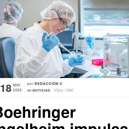
18
por
REDACCIÓN C
MAY
2026
en
Visto: 1290
NOTICIAS
Boehringer
Ingelheim impulsa