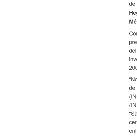
de 
He
Mé
Con
pre
del
inv
200
“No
de 
(IN
(IN
“Sa
cer
enf