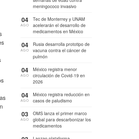
semanas de edad contra
meningococo invasivo
04
Tec de Monterrey y UNAM
acelerarán el desarrollo de
AGO
medicamentos en México
s
es
04
Rusia desarrolla prototipo de
vacuna contra el cáncer de
AGO
pulmón
s
04
México registra menor
circulación de Covid-19 en
AGO
os
2026
04
México registra reducción en
ias
casos de paludismo
AGO
ón
03
OMS lanza el primer marco
global para descarbonizar los
AGO
medicamentos
03
Lanzan plataforma