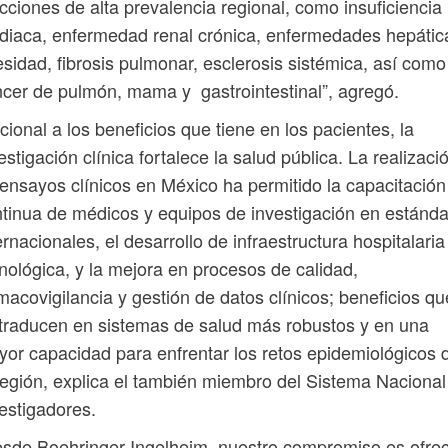
cciones de alta prevalencia regional, como insuficiencia
diaca, enfermedad renal crónica, enfermedades hepátic
sidad, fibrosis pulmonar, esclerosis sistémica, así como
cer de pulmón, mama y gastrointestinal”, agregó.
cional a los beneficios que tiene en los pacientes, la
estigación clínica fortalece la salud pública. La realizaci
ensayos clínicos en México ha permitido la capacitación
tinua de médicos y equipos de investigación en estánd
ernacionales, el desarrollo de infraestructura hospitalaria
nológica, y la mejora en procesos de calidad,
macovigilancia y gestión de datos clínicos; beneficios qu
traducen en sistemas de salud más robustos y en una
or capacidad para enfrentar los retos epidemiológicos 
región, explica el también miembro del Sistema Nacional
estigadores.
sde Boehringer Ingelheim, nuestro compromiso es ofre