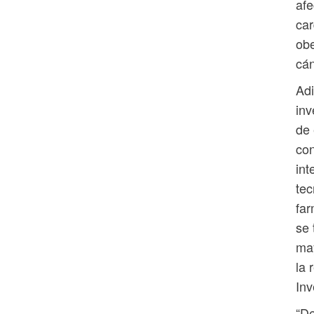
afe
car
obe
cán
Adi
inv
de 
con
int
tec
far
se 
may
la 
Inv
“De