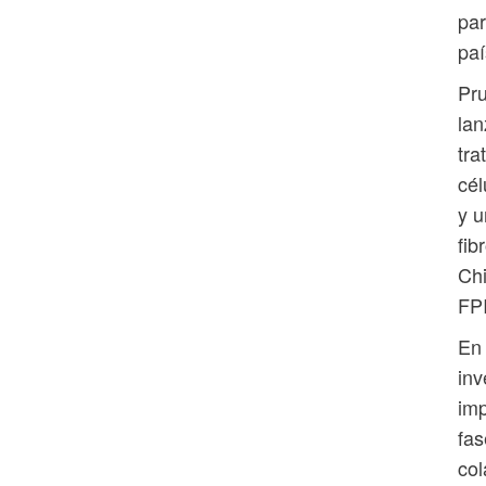
par
paí
Pru
lan
tra
cé
y u
fib
Chi
FPI
En 
inv
imp
fas
col