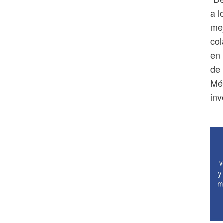
a l
mej
col
en 
de 
Méx
inv