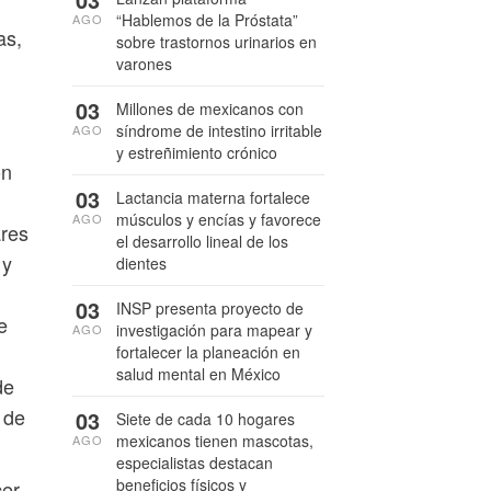
“Hablemos de la Próstata”
AGO
as,
sobre trastornos urinarios en
varones
03
Millones de mexicanos con
síndrome de intestino irritable
AGO
y estreñimiento crónico
ón
03
Lactancia materna fortalece
músculos y encías y favorece
AGO
ares
el desarrollo lineal de los
 y
dientes
03
INSP presenta proyecto de
e
investigación para mapear y
AGO
fortalecer la planeación en
salud mental en México
de
 de
03
Siete de cada 10 hogares
mexicanos tienen mascotas,
AGO
especialistas destacan
beneficios físicos y
cer