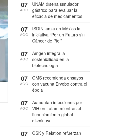
07
UNAM diseña simulador
gástrico para evaluar la
AGO
eficacia de medicamentos
07
ISDIN lanza en México la
iniciativa “Por un Futuro sin
AGO
Cáncer de Piel”
07
Amgen integra la
sostenibilidad en la
AGO
biotecnología
07
OMS recomienda ensayos
con vacuna Ervebo contra el
AGO
ébola
07
Aumentan infecciones por
VIH en Latam mientras el
AGO
financiamiento global
disminuye
07
GSK y Relation refuerzan