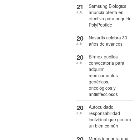
21
Samsung Biologics
anuncia oferta en
JUL
efectivo para adquirir
PolyPeptide
20
Novartis celebra 30
años de avances
JUL
20
Birmex publica
convocatoria para
JUL
adquirir
medicamentos
genéricos,
oncológicos y
antiinfecciosos
20
Autocuidado,
responsabilidad
JUL
individual que genera
un bien común
20
Merck inaugura una