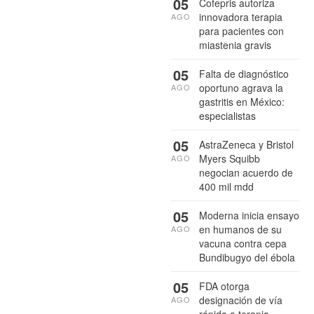
05
Cofepris autoriza
innovadora terapia
AGO
para pacientes con
miastenia gravis
05
Falta de diagnóstico
oportuno agrava la
AGO
gastritis en México:
especialistas
05
AstraZeneca y Bristol
Myers Squibb
AGO
negocian acuerdo de
400 mil mdd
05
Moderna inicia ensayo
en humanos de su
AGO
vacuna contra cepa
Bundibugyo del ébola
05
FDA otorga
designación de vía
AGO
rápida a terapia