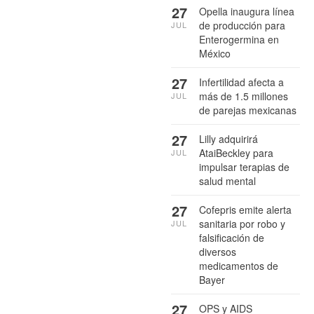
27
Opella inaugura línea
de producción para
JUL
Enterogermina en
México
27
Infertilidad afecta a
más de 1.5 millones
JUL
de parejas mexicanas
27
Lilly adquirirá
AtaiBeckley para
JUL
impulsar terapias de
salud mental
27
Cofepris emite alerta
sanitaria por robo y
JUL
falsificación de
diversos
medicamentos de
Bayer
27
OPS y AIDS