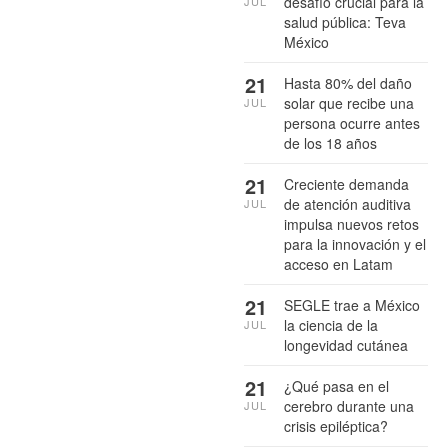
desafío crucial para la
JUL
salud pública: Teva
México
21
Hasta 80% del daño
solar que recibe una
JUL
persona ocurre antes
de los 18 años
21
Creciente demanda
de atención auditiva
JUL
impulsa nuevos retos
para la innovación y el
acceso en Latam
21
SEGLE trae a México
la ciencia de la
JUL
longevidad cutánea
21
¿Qué pasa en el
cerebro durante una
JUL
crisis epiléptica?