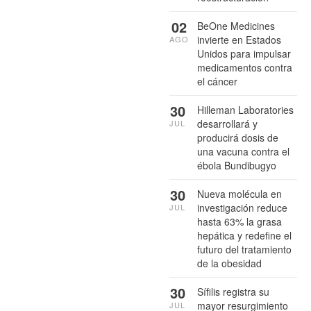
02
BeOne Medicines
invierte en Estados
AGO
Unidos para impulsar
medicamentos contra
el cáncer
30
Hilleman Laboratories
desarrollará y
JUL
producirá dosis de
una vacuna contra el
ébola Bundibugyo
30
Nueva molécula en
investigación reduce
JUL
hasta 63% la grasa
hepática y redefine el
futuro del tratamiento
de la obesidad
30
Sífilis registra su
mayor resurgimiento
JUL