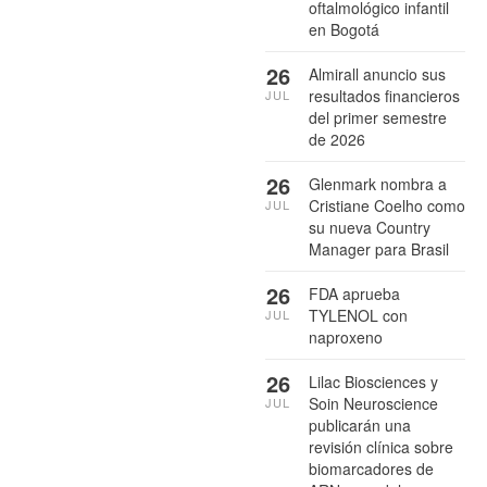
oftalmológico infantil
en Bogotá
26
Almirall anuncio sus
resultados financieros
JUL
del primer semestre
de 2026
26
Glenmark nombra a
Cristiane Coelho como
JUL
su nueva Country
Manager para Brasil
26
FDA aprueba
TYLENOL con
JUL
naproxeno
26
Lilac Biosciences y
Soin Neuroscience
JUL
publicarán una
revisión clínica sobre
biomarcadores de