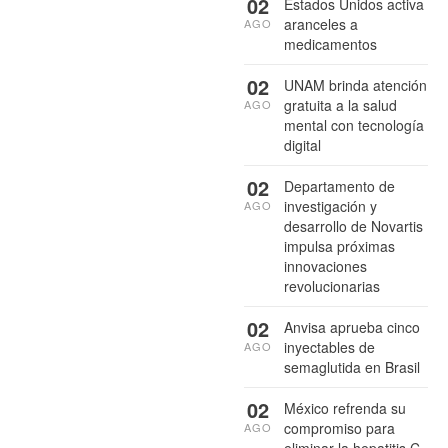
02
Estados Unidos activa
aranceles a
AGO
medicamentos
02
UNAM brinda atención
gratuita a la salud
AGO
mental con tecnología
digital
02
Departamento de
investigación y
AGO
desarrollo de Novartis
impulsa próximas
innovaciones
revolucionarias
02
Anvisa aprueba cinco
inyectables de
AGO
semaglutida en Brasil
02
México refrenda su
compromiso para
AGO
eliminar la hepatitis C