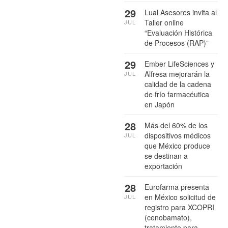
29
Lual Asesores invita al
Taller online
JUL
“Evaluación Histórica
de Procesos (RAP)”
29
Ember LifeSciences y
Alfresa mejorarán la
JUL
calidad de la cadena
de frío farmacéutica
en Japón
28
Más del 60% de los
dispositivos médicos
JUL
que México produce
se destinan a
exportación
28
Eurofarma presenta
en México solicitud de
JUL
registro para XCOPRI
(cenobamato),
tratamiento para