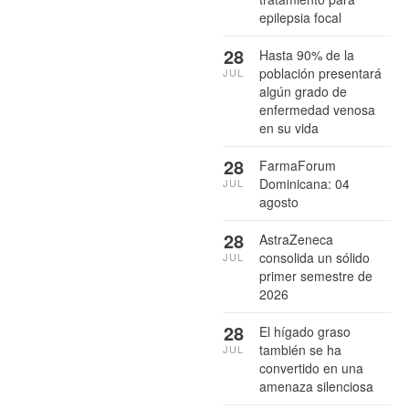
epilepsia focal
28
Hasta 90% de la
población presentará
JUL
algún grado de
enfermedad venosa
en su vida
28
FarmaForum
Dominicana: 04
JUL
agosto
28
AstraZeneca
consolida un sólido
JUL
primer semestre de
2026
28
El hígado graso
también se ha
JUL
convertido en una
amenaza silenciosa