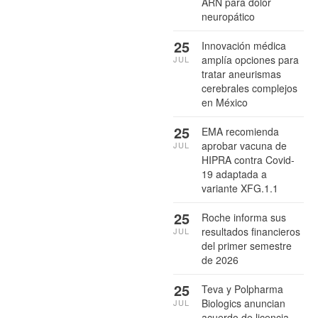
ARN para dolor
neuropático
25
Innovación médica
amplía opciones para
JUL
tratar aneurismas
cerebrales complejos
en México
25
EMA recomienda
aprobar vacuna de
JUL
HIPRA contra Covid-
19 adaptada a
variante XFG.1.1
25
Roche informa sus
resultados financieros
JUL
del primer semestre
de 2026
25
Teva y Polpharma
Biologics anuncian
JUL
acuerdo de licencia