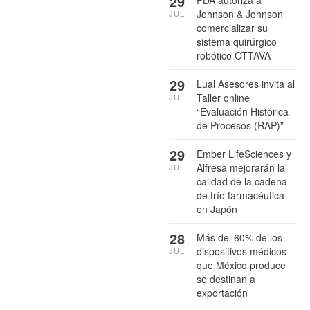
29
FDA autoriza a
Johnson & Johnson
JUL
comercializar su
sistema quirúrgico
robótico OTTAVA
29
Lual Asesores invita al
Taller online
JUL
“Evaluación Histórica
de Procesos (RAP)”
29
Ember LifeSciences y
Alfresa mejorarán la
JUL
calidad de la cadena
de frío farmacéutica
en Japón
28
Más del 60% de los
dispositivos médicos
JUL
que México produce
se destinan a
exportación