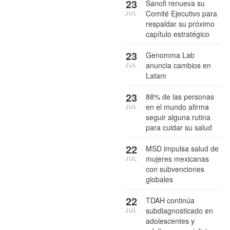
23
Sanofi renueva su
Comité Ejecutivo para
JUL
respaldar su próximo
capítulo estratégico
23
Genomma Lab
anuncia cambios en
JUL
Latam
23
88% de las personas
en el mundo afirma
JUL
seguir alguna rutina
para cuidar su salud
22
MSD impulsa salud de
mujeres mexicanas
JUL
con subvenciones
globales
22
TDAH continúa
subdiagnosticado en
JUL
adolescentes y