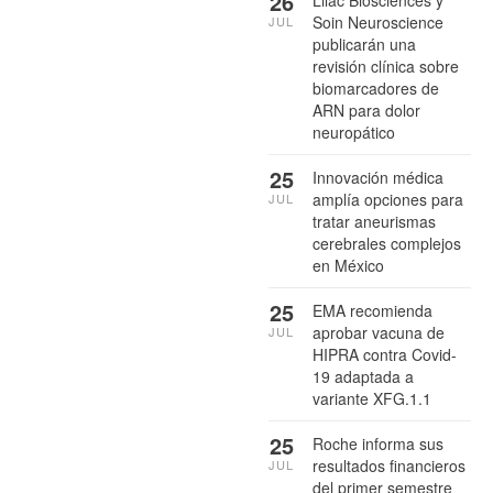
26
Lilac Biosciences y
Soin Neuroscience
JUL
publicarán una
revisión clínica sobre
biomarcadores de
ARN para dolor
neuropático
25
Innovación médica
amplía opciones para
JUL
tratar aneurismas
cerebrales complejos
en México
25
EMA recomienda
aprobar vacuna de
JUL
HIPRA contra Covid-
19 adaptada a
variante XFG.1.1
25
Roche informa sus
resultados financieros
JUL
del primer semestre