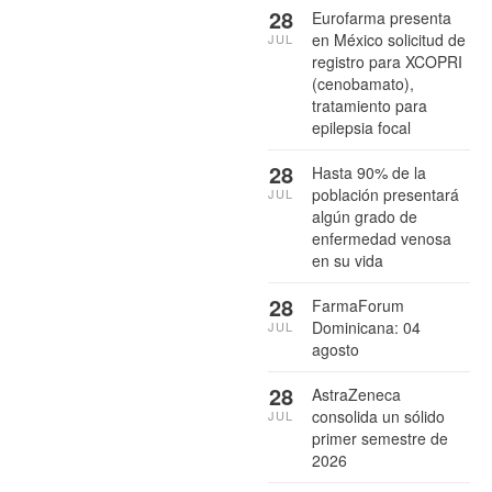
28
Eurofarma presenta
en México solicitud de
JUL
registro para XCOPRI
(cenobamato),
tratamiento para
epilepsia focal
28
Hasta 90% de la
población presentará
JUL
algún grado de
enfermedad venosa
en su vida
28
FarmaForum
Dominicana: 04
JUL
agosto
28
AstraZeneca
consolida un sólido
JUL
primer semestre de
2026