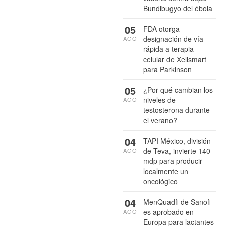
Bundibugyo del ébola
05
FDA otorga
designación de vía
AGO
rápida a terapia
celular de Xellsmart
para Parkinson
05
¿Por qué cambian los
niveles de
AGO
testosterona durante
el verano?
04
TAPI México, división
de Teva, invierte 140
AGO
mdp para producir
localmente un
oncológico
04
MenQuadfi de Sanofi
es aprobado en
AGO
Europa para lactantes