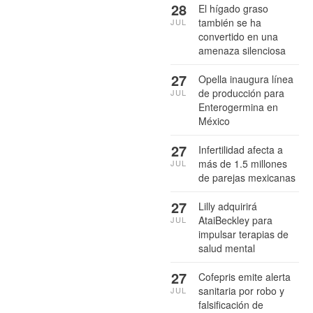
28
El hígado graso
también se ha
JUL
convertido en una
amenaza silenciosa
27
Opella inaugura línea
de producción para
JUL
Enterogermina en
México
27
Infertilidad afecta a
más de 1.5 millones
JUL
de parejas mexicanas
27
Lilly adquirirá
AtaiBeckley para
JUL
impulsar terapias de
salud mental
27
Cofepris emite alerta
sanitaria por robo y
JUL
falsificación de