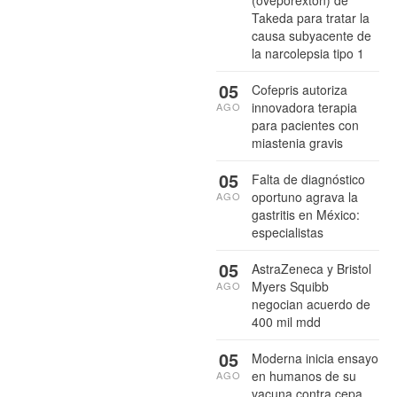
(oveporexton) de
Takeda para tratar la
causa subyacente de
la narcolepsia tipo 1
05
Cofepris autoriza
innovadora terapia
AGO
para pacientes con
miastenia gravis
05
Falta de diagnóstico
oportuno agrava la
AGO
gastritis en México:
especialistas
05
AstraZeneca y Bristol
Myers Squibb
AGO
negocian acuerdo de
400 mil mdd
05
Moderna inicia ensayo
en humanos de su
AGO
vacuna contra cepa