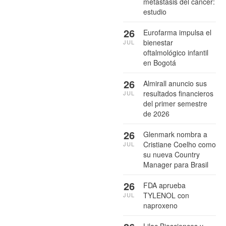
metástasis del cáncer:
estudio
26
Eurofarma impulsa el
bienestar
JUL
oftalmológico infantil
en Bogotá
26
Almirall anuncio sus
resultados financieros
JUL
del primer semestre
de 2026
26
Glenmark nombra a
Cristiane Coelho como
JUL
su nueva Country
Manager para Brasil
26
FDA aprueba
TYLENOL con
JUL
naproxeno