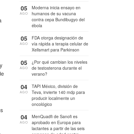
05
Moderna inicia ensayo en
humanos de su vacuna
AGO
a
contra cepa Bundibugyo del
ébola
05
FDA otorga designación de
vía rápida a terapia celular de
AGO
Xellsmart para Parkinson
05
¿Por qué cambian los niveles
 y
de testosterona durante el
AGO
de
verano?
04
TAPI México, división de
Teva, invierte 140 mdp para
AGO
producir localmente un
oncológico
es
04
MenQuadfi de Sanofi es
aprobado en Europa para
AGO
lactantes a partir de las seis