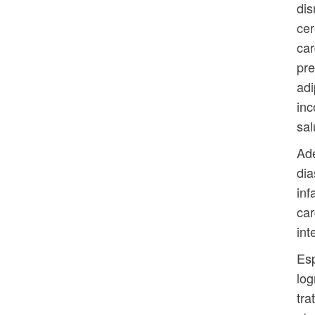
dis
cer
car
pre
adi
inc
sal
Ade
dia
inf
car
int
Esp
log
tra