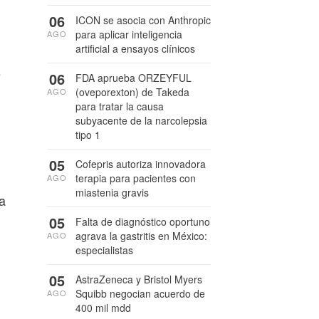
06
ICON se asocia con Anthropic
para aplicar inteligencia
AGO
artificial a ensayos clínicos
e
06
FDA aprueba ORZEYFUL
(oveporexton) de Takeda
AGO
para tratar la causa
subyacente de la narcolepsia
tipo 1
05
Cofepris autoriza innovadora
terapia para pacientes con
AGO
miastenia gravis
ía
05
Falta de diagnóstico oportuno
agrava la gastritis en México:
AGO
especialistas
05
AstraZeneca y Bristol Myers
Squibb negocian acuerdo de
AGO
400 mil mdd