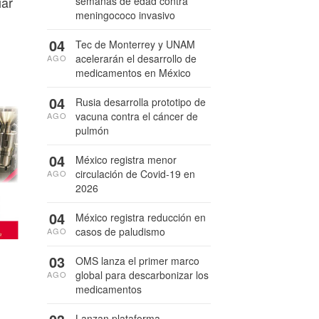
iar
semanas de edad contra
meningococo invasivo
04
Tec de Monterrey y UNAM
acelerarán el desarrollo de
AGO
medicamentos en México
04
Rusia desarrolla prototipo de
vacuna contra el cáncer de
AGO
pulmón
04
México registra menor
circulación de Covid-19 en
AGO
2026
04
México registra reducción en
casos de paludismo
AGO
03
OMS lanza el primer marco
global para descarbonizar los
AGO
medicamentos
Lanzan plataforma