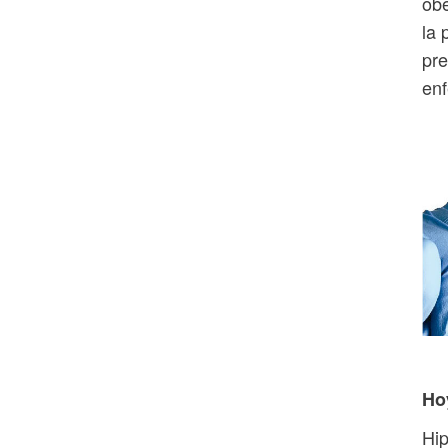
obe
la 
pre
en
Ho
Hip