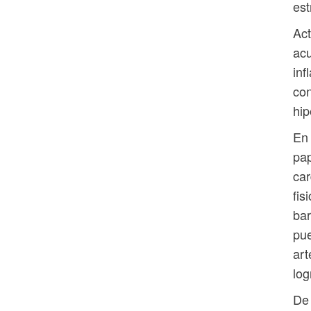
est
Act
acu
inf
con
hip
En 
pap
car
fis
bar
pue
art
log
De 