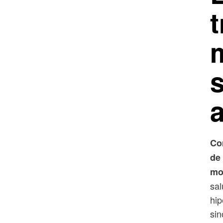
t
s
a
Co
de
mor
sal
hip
sin