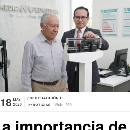
18
por
REDACCIÓN C
MAY
2026
en
Visto: 560
NOTICIAS
La importancia de